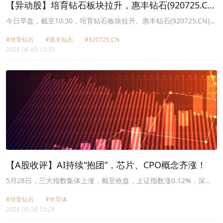
【异动股】培育钻石板块拉升，惠丰钻石(920725.CN)
涨17.88%
今日早盘，截至10:30，培育钻石板块拉升。惠丰钻石(920725.CN)涨
17.88%报95.01元，恒盛能源(605580.CN)涨10.00%报28.28元，国
#培育钻石
#惠丰钻石
#920725.CN
机精工(002046.CN)涨10.00%报56.98元，黄河旋风(600172.CN)涨
2026-06-03 10:33
10.00%报15.29元，力量钻石(301071.CN)涨9.48%报83.0元，四方
达(300179.CN)涨7.11%报51.1元，英诺激光(301021.CN)涨5.89%报
100.09元，中兵红箭(000519.CN)涨4.79%报20.36元。
【A股收评】AI持续“抱团”，芯片、CPO概念齐涨！
5月28日，三大指数集体上涨，截至收盘，上证指数涨0.12%，深证
成指涨0.8%，创业板指涨1.96%，科创50涨1.59%。两市超过2700
#培育钻石
#半导体
只股票飘红，两市成交额约2.97万亿元。
2026-05-28 15:28