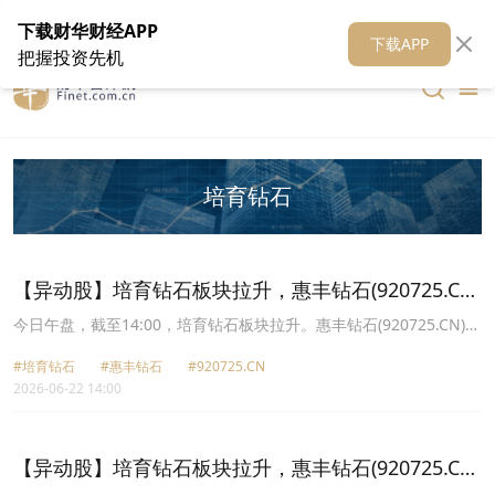
在线客服
关于我们
财华证券
公关
财华媒体矩阵
财华智库
下载财华财经APP
下载APP
把握投资先机
培育钻石
【异动股】培育钻石板块拉升，惠丰钻石(920725.CN)
涨29.99%
今日午盘，截至14:00，培育钻石板块拉升。惠丰钻石(920725.CN)涨
29.99%报110.43元，四方达(300179.CN)涨20.00%报57.48元，力量
#培育钻石
#惠丰钻石
#920725.CN
钻石(301071.CN)涨20.00%报91.92元，恒林股份(603661.CN)涨
2026-06-22 14:00
10.01%报35.73元，恒盛能源(605580.CN)涨9.99%报26.43元，黄河
旋风(600172.CN)涨9.99%报15.41元，中兵红箭(000519.CN)涨
9.98%报22.37元，沃尔德(688028.CN)涨7.68%报126.3元。
【异动股】培育钻石板块拉升，惠丰钻石(920725.CN)