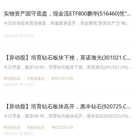
实物资产固守底盘，现金流ETF800鹏华(516460)凭“业
绩韧性+低估值”对抗风格摆动
今日市场迎来普涨修复，风偏显著提升，资金聚焦“新质生产力”相关
题材。MicroLED概念、电网设备、教育、量子科技、可控核聚变、
脑机接口、培育钻石、半导体、AI眼镜板块涨幅居前。
2026-03-05 16:37
【异动股】培育钻石板块下挫，英诺激光(301021.CN)
跌4.57%
今日早盘，截至10:45，培育钻石板块下挫。英诺激光(301021.CN)跌
4.57%报55.07元，四方达(300179.CN)跌3.02%报20.57元，晶盛机
#培育钻石
#英诺激光
#301021.CN
电(300316.CN)跌2.84%报55.08元，*ST亚振(603389.CN)跌2.37%报
2026-02-10 10:45
43.62元，惠丰钻石(920725.CN)跌2.14%报34.75元，曼卡龙
(300945.CN)跌2.14%报19.2元，恒盛能源(605580.CN)跌2.11%报
23.67元，国机精工(002046.CN)跌2.00%报45.09元。
【异动股】培育钻石板块高开，惠丰钻石(920725.CN)
涨13.12%
今日早盘，截至09:30，培育钻石板块高开。惠丰钻石(920725.CN)涨
13.12%报45.88元，黄河旋风(600172.CN)涨10.06%报7.88元，中国
#培育钻石
#惠丰钻石
#920725.CN
黄金(600916.CN)涨10.04%报12.27元，力量钻石(301071.CN)涨
2026-01-28 09:31
7.03%报45.8元，中兵红箭(000519.CN)涨5.09%报20.65元，国机精