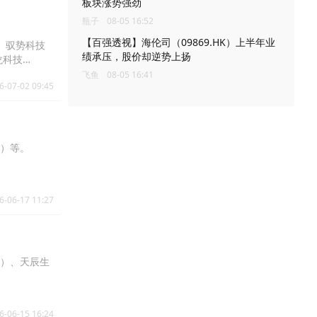
板块涨势强劲
瓶子
08-05 16:52
【百强透视】海伦司（09869.HK）上半年业
%、驭势科技
绩承压，股价却逆势上扬
鲟龙科技
飞鱼
08-05 16:41
6-07-02 09:45
K）等。
6-06-17 11:27
K）、天辰生
6-06-15 16:24