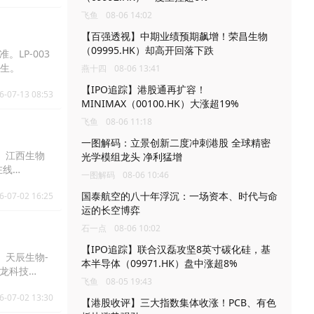
飞鱼
08-06 14:02
【百强透视】中期业绩预期飙增！荣昌生物
（09995.HK）却高开回落下跌
。LP-003
发生。
燕十四
08-06 13:41
【IPO追踪】港股通再扩容！
6-07-13 08:53
MINIMAX（00100.HK）大涨超19%
飞鱼
08-06 11:18
一图解码：立景创新二度冲刺港股 全球精密
%、江西生物
光学模组龙头 净利猛增
在线
一图解码
08-06 10:46
国泰航空的八十年浮沉：一场资本、时代与命
6-07-02 16:25
运的长空博弈
石一点
08-06 10:02
【IPO追踪】联合汉磊攻坚8英寸碳化硅，基
%、天辰生物-
本半导体（09971.HK）盘中涨超8%
、鲟龙科技
飞鱼
08-05 19:43
6-07-02 13:30
【港股收评】三大指数集体收涨！PCB、有色