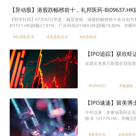
【异动股】港股跌幅榜前十，礼邦医药-B(09637.HK)跌47
【财华社讯】07月02日早盘，截至发稿，港股跌幅榜前十名分别为礼邦医药-B(
(01511.HK)跌幅27.91%、广合科技(01989.HK)跌幅18.80%、剑
(06715.HK)跌幅18.07%、天辰生物-B(01779.HK)跌幅17.83%、北
#礼邦医药-B
#英派药业-B
#驭势科技
【IPO追踪】获欣旺
近期又有多只新股在登陆港股后
#SENASIC
#溜溜梅
【IPO速递】留美
今年以来，多家创新药企实现在
物-B（01779.HK）等
#和美药业
#英派药业