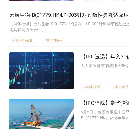
天辰生物-B(01779.HK)LP-003针对过敏性鼻炎适
【财华社讯】天辰生物-B(01779.HK)公布，LP-003针对季
均具有高度重要性。
#天辰生物-B
#01779.HK
【IPO速递】年入2
无人零售赛道的洗牌从未停
#顺丰控股
#丰宜科技
【IPO追踪】豪华投
6月5日，港股市场迎来三只新
B（01779.HK）及龙丰集团