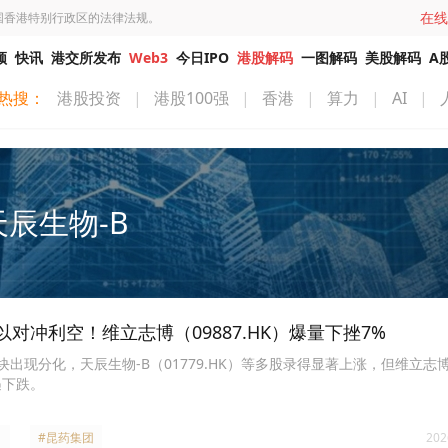
在线
国香港特别行政区的法律法规。
频
快讯
港交所发布
Web3
今日IPO
港股解码
一图解码
美股解码
A
热搜：
港股投资
|
港股100强
|
香港
|
算力
|
AI
|
天辰生物-B
对冲利空！维立志博（09887.HK）爆量下挫7%
块出现分化，天辰生物-B（01779.HK）等多股录得显著上涨，但维立志博
遇下跌。
#昆药集团
202