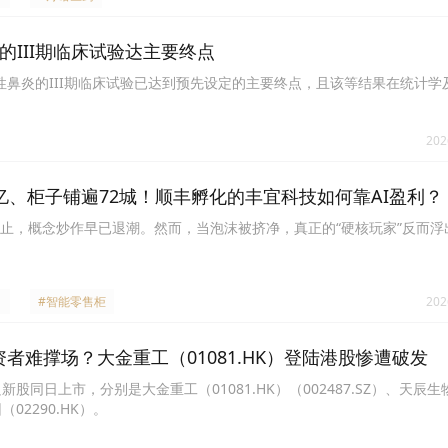
应症的III期临床试验达主要终点
节性过敏性鼻炎的III期临床试验已达到预先设定的主要终点，且该等结果在统计
202
0亿、柜子铺遍72城！顺丰孵化的丰宜科技如何靠AI盈利？
止，概念炒作早已退潮。然而，当泡沫被挤净，真正的“硬核玩家”反而浮
#智能零售柜
202
资者难撑场？大金重工（01081.HK）登陆港股惨遭破发
股同日上市，分别是大金重工（01081.HK）（002487.SZ）、天辰生
（02290.HK）。