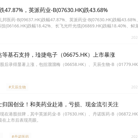
.87%，英派药业-B(07630.HK)跌43.68%
09637.HK)跌幅47.87%、英派药业-B(07630.HK)跌幅43.68
桥科技(06166.HK)跌幅18.42%、长飞光纤光缆(06869.HK)跌幅18.40%、
海康成-B(01228.HK)跌幅17.78%、天数智芯(09903.HK)跌幅16.56%。
202
达等基石支持，琻捷电子（06675.HK）上市暴涨
录得显著上涨，包括溜溜梅（06658.HK）、天辰生物-B（01779.H
#天辰生物
202
博士归国创业！和美药业赴港，亏损、现金流引关注
港股挂牌，其中英派药业-B（07630.HK）、丹诺医药-B（06872.H
概念股在上市后表现亮眼。
#丹诺医药
202