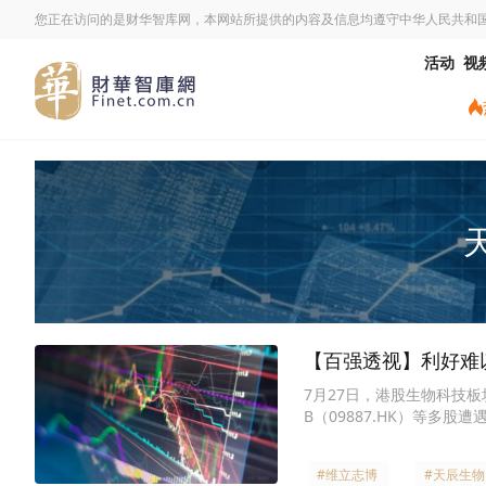
您正在访问的是财华智库网，本网站所提供的内容及信息均遵守中华人民共和
活动
视
【百强透视】利好难以
7月27日，港股生物科技板
B（09887.HK）等多股遭
#维立志博
#天辰生物