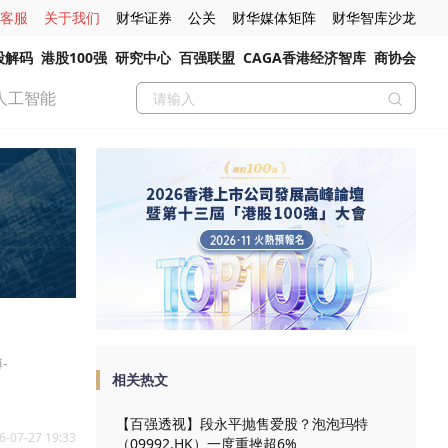
客服
关于我们
财华证券
公关
财华媒体矩阵
财华智库沙龙
股解码
港股100强
研究中心
百强联盟
CAGA香港经济智库
商协会
人工智能
-
相关热文
【百强透视】段永平抛售爱股？泡泡玛特
6-07-27 19:33
（09992.HK）一度重挫超6%