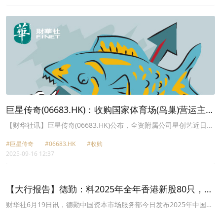
巨星传奇(06683.HK)：收购国家体育场(鸟巢)营运主体
公司1.17%股权
【财华社讯】巨星传奇(06683.HK)公布，全资附属公司星创艺近日与
北京金州阳光咨询有限公司(“转让人”)及德勤华永会计师事务所(特殊
#巨星传奇
#06683.HK
#收购
普通合伙)北京分所(转让人的管理人)订立一份股权收购协议，星创艺
2025-09-16 12:37
同意附条件向转让人收购国家体育场有限责任公司(“目标公司”)约
1.17%的股权，对应目标公司已完成实缴的注册资本约人民币2430万
元。德勤在转让人进入破产清算程序后被法院委任为转让人的管理
人。于本公告日期，转让人的债权人已批准收购事项。目标公司主要
【大行报告】德勤：料2025年全年香港新股80只，集
从事国家体育场项目的投融资、建设、运营管理(包括举行各种文化、
资2,000亿港元
体育、娱乐活动)。截至本公告日期，目标公司由北京市国有资产经营
财华社6月19日讯，德勤中国资本市场服务部今日发布2025年中国内
有限责任公司持有约53.23%股权。目标公司为“国家体育场(鸟巢)”的
地和香港新股市场的中期回顾与展望。