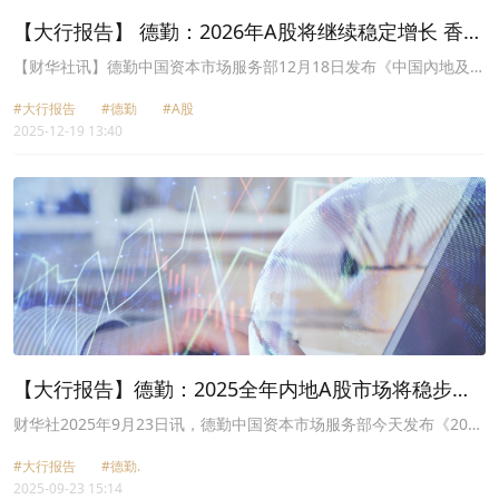
场规模有望在2030年达到450亿美元。●AI威胁搜索：在日常使用层
【大行报告】 德勤：2026年A股将继续稳定增长 香港
面，通过搜寻引擎调用生成式AI的使用频率将是使用任何独立生成式
新股融资额有望再次突破3000亿港元
AI工具的三倍。●硬件需求升温：2026年AI推理将占算力三分之二，
【财华社讯】德勤中国资本市场服务部12月18日发布《中国內地及香
主要在近5000亿美元新数据中心及企业伺服器(使用超2000亿美元高
港IPO市场2025年回顾与2026年前景展望》。报告显示，预计2025
能耗芯片)进行，而非边缘端。数十亿美元专用推理芯片亦部署于此，
#大行报告
#德勤
#A股
年全球十大新股融资总额将较2024年略有改善。受惠于8只超大型新
部分功耗堪比甚至超过通用芯片。●机械人崛起：全球工业机械人装
2025-12-19 13:40
股上市，当中4只项目位列2025年全球十大新股之列，香港交易所将
机量预计将在2026年达到550万台，并保持相对温和的年增长率，突
以2025年新股融资总额位居榜首。凭藉一间医疗用品公司上市项目，
破每年100万台的关键节点预计要到2030年之后。
使其成为2025年全球规模最大的IPO，将使纳斯达克取得第二位。印
度国家证券交易所则在众多证券交易所中新上市公司数量最多，并预
计以此排名第三。纽约证券交易所则凭藉一家液化天然气出口商的上
市项目排名第四，该新股为今年全球第十大IPO。上海证券交易所排
名第五，而深圳证券交易所排名第八。
【大行报告】德勤：2025全年内地A股市场将稳步成
长 香港将稳坐全球新股集资宝座
财华社2025年9月23日讯，德勤中国资本市场服务部今天发布《2025
年前三季度中国内地和香港新股市场回顾与展望》。
#大行报告
#德勤.
2025-09-23 15:14