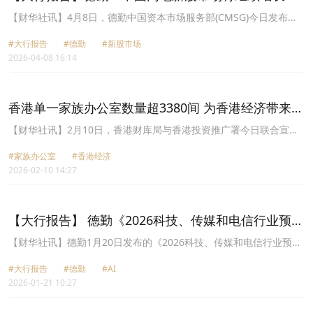
计香港将在2026年位列全球新股三甲
​【财华社讯】4月8日，德勤中国资本市场服务部(CMSG)今日发布了
2026年第⼀季度中国内地和香港新股市场回顾，以及对今年余下时间
#大行报告
#德勤
#新股市场
两个新股市场前景的展望。尽管受到美伊战争影响，3月份全球股市
2026-04-08 16:14
异常波动，然而2026年第一季度，包括来自多间大型公司的全球十大
IPO所筹集的资金总额仍超越2025 年同期。德勤中国华南区主管合伙
人欧振兴表示：“中东地缘局势虽然引发了全球市场波动与短期避险
情绪，但更重要的是，它催化了一场深刻的结构性转型。我们正观察
香港单一家族办公室数量超3380间 为香港经济带来每
到全球资金进行战略性重新配置——投资者正从短期的战术操作，转
年过百亿港元收益
向对亚洲市场的长期结构性多元化布局。这一趋势巩固了香港作为中
【财华社讯】2月10日，香港财库局与香港投资推广署今日联合宣
国标志性科技与AI企业首选融资引擎的地位，为追求可持续回报的投
布，根据投资推广署委托德勤进行的《香港家族办公室市场研究》显
资者提供了极具吸引力的价值主张。随着国际资金积极开拓增长新前
#家族办公室
#香港经济
示，截至2025年年底，香港的单一家族办公室数目已超过3380间，
沿，香港作为战略门户的角色，始终是全球资本市场的基石。”
2026-02-10 14:27
两年间增加约680间，升幅超过25%。
【大行报告】 德勤《2026科技、传媒和电信行业预
测》：弥合理想中的AI与现实之间的差距
【财华社讯】德勤1月20日发布的《2026科技、传媒和电信行业预
测》报告指出，AI正在重新定义硬件、软件、电信与传媒行业的基
#大行报告
#德勤
#AI
础。AI正在推动基础设施投资，重塑商业模式，并加速人们连接与消
2026-01-21 10:27
费内容方式的转变，从而在2026年及未来，塑造一个更具竞争性、也
更为复杂的数字经济环境。主要观点如下：●智能体协同：如果企业
与服务提供者能够实现有效协同调度，全球代理式AI(Agentic AI)市