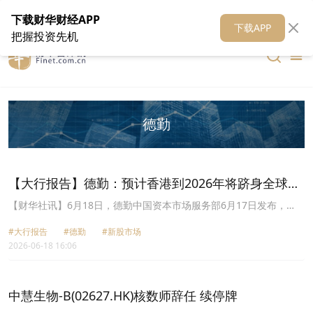
在线客服
关于我们
财华证券
公关
财华媒体矩阵
财华智库
下载财华财经APP
下载APP
把握投资先机
德勤
【大行报告】德勤：预计香港到2026年将跻身全球新
股市场三甲位置
【财华社讯】6月18日，德勤中国资本市场服务部6月17日发布，
2026年中国内地和香港新股市场的中期回顾与展望。在美以伊军事行
#大行报告
#德勤
#新股市场
动和全球能源资源供应紧张的背景下，随着史上最大规模新股
2026-06-18 16:06
SpaceX在美国上市后，2026年上半年全球新股的表现超越2025年上
半年，融资金额增加近五倍。受惠于SpaceX的上市，纳斯达克位居
榜首。香港交易所继首季迎来三宗超大型H股上市后，在2026年第二
季度录得另一间知名中国印刷电路板(PCB)制造商的新股，融资额超
中慧生物-B(02627.HK)核数师辞任 续停牌
过200亿港元，而紧随纳斯达克之后。纽约证券交易所有四只位列于