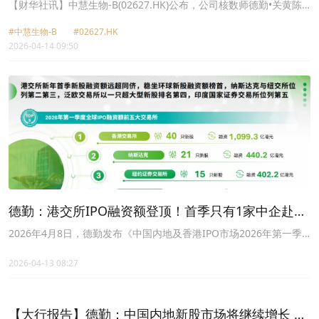
2026年上半年全球十大新股之内，位居第三。这四只新股包括来自一
【财华社讯】中慧生物-B(02627.HK)公布，公司核数师德勤•关黄陈
间暖通空调和室内空气质素公司、一只对冲基金、一间负责管理关键
方会计师行已于2026年4月13日即时辞任公司核数师。在德勤辞任后
任务数据中心的房地产投资信托基金(REIT)，及一间配电设备制造
#中慧生物-B
#02627.HK
并经考虑审计委员会的建议，公司将在合理切实可行情况下尽快物色
商。泛欧交易所获得一只来自捷克国防公司的新股支持而排名第四，
2026-04-14 09:50
合适人 选担任公司新核数师，而建议委任新核数师须待股东于公司将
该公司亦是2026年上半年全球第三大IPO。上交所和深交所则凭借
予召开的股东大会上批准后，方可作实。公司H股已自2026年4月1日
2026年第二季度进行更多新股发行而跃居第五。
起于联交所暂停买卖，并将继续暂停买卖直至另行通知。公司将于委
任新核数师后，在合理切实可行情况下尽快完成2025年审核并刊发
2025年年度业绩，并将与其专业顾问及联交所紧密合作，以尽早恢复
公司H股买卖。
德勤：港交所IPO融资额登顶！首季只有1家中企赴美
上市
2026年4月8日，德勤发布《中国内地及香港IPO市场2026年第一季
度回顾与前景展望》，报告指出2026年一季度，全球前十大IPO融资
总额同比增长22%，香港市场以1099亿港元融资额位列全球新股融资
2026-04-13 08:27
额榜首。
【大行报告】德勤：中国内地新股市场将继续增长 预