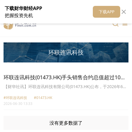
在线客服
关于我们
财华证券
公关
财华媒体矩阵
财华智库
下载财华财经APP
下载APP
把握投资先机
环联连讯科技
环联连讯科技(01473.HK)手头销售合约总值超过10亿
美元
【财华社讯】环联连讯科技有限公司(01473.HK)公布，于2026年6月
30日，集团手头销售合约总值已超过10亿美元。该等销售合约主要涉
#环联连讯科技
#01473.HK
及200Gb/s磷化銦光电二极体产品，应用范围包括用于AI数据中心与
2026-06-30 13:33
下一代AI基建的800G/1.6T收发器。截至2026年3月31日止财政年
度，公司实现收益22.30亿港元，较去年增长4.8%。董事会认为，该
等销售合约将巩固集团在AI数据中心生态系统中的地位。(出处：财华
港股智能写手)
没有更多数据了