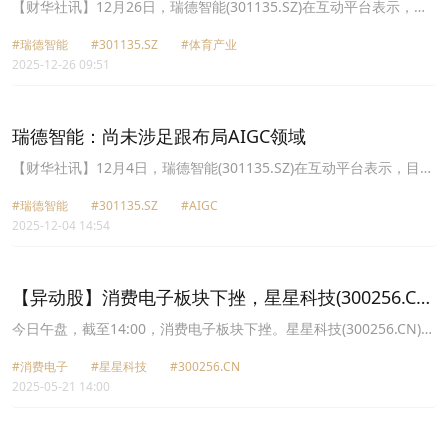
【财华社讯】12月26日，瑞德智能(301135.SZ)在互动平台表示，公
司暂未布局体育产业领域。目前公司全力打造1+3+N产业新格局，做
#瑞德智能
#301135.SZ
#体育产业
大做强家电控制器业务，增强和巩固电机电动、汽车电子、数智能源
2025-12-26 09:51
等新赛道业务，同时积极拓展医疗健康、宠物科技、低空飞行、智能
家居等产业的战略探索业务。
瑞德智能：尚未涉足跟布局AIGC领域
【财华社讯】12月4日，瑞德智能(301135.SZ)在互动平台表示，目前
公司尚未涉足跟布局AIGC领域。公司一贯重视技术创新与业务发展
#瑞德智能
#301135.SZ
#AIGC
的深度融合，未来将密切关注AI技术演进，并依据实际业务需求与发
2025-12-04 14:54
展阶段，审慎规划合作路径，持续完善产品与服务的智能化水平。
【异动股】消费电子板块下挫，星星科技(300256.CN)
跌8.5%
今日午盘，截至14:00，消费电子板块下挫。星星科技(300256.CN)跌
8.50%报4.09元，昀冢科技(688260.CN)跌4.79%报14.5元，瑞德智
#消费电子
#星星科技
#300256.CN
能(301135.CN)跌4.65%报28.7元，福立旺(688678.CN)跌4.35%报
2025-05-21 14:00
20.22元，思泉新材(301489.CN)跌4.32%报77.82元，贝仕达克
(300822.CN)跌3.75%报21.29元，鑫汇科(831167.CN)跌3.18%报
29.5元，春秋电子(603890.CN)跌2.99%报12.33元。