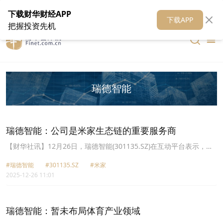
在线客服
关于我们
财华证券
公关
财华媒体矩阵
财华智库
下载财华财经APP
下载APP
把握投资先机
瑞德智能
瑞德智能：公司是米家生态链的重要服务商
【财华社讯】12月26日，瑞德智能(301135.SZ)在互动平台表示，公
司是米家生态链的重要服务商，提供的控制器产品主要有：饭煲、破
#瑞德智能
#301135.SZ
#米家
壁机、烤箱、炒菜机、洗碗机、空调等。
2025-12-26 11:01
瑞德智能：暂未布局体育产业领域