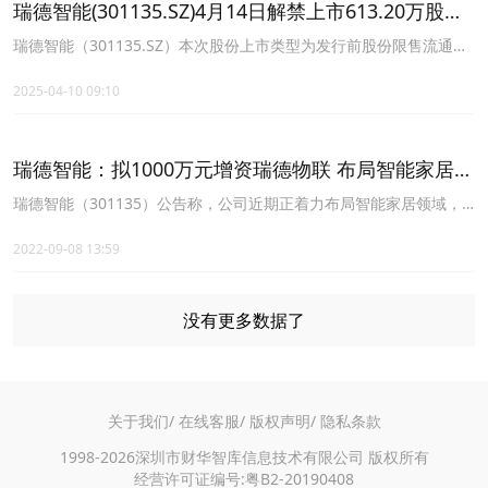
瑞德智能(301135.SZ)4月14日解禁上市613.20万股，
占已流通A股12.40%
瑞德智能（301135.SZ）本次股份上市类型为发行前股份限售流通，
上市A股数613.20万股，占目前已流通A股比例12.40%，上市流通日
期为2025年4月14日。
2025-04-10 09:10
瑞德智能：拟1000万元增资瑞德物联 布局智能家居领
域
瑞德智能（301135）公告称，公司近期正着力布局智能家居领域，
打造“1+5”业务布局，以智能家电控制器为主体，同时布局电机电
动、医疗健康、智能家居、汽车电子、锂电储能五大赛道。基于公司
2022-09-08 13:59
未来业务拓展需要和瑞德物联经营发展的实际需求，公司拟向瑞德物
联以货币方式增资，本次增资总金额1,000万元人民币。本次增资完
成后，瑞德智能认缴注册资本将由350万元增加至1,350万元，瑞德物
没有更多数据了
联仍为公司的控股子公司
关于我们/
在线客服/
版权声明/
隐私条款
1998-2026深圳市财华智库信息技术有限公司 版权所有
经营许可证编号:粤B2-20190408