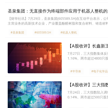
圣泉集团：无直接作为终端部件应用于机器人整机的
【财华社讯】7月29日，圣泉集团(605589.SH)在互动平台
主营业务的高新技术企业，产业覆盖酚醛树脂和复合材料、铸造材
件应用于机器人整机的产品。
#圣泉集团
#605589.SH
#机器人整机
【A股收评】长鑫新
7月27日，三大指数集体反弹
1.16%。两市超过4800
#半导体
#电子化学品
【A股收评】三大指
7月24日，三大指数陷入调整
0.14%。两市超过500只