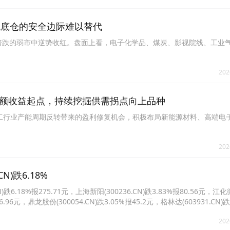
现金流底仓的安全边际难以替代
普跌的弱市中逆势收红。盘面上看，电子化学品、煤炭、影视院线、工业
202
额收益起点，持续挖掘供需拐点向上品种
抓住化工行业产能周期反转带来的盈利修复机会，积极布局新能源材料、高端电
202
)跌6.18%
.18%报275.71元，上海新阳(300236.CN)跌3.83%报80.56元，江化
46.96元，鼎龙股份(300054.CN)跌3.05%报45.2元，格林达(603931.CN)跌
5.CN)跌2.66%报17.92元。
202