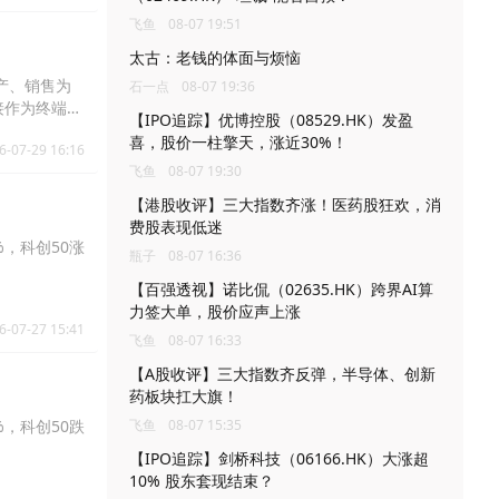
飞鱼
08-07 19:51
太古：老钱的体面与烦恼
生产、销售为
石一点
08-07 19:36
接作为终端部
【IPO追踪】优博控股（08529.HK）发盈
喜，股价一柱擎天，涨近30%！
6-07-29 16:16
飞鱼
08-07 19:30
【港股收评】三大指数齐涨！医药股狂欢，消
费股表现低迷
%，科创50涨
瓶子
08-07 16:36
【百强透视】诺比侃（02635.HK）跨界AI算
力签大单，股价应声上涨
6-07-27 15:41
飞鱼
08-07 16:33
【A股收评】三大指数齐反弹，半导体、创新
药板块扛大旗！
%，科创50跌
飞鱼
08-07 15:35
【IPO追踪】剑桥科技（06166.HK）大涨超
10% 股东套现结束？