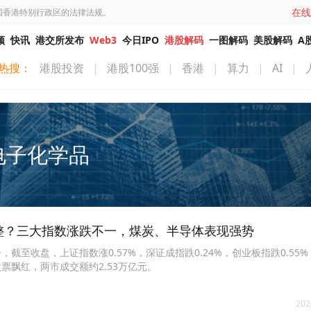
在线
国香港特别行政区的法律法规。
频
快讯
港交所发布
Web3
今日IPO
港股解码
一图解码
美股解码
A
热搜：
港股投资
|
港股100强
|
香港
|
算力
|
AI
|
电子化学品
整？三大指数涨跌不一，煤炭、半导体表现强势
截至收盘，上证指数涨0.57%，深证成指跌0.24%，创业板指跌0.55%
只股票飘红，两市成交额约2.53万亿元。
202