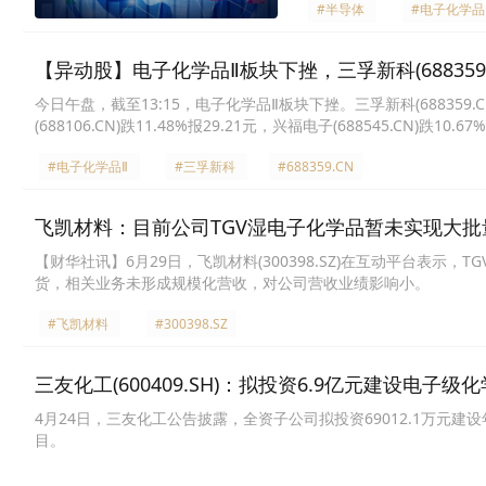
#半导体
#电子化学品
【异动股】电子化学品Ⅱ板块下挫，三孚新科(688359.C
今日午盘，截至13:15，电子化学品Ⅱ板块下挫。三孚新科(688359.CN)跌
(688106.CN)跌11.48%报29.21元，兴福电子(688545.CN)跌10.6
10.38%报42.58元，晶瑞电材(300655.CN)跌10.29%报11.86元，格
#电子化学品Ⅱ
#三孚新科
#688359.CN
飞凯材料：目前公司TGV湿电子化学品暂未实现大批
【财华社讯】6月29日，飞凯材料(300398.SZ)在互动平台表
货，相关业务未形成规模化营收，对公司营收业绩影响小。
#飞凯材料
#300398.SZ
三友化工(600409.SH)：拟投资6.9亿元建设电
4月24日，三友化工公告披露，全资子公司拟投资69012.1万元建设
目。