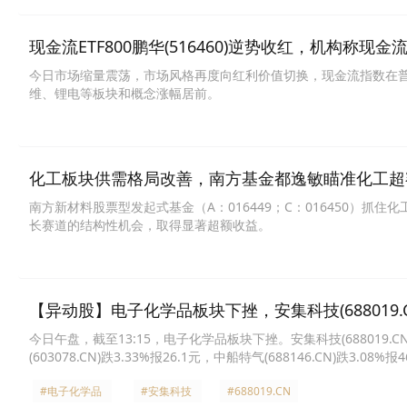
现金流ETF800鹏华(516460)逆势收红，机构称
今日市场缩量震荡，市场风格再度向红利价值切换，现金流指数在
维、锂电等板块和概念涨幅居前。
化工板块供需格局改善，南方基金都逸敏瞄准化工超
南方新材料股票型发起式基金（A：016449；C：016450）
长赛道的结构性机会，取得显著超额收益。
【异动股】电子化学品板块下挫，安集科技(688019.CN
今日午盘，截至13:15，电子化学品板块下挫。安集科技(688019.CN)跌6
(603078.CN)跌3.33%报26.1元，中船特气(688146.CN)跌3.08%报
33.01元，容大感光(300576.CN)跌2.72%报42.2元，晶瑞电材(30065
#电子化学品
#安集科技
#688019.CN