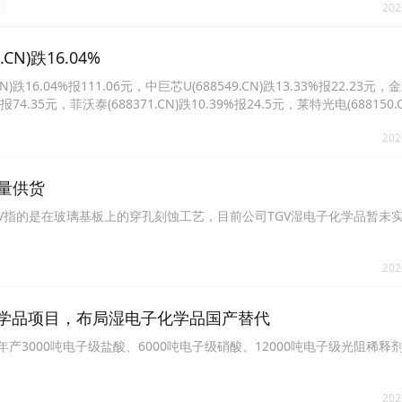
202
N)跌16.04%
16.04%报111.06元，中巨芯U(688549.CN)跌13.33%报22.23元
7%报74.35元，菲沃泰(688371.CN)跌10.39%报24.5元，莱特光电(688150.
林达(603931.CN)跌10.00%报38.78元。
202
量供货
示，TGV指的是在玻璃基板上的穿孔刻蚀工艺，目前公司TGV湿电子化学品暂未
202
子级化学品项目，布局湿电子化学品国产替代
年产3000吨电子级盐酸、6000吨电子级硝酸、12000吨电子级光阻稀释
202