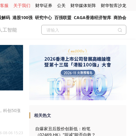
客服
关于我们
财华证券
公关
财华媒体矩阵
财华智库沙龙
股解码
港股100强
研究中心
百强联盟
CAGA香港经济智库
商协会
人工智能
，科创50涨
相关热文
自爆家丑后股价创新低：粉笔
6-08-06 15:23
（02469.HK）“坦诚”能否自救？