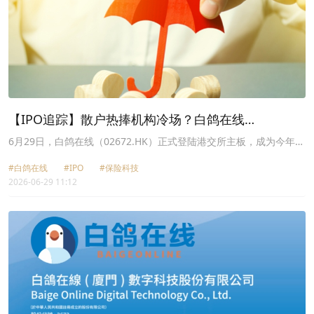
+21.17%、基石控股(01592.HK)涨幅+20.65%。
【IPO追踪】散户热捧机构冷场？白鸽在线
（02672.HK）登港股暴涨超310%
6月29日，白鸽在线（02672.HK）正式登陆港交所主板，成为今年港
股保险科技赛道的新晋上市标的。
#白鸽在线
#IPO
#保险科技
2026-06-29 11:12