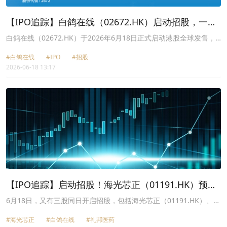
【IPO追踪】白鸽在线（02672.HK）启动招股，一手
入场费4096.91港元
白鸽在线（02672.HK）于2026年6月18日正式启动港股全球发售，
招股期为6月18日至6月24日，预期定价日为6月25日，股份预计于6
#白鸽在线
#IPO
#招股
月29日在港交所主板挂牌交易。
2026-06-18 13:17
【IPO追踪】启动招股！海光芯正（01191.HK）预期
市值破百亿，重磅基石入局
6月18日，又有三股同日开启招股，包括海光芯正（01191.HK）、白
鸽在线（02672.HK）、礼邦医药-B（09637.HK）。
#海光芯正
#白鸽在线
#礼邦医药