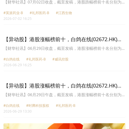
跌45.40%，礼邦医药-B(09637.HK)跌44.47%
间上市的新股为例，富途总平均获配额占全市场的40.3%。回顾上半
【财华社讯】07月02日收盘，截至发稿，港股跌幅榜前十名分别为英
年，新股首日“盈利效应”突出，八成半(85%)新股首日上市录得正回
派药业-B(07630.HK)跌幅45.40%、礼邦医药-B(09637.HK)跌幅
报，当中更有12只新股首日股价更飙升超过100%；九成半(95%)AI产
#英派药业-B
#礼邦医药-B
#江西生物
44.47%、江西生物(06915.HK)跌幅35.58%、森美控股(00756.HK)跌
业链相关新股首日上市录得正回报，当中以光子计算晶片股曦智科
2026-07-02 16:25
幅32.14%、天辰生物-B(01779.HK)跌幅29.82%、鲟龙科技
技-P（01879）及AI保险股白鸽在线（02672）首日分别升超过380%
(06715.HK)跌幅27.37%、白鸽在线(02672.HK)跌幅26.67%、荣晖控
及360%，反映市场资金对AI产业链相关的热烈追捧。
股(08213.HK)跌幅26.45%、驭势科技(01511.HK)跌幅26.30%、北海
康成-B(01228.HK)跌幅25.93%。
【异动股】港股涨幅榜前十，白鸽在线(02672.HK)涨
+367.95%，礼邦医药-B(09637.HK)涨+103.54%
【财华社讯】06月29日收盘，截至发稿，港股涨幅榜前十名分别为白
鸽在线(02672.HK)涨幅+367.95%、礼邦医药-B(09637.HK)涨幅
#白鸽在线
#礼邦医药-B
#威讯控股
+103.54%、威讯控股(01087.HK)涨幅+55.34%、博维智慧
2026-06-29 16:25
(01204.HK)涨幅+52.78%、海光芯正(01191.HK)涨幅+44.74%、康利
国际控股(06890.HK)涨幅+40.00%、药捷安康-B(02617.HK)涨幅
+39.78%、天任集团(01429.HK)涨幅+28.42%、华商能源(00206.HK)
涨幅+27.45%、坤集团(00924.HK)涨幅+26.44%。
【异动股】港股涨幅榜前十，白鸽在线(02672.HK)涨
+318.91%，时腾科技股权(08569.HK)涨+154.55%
【财华社讯】06月29日午盘，截至发稿，港股涨幅榜前十名分别为白
鸽在线(02672.HK)涨幅+318.91%、时腾科技股权(08569.HK)涨幅
#白鸽在线
#时腾科技股权
#礼邦医药-B
+154.55%、礼邦医药-B(09637.HK)涨幅+98.94%、海光芯正
2026-06-29 13:30
(01191.HK)涨幅+55.26%、药捷安康-B(02617.HK)涨幅+41.54%、天
任集团(01429.HK)涨幅+26.32%、进升集团控股(01581.HK)涨幅
+23.08%、卓悦控股(00653.HK)涨幅+21.43%、迅策(03317.HK)涨幅