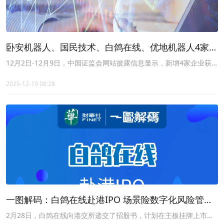
卧安机器人、国民技术、白鸽在线、优地机器人4家公
司通过备案，近期新增10家备案、2家补充材料
12月2日-12月9日，中国证监会网站披露信息显示，新增4家企业获
境外发行上市或境内未上市股份“全流通”备案通知书。
2025-12-10 08:28
一图解码：白鸽在线赴港IPO 场景险数字化风险管理
龙头 亏损扩大
2月28日，白鸽在线向港交所递交了招股书，计划在主板挂牌上市；