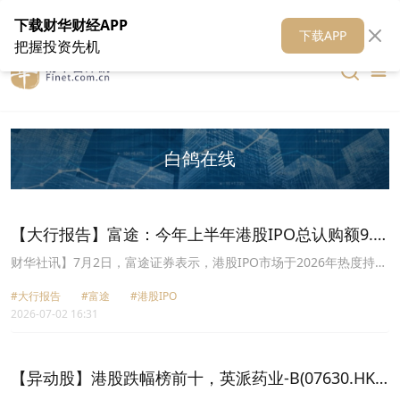
在线客服
关于我们
财华证券
公关
财华媒体矩阵
财华智库
下载财华财经APP
下载APP
把握投资先机
白鸽在线
【大行报告】富途：今年上半年港股IPO总认购额9.3
万亿元 稳居市场第一
财华社讯】7月2日，富途证券表示，港股IPO市场于2026年热度持
续，无论申请宗数、资金参与度及投资情绪均见提升。截至6月30
#大行报告
#富途
#港股IPO
日，今年上半年透过富途平台认购的84只港股IPO，总认购金额近9.3
2026-07-02 16:31
万亿港元，70只新股买的份额超过100亿港元，当中更有36只突破千
亿港元大关，反映市场对热门新股的强劲需求。累计参与新股认购的
投资者人数已超过88万，从市场份额看，富途平台的港股IPO总认购
金额占全市场近一半(47%)，位居市场第一，反映富途已成为投资者
【异动股】港股跌幅榜前十，英派药业-B(07630.HK)
参与港股IPO的重要渠道之一。此外，以2026年3月1日至5月29日期