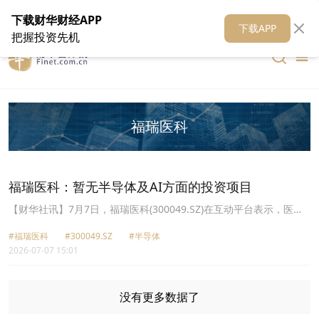
在线客服
关于我们
财华证券
公关
财华媒体矩阵
财华智库
下载财华财经APP
下载APP
把握投资先机
福瑞医科
福瑞医科：暂无半导体及AI方面的投资项目
【财华社讯】7月7日，福瑞医科(300049.SZ)在互动平台表示，医疗
科创、数字经济、人工智能、智能制造领域等是公司参与投资的基金
#福瑞医科
#300049.SZ
#半导体
特别关注领域。公司暂无半导体及AI方面的投资项目。
2026-07-07 15:01
没有更多数据了