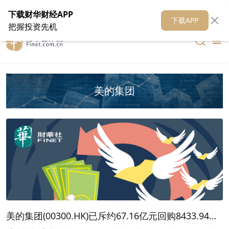
在线客服
关于我们
财华证券
公关
财华媒体矩阵
财华智库
下载财华财经APP
下载APP
把握投资先机
美的集团
美的集团(00300.HK)已斥约67.16亿元回购8433.94万