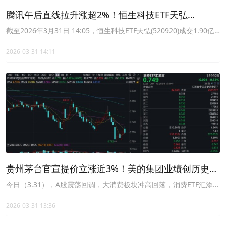
腾讯午后直线拉升涨超2%！恒生科技ETF天弘
(520920)标的指数探底回升，连续14日净流入超9亿元
截至2026年3月31日 14:05，恒生科技ETF天弘(520920)成交1.90亿
元。跟踪的恒生科技指数(HSTECH)探底回升，跌幅收窄。成分股方
面涨跌互现，美的集团领涨5.93%，腾讯控股一度涨超2%。
2026-03-31 14:11
贵州茅台官宣提价立涨近3%！美的集团业绩创历史新
高！消费ETF汇添富(159928)冲高回落！港股通消费
今日（3.31），A股震荡回调，大消费板块冲高回落，消费ETF汇添富
（159928）跌0.53%，成交额超4亿元，已超昨日全天！消费ETF汇
ETF汇添富(159268)连续第二日回调！
添富（159928）最新规模超203亿元，同类持续领先！
2026-03-31 13:36