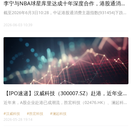
李宁与NBA球星库里达成十年深度合作，港股通消费
ETF华夏(513230)交投活跃
截至2026年6月3日10:28，中证港股通消费主题指数(931454)下跌
1.60%。成分股方面涨跌互现，思摩尔国际领涨1.49%，美的集团上
涨1.23%，晶苑国际上涨0.65%。
2026-06-03 10:39
【IPO速递】汉威科技（300007.SZ）赴港，近年业绩
波动巨大
近年来，A股企业赴港已成潮流，胜宏科技（02476.HK）、澜起科技
（06809.HK）等龙头已经成为两地上市的代表。
#汉威科技
#胜宏科技
#澜起科技
2026-05-28 19:14