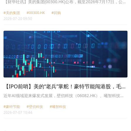
股A股
【财华社讯】美的集团(00300.HK)公布，截至2026年7月17日，公司
通过回购专用证券账户，以集中竞价交易方式累计回购公司A股股份
#美的集团
#00300.HK
#回购
数量约为8433.94万股，占公司目前总股本的1.11%，最高成交价为
2026-07-20 09:50
85.84元/股，最低成交价为73.66元/股，支付的总金额约为67.16亿
元(不含交易费用)。
【IPO前哨】美的“老兵”掌舵！豪特节能闯港股，毛利
率下滑
近年AI领域迎来爆发式发展，壁仞科技（06082.HK）、曦智科技
（01879.HK）-P、海光芯正（01191.HK）、智谱（02513.HK）在
#豪特节能
#壁仞科技
#曦智科技
内的多家AI相关企业也借助这股“东风”登陆了港股市场，其中一些概
2026-07-07 10:44
念股在上市后取得了亮眼表现。