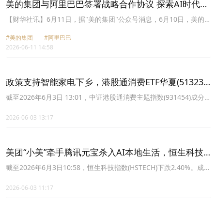
美的集团与阿里巴巴签署战略合作协议 探索AI时代新
业务形态
【财华社讯】6月11日，据"美的集团"公众号消息，6月10日，美的集
团与阿里巴巴集团签署战略合作协议，共同探索"全屋智能+AI大模型
#美的集团
#阿里巴巴
+商业生态"的下一代业务形态。双方将共建全屋智能能力，围绕家庭
2026-06-11 14:58
AI大脑、IoT与生活服务生态互通、爆款硬件进行合作，依托千问大
模型与App，整合即时零售、本地生活、智慧出行等多元场景服务。
未来家将不再只是 “听话” 的工具，而是能预判你的需求、主动提供服
务，从“人驱动设备”向“意图驱动空间”进化。在算力平台方面，美的
政策支持智能家电下乡，港股通消费ETF华夏(513230)
与阿里云将围绕高性能算力展开联合创新，并强化 AI Tokens 合作，
成交额超1000万元
为美的全屋智能 AI 大脑、具身智能及行业垂直模型的训练与优化提
截至2026年6月3日 13:01，中证港股通消费主题指数(931454)成分股
供保障。双方还将共同打造覆盖国内与海外的云基础设施，协同推进
方面涨跌互现，美的集团领涨0.78%，康耐特光学上涨0.05%，晶苑
欧洲及亚太重点区域的云资源布局。同时，双方还将升级AIDC领域
国际上涨0.00%；蜜雪集团领跌。
2026-06-03 13:17
的战略协同，强化美的楼宇科技与阿里云在数据中心温控解决方案的
合作共研。
美团“小美”牵手腾讯元宝杀入AI本地生活，恒生科技
ETF华夏(513180)交投活跃，机构称港股行情值得期待
截至2026年6月3日10:58，恒生科技指数(HSTECH)下跌2.40%。成分
股方面涨跌互现，华虹半导体领涨4.53%，中芯国际上涨3.48%，美
的集团上涨1.45%。
2026-06-03 11:17