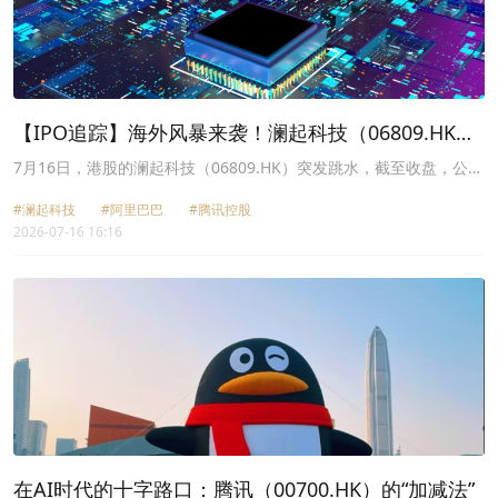
【IPO追踪】海外风暴来袭！澜起科技（06809.HK）
股价跳水跌近23%
7月16日，港股的澜起科技（06809.HK）突发跳水，截至收盘，公司
大跌近23%，报278.6港元，市值约为3400亿港元，公司单日市值蒸
#澜起科技
#阿里巴巴
#腾讯控股
发数百亿港元，投资者夺路而逃。
2026-07-16 16:16
在AI时代的十字路口：腾讯（00700.HK）的“加减法”