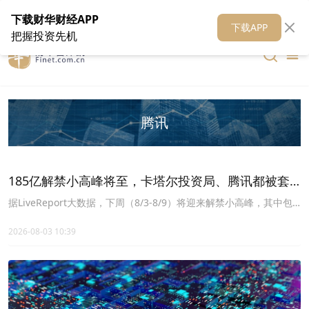
在线客服
关于我们
财华证券
公关
财华媒体矩阵
财华智库
下载财华财经APP
下载APP
把握投资先机
腾讯
185亿解禁小高峰将至，卡塔尔投资局、腾讯都被套
了！
据LiveReport大数据，下周（8/3-8/9）将迎来解禁小高峰，其中包
括东鹏饮料(9980.HK)、大族数控(3200.HK)、牧原股份(2714.HK)、
澜起科技(6809.JK)等6家公司；按最新收盘价计，解禁规模合计约
2026-08-03 10:39
185.6亿港元。