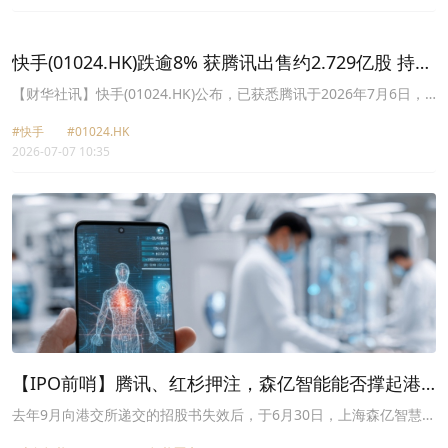
快手(01024.HK)跌逾8% 获腾讯出售约2.729亿股 持股
降至9.37%
【财华社讯】快手(01024.HK)公布，已获悉腾讯于2026年7月6日，
透过场外大宗交易方式向若干买方出售合共约2.729亿股公司B类股
#快手
#01024.HK
份，该等买方为若干独立第三方且与公司及其关连人士并无关连。出
2026-07-07 10:35
售事项完成后，腾讯持股比例将由约15.68%下降至9.37%，并不再为
公司主要股东。腾讯表示，其对集团长远发展前景拥有信心，双方亦
会继续维持共赢关系，包括延续双方的战略合作。公司预期出售事项
将不会对集团营运产生任何重大不利影响。截止发稿，快手
(01024.HK)跌8.83%，报41.94港元。此外，目前公司已根据其于
2024年5月22日公布的160亿港元的股份购回计划，以合共83.5亿港
元购回共约1.75亿股B类股份。
【IPO前哨】腾讯、红杉押注，森亿智能能否撑起港
股AI医疗估值？
去年9月向港交所递交的招股书失效后，于6月30日，上海森亿智慧信
息科技股份有限公司（下称“森亿智能”）在港交所更新了招股书，拟