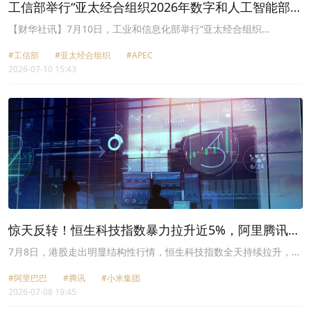
工信部举行“亚太经合组织2026年数字和人工智能部长
会议及数字周相关活动新闻通气会”
【财华社讯】7月10日，工业和信息化部举行“亚太经合组织
(APEC)2026年数字和人工智能部长会议及数字周相关活动新闻通气
#工信部
#亚太经合组织
#APEC
会”。工信部副部长熊继军在新闻通气会现场介绍，经过前期各方共
2026-07-10 15:43
同努力和精心筹备，会议各项安排已基本就绪。本次会议在政府闭门
讨论的基础上，同步配套了数智赋能高级别对话、项目研讨会等一系
列活动，设立数智赋能专题展示区，以“议题发言+典型案例+企业展
示”三位一体，搭建亚太各经济体政产学研用深度交流的平台和务实
合作的载体。吸引了Meta、谷歌、微软、松下、腾讯、中兴、百
度、自变量机器人等30余家国内外知名企业报名参会参展。
惊天反转！恒生科技指数暴力拉升近5%，阿里腾讯小
米联手反攻
7月8日，港股走出明显结构性行情，恒生科技指数全天持续拉升，成
交显著放量。
#阿里巴巴
#腾讯
#小米集团
2026-07-08 19:45