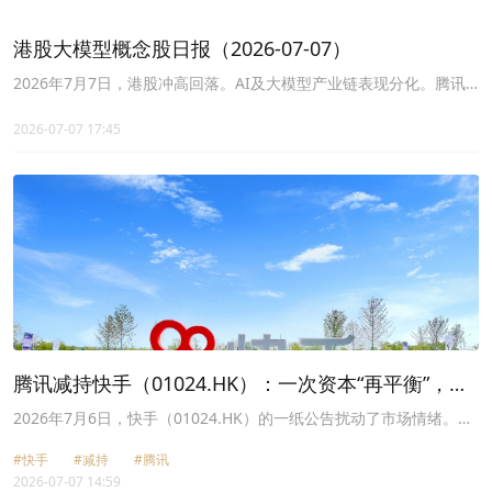
港股大模型概念股日报（2026-07-07）
2026年7月7日，港股冲高回落。AI及大模型产业链表现分化。腾讯
控股涨2.0%，美团-W涨4.5%，智谱涨5.2%，另一方面，快手-W暴
跌12.0%，商汤-W跌6.7%。
2026-07-07 17:45
腾讯减持快手（01024.HK）：一次资本“再平衡”，还
是退场的前奏？
2026年7月6日，快手（01024.HK）的一纸公告扰动了市场情绪。公
告显示，其主要股东腾讯（00700.HK）于2026年7月6日交易时段
#快手
#减持
#腾讯
后，通过场外大宗交易出售约2.73亿股快手B类股份，持股比例由约
2026-07-07 14:59
15.68%降至9.37%，正式退出快手主要股东行列。