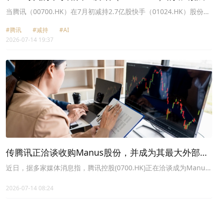
当腾讯（00700.HK）在7月初减持2.7亿股快手（01024.HK）股份
时，市场并未感到意外，不过是这家互联网巨头近年来调整投资版图
#腾讯
#减持
#AI
的又一次举措，毕竟在减持后，腾讯仍持有快手的9.37%权益。
2026-07-14 19:37
传腾讯正洽谈收购Manus股份，并成为其最大外部股
东
近日，据多家媒体消息指，腾讯控股(0700.HK)正在洽谈成为Manus
的最大外部股东，以解除此前Meta(META.US)以20亿美元估值对它
的收购。
2026-07-14 08:24