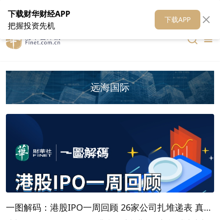
在线客服
关于我们
财华证券
公关
财华媒体矩阵
财华智库
下载财华财经APP
下载APP
把握投资先机
远海国际
一图解码：港股IPO一周回顾 26家公司扎堆递表 真健