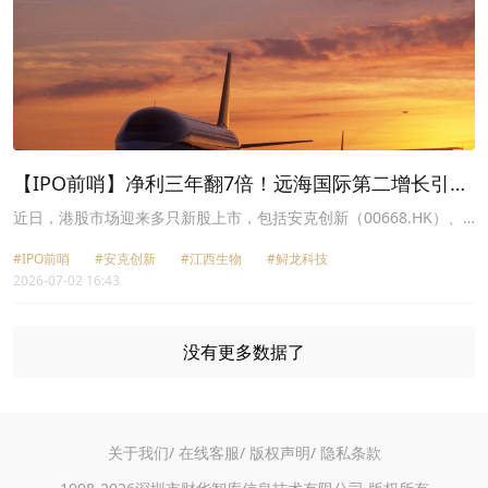
【IPO前哨】净利三年翻7倍！远海国际第二增长引擎
却难当重任？
近日，港股市场迎来多只新股上市，包括安克创新（00668.HK）、
江西生物（06915.HK）、鲟龙科技（06715.HK）、来福谐波
#IPO前哨
#安克创新
#江西生物
#鲟龙科技
（03952.HK）等。
2026-07-02 16:43
没有更多数据了
关于我们/
在线客服/
版权声明/
隐私条款