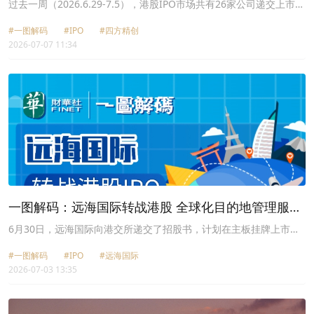
康医疗首挂涨逾159%
过去一周（2026.6.29-7.5），港股IPO市场共有26家公司递交上市申
请，包括道通科技（688208.SH）、远海国际和四方精创
#一图解码
#IPO
#四方精创
（300468.SZ）等。
2026-07-07 11:34
一图解码：远海国际转战港股 全球化目的地管理服务
商 年入超21亿
6月30日，远海国际向港交所递交了招股书，计划在主板挂牌上市；
由东兴证券（香港）担任独家保荐人。
#一图解码
#IPO
#远海国际
2026-07-03 13:35