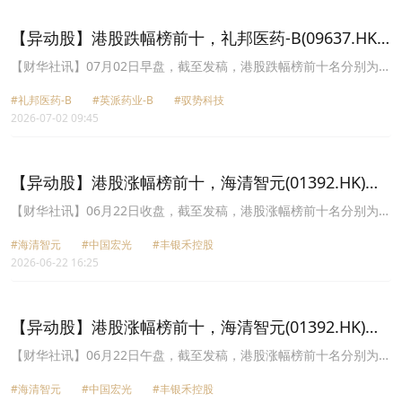
【异动股】港股跌幅榜前十，礼邦医药-B(09637.HK)
跌47.87%，英派药业-B(07630.HK)跌43.68%
【财华社讯】07月02日早盘，截至发稿，港股跌幅榜前十名分别为礼
邦医药-B(09637.HK)跌幅47.87%、英派药业-B(07630.HK)跌幅
#礼邦医药-B
#英派药业-B
#驭势科技
43.68%、驭势科技(01511.HK)跌幅27.91%、广合科技(01989.HK)跌
2026-07-02 09:45
幅18.80%、剑桥科技(06166.HK)跌幅18.42%、长飞光纤光缆
(06869.HK)跌幅18.40%、鲟龙科技(06715.HK)跌幅18.07%、天辰生
物-B(01779.HK)跌幅17.83%、北海康成-B(01228.HK)跌幅17.78%、
天数智芯(09903.HK)跌幅16.56%。
【异动股】港股涨幅榜前十，海清智元(01392.HK)涨
+270.83%，中国宏光(08646.HK)涨+79.91%
【财华社讯】06月22日收盘，截至发稿，港股涨幅榜前十名分别为海
清智元(01392.HK)涨幅+270.83%、中国宏光(08646.HK)涨幅
#海清智元
#中国宏光
#丰银禾控股
+79.91%、丰银禾控股(08030.HK)涨幅+58.75%、佰金生命科学
2026-06-22 16:25
(01466.HK)涨幅+45.16%、新明中国股权(02964.HK)涨幅+41.27%、
邝文记(08023.HK)涨幅+37.10%、东江环保(00895.HK)涨幅
+33.33%、长飞光纤光缆(06869.HK)涨幅+31.31%、交银国际
(03329.HK)涨幅+29.87%、京玖康疗(旧)(02951.HK)涨幅+26.29%。
【异动股】港股涨幅榜前十，海清智元(01392.HK)涨
+279.44%，中国宏光(08646.HK)涨+42.52%
【财华社讯】06月22日午盘，截至发稿，港股涨幅榜前十名分别为海
清智元(01392.HK)涨幅+279.44%、中国宏光(08646.HK)涨幅
#海清智元
#中国宏光
#丰银禾控股
+42.52%、丰银禾控股(08030.HK)涨幅+37.50%、东江环保