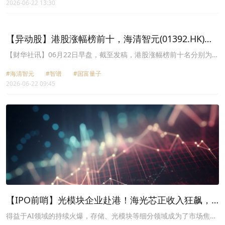
2026-06-22 13:30
(00895.HK)涨幅+31.58%、长飞光纤光缆(06869.HK)涨幅+26.72%、
银建国际(00171.HK)涨幅+26.32%、京玖康疗(旧)(02951.HK)涨幅
+24.27%、天玺曜11(01010.HK)涨幅+21.54%、北大资源(00618.HK)
涨幅+19.51%、京玖康疗(新)(00648.HK)涨幅+18.63%。
【异动股】港股涨幅榜前十，海清智元(01392.HK)涨
+286.11%，智谱(02513.HK)涨+40.21%
【财华社讯】06月22日早盘，截至发稿，港股涨幅榜前十名分别为海
清智元(01392.HK)涨幅+286.11%、智谱(02513.HK)涨幅+40.21%、
#海清智元
#智谱
#国富量子
国富量子(00290.HK)涨幅+27.01%、透云生物(01332.HK)涨幅
2026-06-22 09:45
+25.98%、京玖康疗(旧)(02951.HK)涨幅+23.82%、绿色能源科技集
团(00979.HK)涨幅+22.86%、长飞光纤光缆(06869.HK)涨幅
+20.39%、钜京控股(08450.HK)涨幅+19.51%、京玖康疗(新)
(00648.HK)涨幅+18.84%、东江环保(00895.HK)涨幅+18.71%。
【IPO前哨】光模块企业赴港！海光芯正收入狂飙，
亏损困局待解
得益于AI领域的持续火爆，存储、光模块等细分领域成为了市场焦