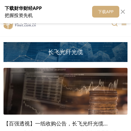
在线客服
关于我们
财华证券
公关
财华媒体矩阵
财华智库
下载财华财经APP
下载APP
把握投资先机
长飞光纤光缆
【百强透视】一纸收购公告，长飞光纤光缆