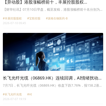
【异动股】港股涨幅榜前十，丰展控股股权
(02980.HK)涨+100.00%，宝联控股(08201.HK)涨
【财华社讯】07月10日早盘，截至发稿，港股涨幅榜前十名分别为丰
展控股股权(02980.HK)涨幅+100.00%、宝联控股(08201.HK)涨幅
+28.70%
#丰展控股股权
#宝联控股
#派格生物医药-B
+28.70%、派格生物医药-B(02565.HK)涨幅+17.36%、信控国际资本
2026-07-10 09:45
(00993.HK)涨幅+16.67%、国微控股(02239.HK)涨幅+15.69%、港娱
国际(08291.HK)涨幅+14.76%、雅仕维(01993.HK)涨幅+13.46%、三
环集团(06951.HK)涨幅+13.33%、卓正医疗(02677.HK)涨幅
+12.27%、长飞光纤光缆(06869.HK)涨幅+11.49%。
长飞光纤光缆（06869.HK）连续回调，AI情绪扰动不
改长期景气
7月7日，长飞光纤光缆（06869.HK）收盘下跌7.76%，报158.2港
元，市值1310亿港元。公司近期延续调整态势，前期累积涨幅大幅回
#长飞光纤光缆
#AI
吐，板块资金避险情绪升温。
2026-07-07 19:19