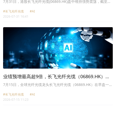
（06869.HK）股价强势反弹
7月31日，港股长飞光纤光缆(06869.HK)盘中维持强势震荡，截至收
盘，公司股价涨5.16%，报96.75港元，市值801亿港元。
#长飞光纤光缆
#AI
2026-07-31 16:41
业绩预增最高超9倍，长飞光纤光缆（06869.HK）一
度大涨22%！
7月15日，全球光纤光缆龙头长飞光纤光缆（06869.HK）在早盘一度
暴涨超22%，成为光通信板块核心领涨标的。
#长飞光纤光缆
#AI
2026-07-15 11:23