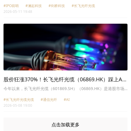
点，澜起科技（06809.HK）、剑桥科技（06166.HK）、长飞光纤光
#IPO前哨
#澜起科技
#剑桥科技
#长飞光纤光缆
缆（06869.HK）等概念股迎来狂飙猛涨。
2026-05-11 19:48
股价狂涨370%！长飞光纤光缆（06869.HK）踩上AI
风口
今年以来，长飞光纤光缆（601869.SH）（06869.HK）是港股市场
最具爆发力的科技股之一。5月8日，公司H股再涨5.67%，股价逼近
#长飞光纤光缆光缆
#通信光纤
#AI
历史高点，年内累计涨幅已突破370%；A股同步上涨2.06%，总市值
2026-05-08 19:00
达人民币3289亿元。
点击加载更多