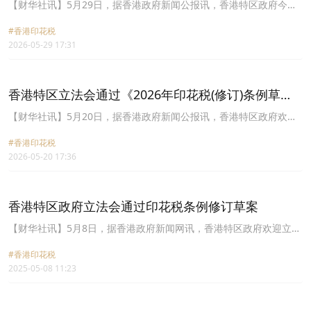
整。
【财华社讯】5月29日，据香港政府新闻公报讯，香港特区政府今日
于宪报刊登《2026年印花税(修订)(第2号)条例草案》，以订明双柜台
#香港印花税
证券人民币柜台交易的印花税以人民币计算和缴付。特区政府发言人
2026-05-29 17:31
表示：“《行政长官2025年施政报告》宣布政府将落实以人民币支付
人民币柜台股票印花税的安排，让投资者在人民币柜台同时以人民币
结算交易及相关的印花税和其他征费。有关安排预期可增加人民币柜
台的成交额及流动性，从而强化人民币作为国际投资货币的功能，进
香港特区立法会通过《2026年印花税(修订)条例草
一步巩固香港作为领先离岸人民币业务枢纽的地位。”《条例草案》
案》
将于6月10日提交立法会进行首读。
【财华社讯】5月20日，据香港政府新闻公报讯，香港特区政府欢迎
立法会今日通过《2026年印花税(修订)条例草案》，落实2026至27年
#香港印花税
度《财政预算案》提出的措施，将代价款额或价值超过1亿元(以较高
2026-05-20 17:36
者为准)的住宅物业交易的印花税税率，由4.25％提高至6.5％，适用
于今年2月26日或之后签立的文书。特区政府发言人说：“措施秉持
『能者多付』原则，预计每年为政府增加约10亿元收入，只有约
0.3％最高价的住宅物业交易受影响。”上述获通过法例将于5月29日
香港特区政府立法会通过印花税条例修订草案
刊宪。就今年2月26日至5月28日签立文书的适用交易，税务局会向
有关律师发信，要求有关交易的买家或卖家在6月29日或之前缴付新
【财华社讯】5月8日，据香港政府新闻网讯，香港特区政府欢迎立法
旧印花税的差额。如未在期限内缴付差额，税务局会向他们征收最高
会7日通过《2025年印花税(修订)条例草案》，落实2025至26年度财
可达差额10倍的逾期加盖印花罚款，并可透过民事诉讼追讨欠缴的印
#香港印花税
政预算案的建议，将征收100元印花税的物业价值上限由300万元提
花税。
2025-05-08 11:23
高至400万元，以减轻购买楼价较低物业人士的负担。根据2024至25
年度的物业交易数据，政府预计措施可惠及约15%物业交易，政府收
入每年减少约四亿元。法例本月16日刊宪。有关调整已根据今年2月