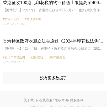
26日刊宪的《2025年公共收入保障(印花税)令》在当日上午11时生
香港征收100港元印花税的物业价值上限提高至400万
效，适用于2025年2月26日或之后签立的文书。
港元
【财华社讯】2月27日，香港特区政府昨日(2月26日)把行政长官作出
的《2025年公共收入保障(印花税)令》(《命令》)刊宪，使《2025年
#香港印花税
#财政预算案
印花税(修订)条例草案》(《条例草案》)通过成为法律前具有法律效
2025-02-27 11:09
力。《条例草案》旨在实施2025至26年度《财政预算案》所宣布的
从价印花税税阶调整，将于2月28日刊宪。政府将于3月19日把《命
令》及《条例草案》提交立法会审议。2025至26年度《财政预算
案》宣布，即日(2025年2月26日)起将征收100港元印花税的物业价值
香港特区政府欢迎立法会通过《2024年印花税法例(杂
上限由300万港元提高至400万港元，以减轻购买较低价值住宅及非
项修订)条例草案》
住宅物业人士的负担。买卖或转让住宅或非住宅物业的文书须按物业
【财华社讯】12月11日，香港特区政府欢迎立法会今日通过《2024
售价或价值(以较高者为准)缴付从价印花税。最低的从价印花税税率
年印花税法例(杂项修订)条例草案》，落实豁免房地产投资信托基金
为100港元，适用于售价或价值为300万港元或以下的物业。经调整
#香港印花税法例
#房托基金
#印花税豁免
(房托基金)股份或单位转让和期权庄家进行证券经销业务的印花税，
后，售价或价值为400万港元或以下的物业须缴的从价印花税一律为
2024-12-11 15:13
以及修订在香港实施无纸证券市场制度下的印花税征收安排。特区政
100港元。计及特別宽减后，预计调整将惠及约15%的物业成交个
府发言人表示：“豁免房托基金股份或单位转让和期权庄家进行证券
案，政府收入每年减少约4亿港元。新税阶适用于2025年2月26日或
经销业务的印花税将提升香港房托基金的竞争力、减低期权庄家的交
之后签立的文书。
易成本。修订印花税征收安排将促进在无纸证券市场环境下加盖印花
没有更多数据了
及征收印花税程序的效率。政府联同金融监管机构和香港交易及结算
所有限公司会继续紧贴市场的变化和需要，研究进一步优化股票市场
的措施，以提升市场竞争力和促进其可持续发展。”修订条例将于12
月20日刊宪。房托基金股份或单位转让和期权庄家进行证券经销业务
关于我们/
在线客服/
版权声明/
隐私条款
的印花税豁免将于12月21日起生效。