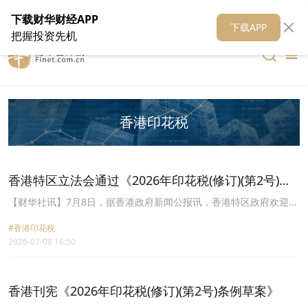
在线客服
关于我们
财华证券
公关
财华媒体矩阵
财华智库
下载财华财经APP
下载APP
把握投资先机
香港印花税
香港特区立法会通过《2026年印花税(修订)(第2号)条
例草案》
【财华社讯】7月8日，据香港政府新闻公报讯，香港特区政府欢迎立
法会今日通过《2026年印花税(修订)(第2号)条例草案》，以订明双柜
#香港印花税
台证券人民币柜台交易的印花税以人民币计算和缴付的安排。特区政
2026-07-08 16:50
府发言人表示：“相关措施将便利投资者在人民币柜台交易时，同步
以人民币结算交易及缴付印花税，预期有助提升人民币柜台的成交额
及流动性，并强化人民币作为国际投资货币的功能。”修订条例7月17
日刊宪。新安排将另行于财经事务及库务局局长藉宪报公告的日期起
香港刊宪《2026年印花税(修订)(第2号)条例草案》
实施，以配合香港交易及结算所有限公司、业界及有关部门的系统调