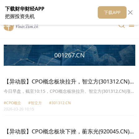
在线客服
关于我们
财华证券
公关
财华媒体矩阵
财华智库
下载财华财经APP
下载APP
把握投资先机
001267.CN
【异动股】CPO概念板块拉升，智立方(301312.CN)涨
13.46%
今日早盘，截至10:15，CPO概念板块拉升。智立方(301312.CN)涨
13.46%报88.11元，光库科技(300620.CN)涨12.66%报168.96元，新
#CPO概念
#智立方
#301312.CN
易盛(300502.CN)涨10.12%报484.98元，铭普光磁(002902.CN)涨
2026-03-20 10:15
10.02%报26.36元，汇绿生态(001267.CN)涨10.01%报44.85元，瑞
斯康达(603803.CN)涨10.00%报15.29元，中际旭创(300308.CN)涨
8.79%报625.78元，仕佳光子(688313.CN)涨7.50%报85.95元。
【异动股】CPO概念板块下挫，蘅东光(920045.CN)跌