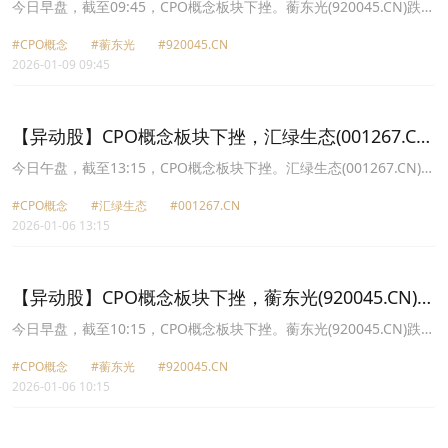
6.37%
今日早盘，截至09:45，CPO概念板块下挫。蘅东光(920045.CN)跌
6.37%报302.44元，汇绿生态(001267.CN)跌6.10%报22.16元，景旺
#CPO概念
#蘅东光
#920045.CN
电子(603228.CN)跌5.44%报72.82元，新易盛(300502.CN)跌5.37%
2026-01-09 09:45
报388.31元，中际旭创(300308.CN)跌4.50%报568.63元，长芯博创
(300548.CN)跌4.40%报130.72元，锐捷网络(301165.CN)跌3.79%报
82.25元，太辰光(300570.CN)跌3.67%报111.73元。
【异动股】CPO概念板块下挫，汇绿生态(001267.CN)
跌8.94%
今日午盘，截至13:15，CPO概念板块下挫。汇绿生态(001267.CN)跌
8.94%报20.68元，蘅东光(920045.CN)跌7.48%报322.89元，华懋科
#CPO概念
#汇绿生态
#001267.CN
技(603306.CN)跌5.47%报62.18元，太辰光(300570.CN)跌4.92%报
2026-01-06 13:15
114.45元，永鼎股份(600105.CN)跌4.92%报25.29元，剑桥科技
(603083.CN)跌4.35%报124.37元，锐捷网络(301165.CN)跌4.06%报
86.33元，联特科技(301205.CN)跌3.72%报163.02元。
【异动股】CPO概念板块下挫，蘅东光(920045.CN)跌
7.36%
今日早盘，截至10:15，CPO概念板块下挫。蘅东光(920045.CN)跌
7.36%报323.3元，汇绿生态(001267.CN)跌7.22%报21.07元，斯瑞
#CPO概念
#蘅东光
#920045.CN
新材(688102.CN)跌6.26%报38.95元，剑桥科技(603083.CN)跌
2026-01-06 10:15
5.25%报123.2元，太辰光(300570.CN)跌5.10%报114.23元，中际旭
创(300308.CN)跌5.10%报591.68元，永鼎股份(600105.CN)跌4.81%
报25.32元，新易盛(300502.CN)跌4.69%报406.62元。