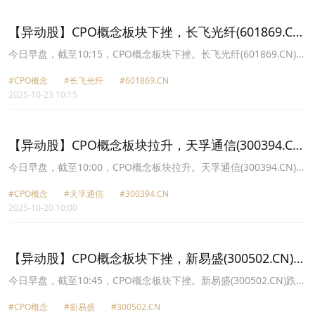
113.9元，仕佳光子(688313.CN)跌5.79%报69.97元。
【异动股】CPO概念板块下挫，长飞光纤(601869.CN)
跌7.18%
今日早盘，截至10:15，CPO概念板块下挫。长飞光纤(601869.CN)跌
7.18%报85.01元，天孚通信(300394.CN)跌7.03%报166.0元，汇绿
#CPO概念
#长飞光纤
#601869.CN
生态(001267.CN)跌6.46%报17.39元，仕佳光子(688313.CN)跌
2025-10-23 10:15
5.62%报65.2元，剑桥科技(603083.CN)跌5.27%报106.0元，新易盛
(300502.CN)跌4.92%报344.99元，长芯博创(300548.CN)跌4.65%报
97.77元，华工科技(000988.CN)跌4.64%报81.21元。
【异动股】CPO概念板块拉升，天孚通信(300394.CN)
涨12.08%
今日早盘，截至10:00，CPO概念板块拉升。天孚通信(300394.CN)涨
12.08%报164.3元，中际旭创(300308.CN)涨10.85%报414.12元，汇
#CPO概念
#天孚通信
#300394.CN
绿生态(001267.CN)涨10.02%报16.25元，剑桥科技(603083.CN)涨
2025-10-20 10:00
10.00%报108.25元，瑞斯康达(603803.CN)涨9.99%报8.92元，景旺
电子(603228.CN)涨9.61%报59.55元，仕佳光子(688313.CN)涨
8.98%报59.33元，新易盛(300502.CN)涨7.45%报339.88元。
【异动股】CPO概念板块下挫，新易盛(300502.CN)跌
8.31%
今日早盘，截至10:45，CPO概念板块下挫。新易盛(300502.CN)跌
8.31%报319.62元，中际旭创(300308.CN)跌6.18%报353.69元，通
#CPO概念
#新易盛
#300502.CN
富微电(002156.CN)跌6.09%报44.11元，汇绿生态(001267.CN)跌