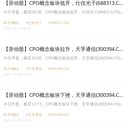
【异动股】CPO概念板块低开，仕佳光子(688313.CN)
跌6.35%
今日早盘，截至09:30，CPO概念板块低开。仕佳光子(688313.CN)跌
6.35%报102.08元，长飞光纤(601869.CN)跌5.98%报99.4元，跃岭
#CPO概念
#仕佳光子
#688313.CN
股份(002725.CN)跌5.50%报18.03元，炬光科技(688167.CN)跌
2025-12-15 09:31
4.85%报156.99元，德科立(688205.CN)跌4.33%报167.0元，太辰光
(300570.CN)跌4.04%报116.79元，汇绿生态(001267.CN)跌3.70%报
22.13元，景旺电子(603228.CN)跌3.65%报64.96元。
【异动股】CPO概念板块拉升，天孚通信(300394.CN)
涨13.68%
今日早盘，截至10:00，CPO概念板块拉升。天孚通信(300394.CN)涨
13.68%报225.93元，汇绿生态(001267.CN)涨10.03%报20.3元，德
#CPO概念
#天孚通信
#300394.CN
科立(688205.CN)涨9.05%报132.49元，罗博特科(300757.CN)涨
2025-12-08 10:00
8.61%报234.93元，烽火通信(600498.CN)涨8.58%报24.94元，永鼎
股份(600105.CN)涨7.24%报18.36元，炬光科技(688167.CN)涨
6.58%报154.53元，仕佳光子(688313.CN)涨6.38%报91.7元。
【异动股】CPO概念板块下挫，天孚通信(300394.CN)
跌11.05%
今日午盘，截至13:15，CPO概念板块下挫。天孚通信(300394.CN)跌
11.05%报173.0元，景旺电子(603228.CN)跌8.85%报74.32元，德科
#CPO概念
#天孚通信
#300394.CN
立(688205.CN)跌8.58%报106.49元，新易盛(300502.CN)跌7.96%报
2025-10-30 13:15
373.77元，汇绿生态(001267.CN)跌7.48%报19.55元，中富电路
(300814.CN)跌6.93%报57.34元，光库科技(300620.CN)跌6.05%报