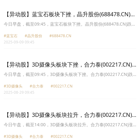
14.99元，中光学(002189.CN)跌0.79%报23.71元。
【异动股】蓝宝石板块下挫，晶升股份(688478.CN)跌
7.94%
今日早盘，截至09:45，蓝宝石板块下挫。晶升股份(688478.CN)跌
7.94%报38.47元，蓝思科技(300433.CN)跌5.91%报31.05元，东尼
#蓝宝石
#晶升股份
#688478.CN
电子(603595.CN)跌4.33%报24.97元，天通股份(600330.CN)跌
2025-09-09 09:45
2.84%报11.27元，露笑科技(002617.CN)跌2.47%报9.49元，晶盛机
电(300316.CN)跌1.90%报34.03元，水晶光电(002273.CN)跌1.59%
报26.05元，捷捷微电(300623.CN)跌1.38%报30.67元。
【异动股】3D摄像头板块下挫，合力泰(002217.CN)
跌9.74%
今日早盘，截至09:45，3D摄像头板块下挫。合力泰(002217.CN)跌
9.74%报3.52元，水晶光电(002273.CN)跌2.80%报27.04元，豪威集
#3D摄像头
#合力泰
#002217.CN
团(603501.CN)跌2.71%报139.02元，联创电子(002036.CN)跌2.62%
2025-08-29 09:45
报11.52元，欧菲光(002456.CN)跌2.44%报13.17元，奥比中光
UW(688322.CN)跌1.87%报83.51元，立讯精密(002475.CN)跌1.84%
报45.25元，晶方科技(603005.CN)跌1.63%报31.92元。
【异动股】3D摄像头板块拉升，合力泰(002217.CN)
涨10.06%
今日午盘，截至14:00，3D摄像头板块拉升。合力泰(002217.CN)涨
10.06%报3.72元，水晶光电(002273.CN)涨9.02%报28.9元，立讯精
#3D摄像头
#合力泰
#002217.CN
密(002475.CN)涨8.06%报46.41元，欧菲光(002456.CN)涨7.50%报