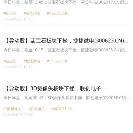
9.26%
今日午盘，截至13:45，蓝宝石板块下挫。露笑科技(002617.CN)跌
9.26%报9.31元，捷捷微电(300623.CN)跌8.71%报34.15元，安泰科
#蓝宝石
#露笑科技
#002617.CN
技(000969.CN)跌8.66%报23.31元，美畅股份(300861.CN)跌8.46%
2026-05-29 13:45
报20.13元，水晶光电(002273.CN)跌8.21%报40.14元，晶升股份
(688478.CN)跌7.26%报66.47元，华灿光电(300323.CN)跌7.21%报
15.82元，高测股份(688556.CN)跌7.07%报12.09元。
【异动股】蓝宝石板块下挫，捷捷微电(300623.CN)跌
8.21%
今日早盘，截至10:15，蓝宝石板块下挫。捷捷微电(300623.CN)跌
8.21%报34.34元，水晶光电(002273.CN)跌7.48%报40.46元，美畅
#蓝宝石
#捷捷微电
#300623.CN
股份(300861.CN)跌7.37%报20.37元，三安光电(600703.CN)跌
2026-05-29 10:15
6.82%报15.7元，华灿光电(300323.CN)跌6.51%报15.94元，露笑科
技(002617.CN)跌6.43%报9.6元，安泰科技(000969.CN)跌6.35%报
23.9元，华工科技(000988.CN)跌6.19%报155.38元。
【异动股】3D摄像头板块下挫，联创电子
(002036.CN)跌9.94%
今日早盘，截至09:45，3D摄像头板块下挫。联创电子(002036.CN)
跌9.94%报8.15元，水晶光电(002273.CN)跌4.05%报31.52元，奥比
#3D摄像头
#联创电子
#002036.CN
中光W(688322.CN)跌2.62%报76.93元，五方光电(002962.CN)跌
2026-04-28 09:45
2.06%报16.62元，欧菲光(002456.CN)跌1.91%报8.73元，晶方科技
(603005.CN)跌1.66%报31.4元，立讯精密(002475.CN)跌1.10%报
71.18元。