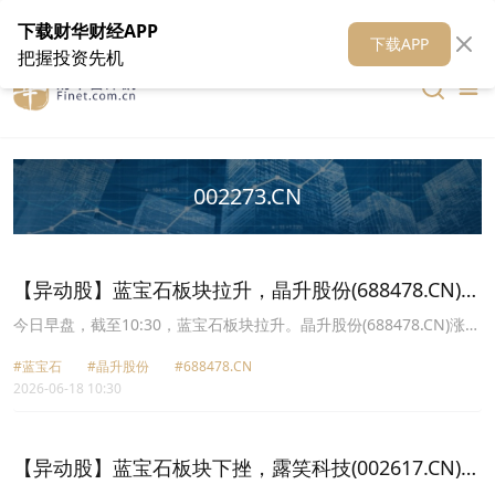
在线客服
关于我们
财华证券
公关
财华媒体矩阵
财华智库
下载财华财经APP
下载APP
把握投资先机
002273.CN
【异动股】蓝宝石板块拉升，晶升股份(688478.CN)涨
20.01%
今日早盘，截至10:30，蓝宝石板块拉升。晶升股份(688478.CN)涨
20.01%报80.44元，美畅股份(300861.CN)涨19.98%报24.32元，国
#蓝宝石
#晶升股份
#688478.CN
瓷材料(300285.CN)涨12.19%报88.07元，蓝思科技(300433.CN)涨
2026-06-18 10:30
9.67%报56.16元，ST东尼(603595.CN)涨5.00%报28.97元，华工科
技(000988.CN)涨4.33%报177.9元，高测股份(688556.CN)涨4.25%
报12.02元，水晶光电(002273.CN)涨3.36%报36.93元。
【异动股】蓝宝石板块下挫，露笑科技(002617.CN)跌