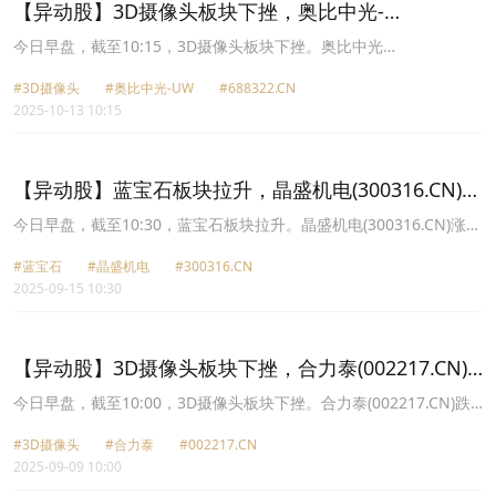
【异动股】3D摄像头板块下挫，奥比中光-
UW(688322.CN)跌6.57%
今日早盘，截至10:15，3D摄像头板块下挫。奥比中光
UW(688322.CN)跌6.57%报81.25元，立讯精密(002475.CN)跌5.28%
#3D摄像头
#奥比中光-UW
#688322.CN
报57.59元，水晶光电(002273.CN)跌5.15%报25.61元，欧菲光
2025-10-13 10:15
(002456.CN)跌3.59%报12.37元，联创电子(002036.CN)跌3.40%报
10.5元，豪威集团(603501.CN)跌3.10%报137.42元，合力泰
(002217.CN)跌3.04%报3.19元，五方光电(002962.CN)跌1.31%报
15.11元。
【异动股】蓝宝石板块拉升，晶盛机电(300316.CN)涨
13.28%
今日早盘，截至10:30，蓝宝石板块拉升。晶盛机电(300316.CN)涨
13.28%报39.75元，华工科技(000988.CN)涨5.37%报81.23元，天通
#蓝宝石
#晶盛机电
#300316.CN
股份(600330.CN)涨4.67%报11.2元，东尼电子(603595.CN)涨4.40%
2025-09-15 10:30
报26.12元，蓝思科技(300433.CN)涨4.14%报30.71元，水晶光电
(002273.CN)涨3.84%报27.32元，露笑科技(002617.CN)涨2.15%报
9.49元，TCL中环(002129.CN)涨2.01%报8.62元。
【异动股】3D摄像头板块下挫，合力泰(002217.CN)
跌3.68%
今日早盘，截至10:00，3D摄像头板块下挫。合力泰(002217.CN)跌
3.68%报3.66元，立讯精密(002475.CN)跌3.14%报48.19元，水晶光
#3D摄像头
#合力泰
#002217.CN
电(002273.CN)跌1.78%报26.0元，联创电子(002036.CN)跌1.65%报
2025-09-09 10:00
11.35元，豪威集团(603501.CN)跌1.57%报133.8元，晶方科技
(603005.CN)跌1.09%报29.97元，五方光电(002962.CN)跌1.06%报