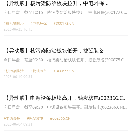
【异动股】核污染防治板块拉升，中电环保
(300172.CN)涨14.94%
今日早盘，截至10:15，核污染防治板块拉升。中电环保(300172.CN)
涨14.94%报6.23元，捷强装备(300875.CN)涨10.88%报52.59元，中
#核污染防治
#中电环保
#300172.CN
广核技(000881.CN)涨9.95%报9.06元，华强科技(688151.CN)涨
2025-06-23 10:15
6.64%报20.87元，嘉戎技术(301148.CN)涨6.21%报24.8元，瑞奇智
造(833781.CN)涨6.02%报13.57元，融发核电(002366.CN)涨6.01%
报7.94元，北化股份(002246.CN)涨5.30%报14.3元。
【异动股】核污染防治板块低开，捷强装备
(300875.CN)跌9.16%
今日早盘，截至09:30，核污染防治板块低开。捷强装备(300875.CN)
跌9.16%报46.4元，中金辐照(300962.CN)跌6.18%报19.12元，北化
#核污染防治
#捷强装备
#300875.CN
股份(002246.CN)跌4.76%报13.8元，嘉戎技术(301148.CN)跌3.74%
2025-06-19 09:31
报23.68元，融发核电(002366.CN)跌3.66%报7.9元，新莱福
(301323.CN)跌3.46%报47.15元，华强科技(688151.CN)跌3.44%报
20.2元，中广核技(000881.CN)跌3.42%报8.75元。
【异动股】电源设备板块高开，融发核电(002366.CN)
涨6.43%
今日早盘，截至09:30，电源设备板块高开。融发核电(002366.CN)涨
6.43%报7.12元，哈空调(600202.CN)涨5.36%报5.9元，奥 特 迅
#电源设备
#融发核电
#002366.CN
(002227.CN)涨3.66%报12.17元，英可瑞(300713.CN)涨3.04%报
2025-06-04 09:31
17.28元，通合科技(300491.CN)涨2.34%报18.39元，英杰电气
(300820.CN)涨2.13%报47.89元，麦格米特(002851.CN)涨2.09%报