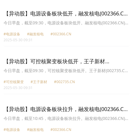
43.95元，中恒电气(002364.CN)涨1.93%报15.29元。
【异动股】电源设备板块低开，融发核电(002366.CN)
跌9.95%
今日早盘，截至09:30，电源设备板块低开。融发核电(002366.CN)跌
9.95%报7.42元，海陆重工(002255.CN)跌4.70%报9.93元，英杰电
#电源设备
#融发核电
#002366.CN
气(300820.CN)跌3.53%报46.69元，爱科赛博(688719.CN)跌3.34%
2025-05-30 09:31
报32.75元，哈空调(600202.CN)跌3.29%报5.59元，麦格米特
(002851.CN)跌2.51%报43.48元，科华数据(002335.CN)跌1.85%报
38.63元，中恒电气(002364.CN)跌1.83%报16.05元。
【异动股】可控核聚变板块低开，王子新材
(002735.CN)跌9.98%
今日早盘，截至09:30，可控核聚变板块低开。王子新材(002735.CN)
跌9.98%报19.67元，融发核电(002366.CN)跌9.95%报7.42元，雪人
#可控核聚变
#王子新材
#002735.CN
股份(002639.CN)跌8.83%报10.33元，常辅股份(871396.CN)跌
2025-05-30 09:31
5.43%报45.11元，百利电气(600468.CN)跌4.87%报6.06元，海陆重
工(002255.CN)跌4.70%报9.93元，弘讯科技(603015.CN)跌3.87%报
13.17元，顺钠股份(000533.CN)跌3.56%报6.77元。
【异动股】电源设备板块拉升，融发核电(002366.CN)
涨9.99%
今日早盘，截至10:45，电源设备板块拉升。融发核电(002366.CN)涨
9.99%报7.49元，海博思创(688411.CN)涨6.54%报71.81元，ST华西
#电源设备
#融发核电
#002366.CN
(002630.CN)涨4.84%报2.6元，哈空调(600202.CN)涨4.80%报5.89