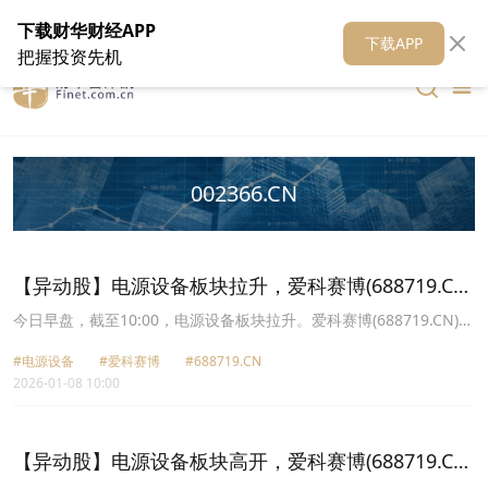
在线客服
关于我们
财华证券
公关
财华媒体矩阵
财华智库
下载财华财经APP
下载APP
把握投资先机
002366.CN
【异动股】电源设备板块拉升，爱科赛博(688719.CN)
涨10.34%
今日早盘，截至10:00，电源设备板块拉升。爱科赛博(688719.CN)涨
10.34%报51.12元，融发核电(002366.CN)涨9.96%报8.83元，科泰
#电源设备
#爱科赛博
#688719.CN
电源(300153.CN)涨6.56%报33.16元，海陆重工(002255.CN)涨
2026-01-08 10:00
6.26%报14.42元，ST华西(002630.CN)涨5.16%报2.65元，上海电气
(601727.CN)涨3.64%报9.4元，中恒电气(002364.CN)涨3.54%报
30.13元，优优绿能(301590.CN)涨3.36%报199.49元。
【异动股】电源设备板块高开，爱科赛博(688719.CN)