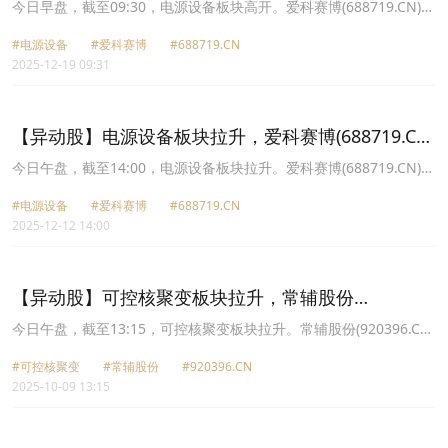
涨12.14%
今日早盘，截至09:30，电源设备板块高开。爱科赛博(688719.CN)涨
12.14%报51.81元，海陆重工(002255.CN)涨7.41%报12.75元，中恒
#电源设备
#爱科赛博
#688719.CN
电气(002364.CN)涨6.64%报24.74元，英杰电气(300820.CN)涨
2025-12-19 09:31
4.22%报48.89元，融发核电(002366.CN)涨3.93%报7.41元，西子洁
能(002534.CN)涨3.32%报16.79元，新雷能(300593.CN)涨2.80%报
27.86元，东方电气(600875.CN)涨2.57%报23.11元。
【异动股】电源设备板块拉升，爱科赛博(688719.CN)
涨12.24%
今日午盘，截至14:00，电源设备板块拉升。爱科赛博(688719.CN)涨
12.24%报55.0元，东方电气(600875.CN)涨10.02%报24.05元，海陆
#电源设备
#爱科赛博
#688719.CN
重工(002255.CN)涨10.01%报13.3元，西子洁能(002534.CN)涨
2025-12-12 14:00
7.78%报17.17元，欧陆通(300870.CN)涨7.00%报215.08元，华光环
能(600475.CN)涨6.26%报18.85元，融发核电(002366.CN)涨5.95%
报7.84元，通合科技(300491.CN)涨5.69%报26.57元。
【异动股】可控核聚变板块拉升，常辅股份
(920396.CN)涨26.08%
今日午盘，截至13:15，可控核聚变板块拉升。常辅股份(920396.CN)
涨26.08%报36.11元，国光电气(688776.CN)涨20.00%报100.2元，
#可控核聚变
#常辅股份
#920396.CN
西部超导(688122.CN)涨19.99%报78.1元，天力复合(920576.CN)涨
2025-10-09 13:15
12.86%报32.65元，英杰电气(300820.CN)涨12.47%报58.35元，爱
科赛博(688719.CN)涨12.37%报44.14元，浙富控股(002266.CN)涨
10.12%报4.46元，融发核电(002366.CN)涨10.07%报8.31元。