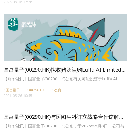
2026-06-18 17:36
因于(i)2024年12月31日，公司与华科智能(01140.HK)订立买卖协
议，以购买南方东英资产管理有限公司全部已发行股本22.5%，代价
为11.1亿港元，该代价将透过按发行价每股公司股份0.79港元配发及
发行约14.05亿股公司股份结算。(Ii)于2025年11月20日，华科智能
完成发行新股份后，因公司于华科智能股权由约29.13%摊薄至
26.29%而确认约2.19亿港元的一笔过亏损。
国富量子(00290.HK)拟收购及认购Luffa AI Limited
19.9%权益 盘中跌逾20%
【财华社讯】国富量子(00290.HK)公布有关可能投资于Luffa AI
Limited(目标公司)，于2026年5月25日，公司拟购买目标公司合共
#国富量子
#00290.HK
#收购
1189万股已发行股份，相当于目标公司经扩大已发行股本约10.8%，
2026-05-26 10:45
代价为1980万美元(相当于约1.54亿港元)。以及公司有条件同意认购
而 合共1000万股目标公司新股份，相当于目标公司经扩大已发行股
本约9.1%，代价合共为2000万美元(相当于约1.56亿港元)。于交易完
成后，公司持有目标公司19.9%的权益。国富量子今日开盘后持续走
国富量子(00290.HK)与医图生科订立战略合作谅解备
低，盘中一度跌逾20%，截至发稿，跌17.78%，报6.89港元。据披
忘录
露，目标公司的主要资产包括名为Luffa的智慧型手机应用程式及网
【财华社讯】国富量子(00290.HK)公布，于2026年5月8日，公司与