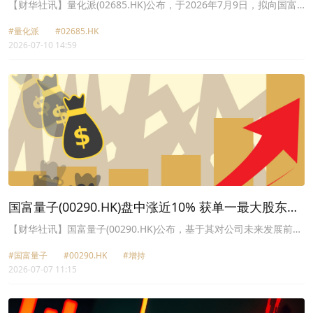
元
【财华社讯】量化派(02685.HK)公布，于2026年7月9日，拟向国富
量子创新(00290.HK)全资附属Fortune Financial Products Limited
#量化派
#02685.HK
配发合共459.77万股认购股份，相当于公司经配发及发行认购股份扩
2026-07-10 14:59
大后已发行股本约0.88%。每股认购价13.05港元，较认购协议日期
股份在联交所所报收市价每股15.35港元折让约14.98%。认购事项的
所得款项净额(扣除佣金及估计开支后)预期合共约为5970万港元，其
中约40%用于智能硬件的采购及商业化拓展；30%用于物理AI基座模
型相关的研发支出；及30%用于公司的日常营运资金。
国富量子(00290.HK)盘中涨近10% 获单一最大股东增
持5542.65万股
【财华社讯】国富量子(00290.HK)公布，基于其对公司未来发展前景
的坚定信心及对其长期投资价值的认可，获单一最大股东柳志伟近期
#国富量子
#00290.HK
#增持
于市场上合共购入5542.65万股公司股份，占已发行股份总数约
2026-07-07 11:15
0.54%。紧随增持股权后，柳志伟被视为于约26.81亿股股份中拥有
权益，占已发行股份总数约26.02%。其仍为公司单一最大股东及主
要股东。国富量子今日早间盘中一度涨近10%，截至发稿，涨
6.42%，报2.32港元。