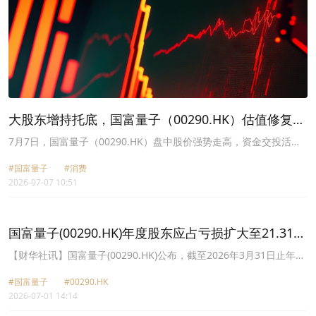
大股东增持托底，国富量子（00290.HK）估值修复可
期？
7月7日，国富量子（00290.HK）盘中股价强势走高，资金交投活跃
度显著提升，截至发稿，该股报2.33港元，涨幅达6.88%，市值
#国富量子
#消费
240.1亿港元。
2026-07-07 10:51
国富量子(00290.HK)年度股东应占亏损扩大至21.31亿
港元 不派息
【财华社讯】国富量子(00290.HK)公布，截至2026年3月31日止年
度，收入约17.53亿港元，同比增长103%；公司拥有人应占亏损
#国富量子
#00290.HK
21.31亿港元，上年同期亏损252.5万港元；每股亏损28.18港仙。不
2026-07-01 14:14
派末期股息。