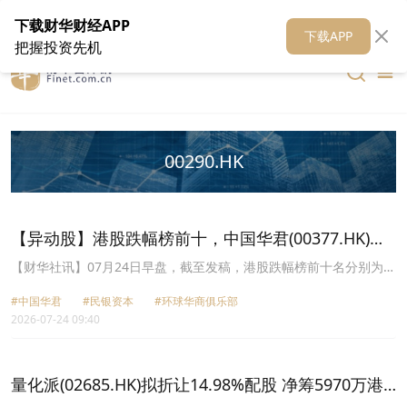
在线客服
关于我们
财华证券
公关
财华媒体矩阵
财华智库
下载财华财经APP
下载APP
把握投资先机
00290.HK
【异动股】港股跌幅榜前十，中国华君(00377.HK)跌
31.82%，民银资本(01141.HK)跌20.79%
【财华社讯】07月24日早盘，截至发稿，港股跌幅榜前十名分别为中
国华君(00377.HK)跌幅31.82%、民银资本(01141.HK)跌幅20.79%、
#中国华君
#民银资本
#环球华商俱乐部
环球华商俱乐部(01757.HK)跌幅19.57%、科轩动力控股(00476.HK)
2026-07-24 09:40
跌幅13.10%、桦欣控股(01657.HK)跌幅10.31%、小鱼盈通
(00139.HK)跌幅9.30%、比特策略(06113.HK)跌幅8.89%、中梁控股
(02772.HK)跌幅8.57%、国富量子(00290.HK)跌幅8.24%、量化派
(02685.HK)跌幅8.22%。
量化派(02685.HK)拟折让14.98%配股 净筹5970万港