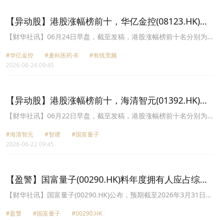
【异动股】港股涨幅榜前十，华亿金控(08123.HK)涨
+141.13%，麦科医药-B(02335.HK)涨+85.82%
【财华社讯】06月24日早盘，截至发稿，港股涨幅榜前十名分别为华
亿金控(08123.HK)涨幅+141.13%、麦科医药-B(02335.HK)涨幅
#华亿金控
#麦科医药-B
#有线宽频
+85.82%、有线宽频(01097.HK)涨幅+32.73%、凯乐士科技
2026-06-24 09:45
(02729.HK)涨幅+17.20%、中国金石(01380.HK)涨幅+16.22%、国富
量子(00290.HK)涨幅+15.38%、美东汽车(01268.HK)涨幅+12.07%、
前海健康(00911.HK)涨幅+11.76%、远见控股(新)(00862.HK)涨幅
+11.43%、澳洲成峰高教(01752.HK)涨幅+10.94%。
【异动股】港股涨幅榜前十，海清智元(01392.HK)涨
+286.11%，智谱(02513.HK)涨+40.21%
【财华社讯】06月22日早盘，截至发稿，港股涨幅榜前十名分别为海
清智元(01392.HK)涨幅+286.11%、智谱(02513.HK)涨幅+40.21%、
#海清智元
#智谱
#国富量子
国富量子(00290.HK)涨幅+27.01%、透云生物(01332.HK)涨幅
2026-06-22 09:45
+25.98%、京玖康疗(旧)(02951.HK)涨幅+23.82%、绿色能源科技集
团(00979.HK)涨幅+22.86%、长飞光纤光缆(06869.HK)涨幅
+20.39%、钜京控股(08450.HK)涨幅+19.51%、京玖康疗(新)
(00648.HK)涨幅+18.84%、东江环保(00895.HK)涨幅+18.71%。
【盈警】国富量子(00290.HK)料年度拥有人应占综合
亏损不超21.38亿港元
【财华社讯】国富量子(00290.HK)公布，预期截至2026年3月31日止
年度将录得公司拥有人应占综合亏损不超过约21.38亿港元，而2025
#盈警
#国富量子
#00290.HK
年同期公司拥有人应占综合亏损则约为253万港元。亏损增加主要归