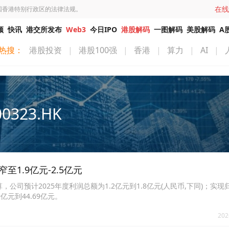
在线
国香港特别行政区的法律法规。
频
快讯
港交所发布
Web3
今日IPO
港股解码
一图解码
美股解码
A
热搜：
港股投资
|
港股100强
|
香港
|
算力
|
AI
|
00323.HK
至1.9亿元-2.5亿元
算，公司预计2025年度利润总额为1.2亿元到1.8亿元(人民币,下同)；实
亿元到44.69亿元。
202