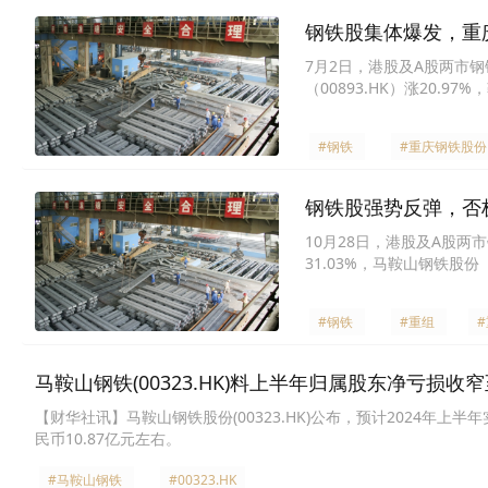
钢铁股集体爆发，重
7月2日，港股及A股两市钢
（00893.HK）涨20.97
钢铁股份（00323.HK）涨3
#钢铁
#重庆钢铁股份
钢铁股强势反弹，否
10月28日，港股及A股两
31.03%，马鞍山钢铁股份（0
#钢铁
#重组
马鞍山钢铁(00323.HK)料上半年归属股东净亏损收窄
【财华社讯】马鞍山钢铁股份(00323.HK)公布，预计2024年
民币10.87亿元左右。
#马鞍山钢铁
#00323.HK