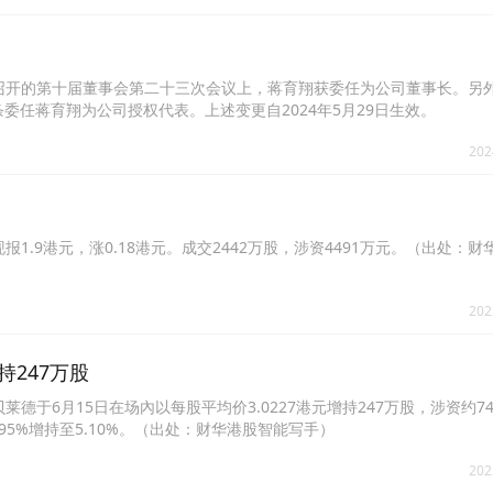
月29日召开的第十届董事会第二十三次会议上，蒋育翔获委任为公司董事长。另
委任蒋育翔为公司授权代表。上述变更自2024年5月29日生效。
202
%，现报1.9港元，涨0.18港元。成交2442万股，涉资4491万元。（出处：
202
持247万股
莱德于6月15日在场內以每股平均价3.0227港元增持247万股，涉资约746
95%增持至5.10%。（出处：财华港股智能写手）
202