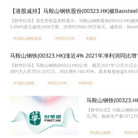
【港股减持】马鞍山钢铁股份(00323.HK)被Baosteel H
【财华社讯】港交所权益资料显示，马鞍山钢铁股份(00323.HK)被Baostee
3.0945港元减持2456万股，涉资约7600.09万港元。减持后，Baosteel
比例由33.88%减持至32.47%。（出处：财华港股智能写手）
#马鞍山钢铁股份
#00323.HK
#减持
马鞍山钢铁(00323.HK)涨近4% 2021年净利润同比增1
【财华社讯】马鞍山钢铁(00323.HK)公布，截至2021年12月3
润约为人民币53.32亿元，同比增长168.95%。基本每股收益0.69
#马鞍山钢铁
#00323.HK
#净利润
马鞍山钢铁(00323.
【财华社讯】马鞍山钢铁(00
元╱吨。板材生产量1012万
销售价格10262元╱吨。
#马鞍山钢铁
#00323