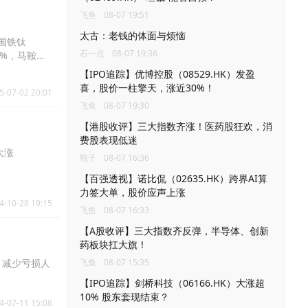
飞鱼
08-07 19:51
太古：老钱的体面与烦恼
中国铁钛
石一点
08-07 19:36
45%，马鞍山
【IPO追踪】优博控股（08529.HK）发盈
喜，股价一柱擎天，涨近30%！
5-07-02 20:01
飞鱼
08-07 19:30
【港股收评】三大指数齐涨！医药股狂欢，消
费股表现低迷
大涨
瓶子
08-07 16:36
【百强透视】诺比侃（02635.HK）跨界AI算
力签大单，股价应声上涨
4-10-28 19:15
飞鱼
08-07 16:33
【A股收评】三大指数齐反弹，半导体、创新
药板块扛大旗！
，减少亏损人
飞鱼
08-07 15:35
【IPO追踪】剑桥科技（06166.HK）大涨超
10% 股东套现结束？
4-07-11 15:08