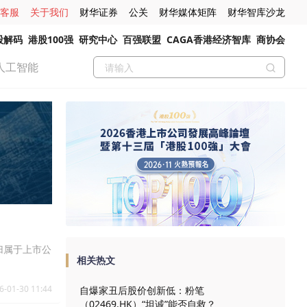
客服
关于我们
财华证券
公关
财华媒体矩阵
财华智库沙龙
股解码
港股100强
研究中心
百强联盟
CAGA香港经济智库
商协会
人工智能
现归属于上市公
相关热文
6-01-30 11:44
自爆家丑后股价创新低：粉笔
（02469.HK）“坦诚”能否自救？