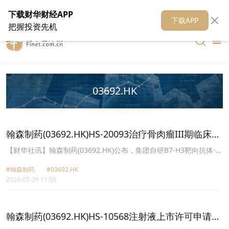
在线客服
关于我们
财华证券
公关
财华媒体矩阵
财华智库
下载财华财经APP
下载APP
把握投资先机
03692.HK
翰森制药(03692.HK)HS-20093治疗骨肉瘤III期临床研
究达主要终点
【财华社讯】翰森制药(03692.HK)公布，集团自研B7-H3靶向抗体-药
物偶联物(ADC)HS-20093，在用于既往接受过至少二线系统治疗后进
#翰森制药
#03692.HK
展或复发的骨肉瘤患者的关键性III期临床试验(ARTEMIS-011)中达到
2026-07-29 11:58
主要终点。与化疗相比，HS-20093在独立评审委员会(IRC)评估的无
进展生存期(“PFS”)方面，显示出具有统计学显著性和临床意义的改
善，包括总生存期(OS)和研究者评估PFS在内的次要临床终点亦观察
到一致的获益。安全性特征与既往研究结果一致，未发现新的安全性
翰森制药(03692.HK)HS-10568注射液上市许可申请获
信号。基于以上积极结果，集团将于近期启动与相关监管机构的沟