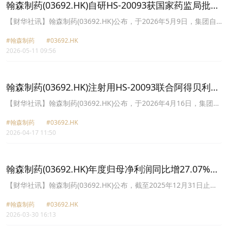
翰森制药(03692.HK)自研HS-20093获国家药监局批准
纳入突破性治疗药物
​【财华社讯】翰森制药(03692.HK)公布，于2026年5月9日，集团自
研B7-H3靶向抗体-药物偶联物(ADC)注射用HS-20093获中国国家药品
#翰森制药
#03692.HK
监督管理局(NMPA)批准纳入突破性治疗药物，拟定适应症为既往一
2026-05-11 09:56
线接受含铂化疗和免疫检查点抑制剂(ICI)治疗后失败的不可切除的局
部晚期或转移性食管鳞癌。
翰森制药(03692.HK)注射用HS-20093联合阿得贝利单
抗获纳入突破性治疗药物
​【财华社讯】翰森制药(03692.HK)公布，于2026年4月16日，集团自
研B7-H3靶向抗体-药物偶联物(ADC)注射用HS-20093联合阿得贝利单
#翰森制药
#03692.HK
抗获中国国家药品监督管理局(NMPA)批准纳入突破性治疗药物，拟
2026-04-17 11:50
定适应症为既往经过含铂化疗后进展或复发的驱动基因阴性的局部晚
期或转移性非鳞状非小细胞肺癌。
翰森制药(03692.HK)年度归母净利润同比增27.07%至
55.55亿元 派息20港仙
【财华社讯】翰森制药(03692.HK)公布，截至2025年12月31日止年
度，收入约150.28亿元(人民币,下同)，同比增长22.6%；母公司拥有
#翰森制药
#03692.HK
人应占溢利55.55亿元，同比增长27.07%；每股基本盈利0.93元。拟
2026-03-30 16:13
派末期息20港仙。集团创新药与合作产品销售收入约123.54亿元，同
比增长约30.4%，占总收入比例上升至约82.2%；研发开支约33.58亿