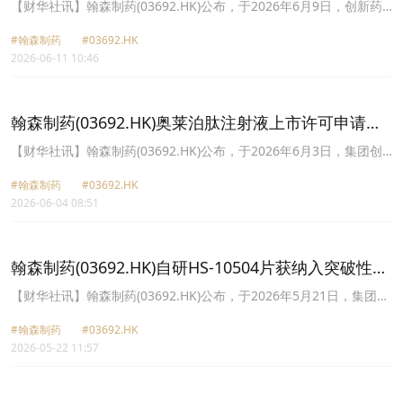
国家药监局受理
通，开展推进在中国的新药上市申请准备工作。ARTEMIS-011研究
【财华社讯】翰森制药(03692.HK)公布，于2026年6月9日，创新药
详细数据预计未来在国际肿瘤学术大会上予以公布。
HS-10568注射液(合作方代码SHR6508)上市许可申请(NDA)获中国国
#翰森制药
#03692.HK
家药品监督管理局(NMPA)受理，适用于慢性肾脏病(CKD)接受血液透
2026-06-11 10:46
析的成人患者的继发性甲状旁腺功能亢进症(SHPT)。HS-10568是一
种钙敏感受体(CaSR)变构调节剂，可提高受体对细胞外钙的敏感性，
从而减少甲状旁腺激素(PTH)的分泌。
翰森制药(03692.HK)奥莱泊肽注射液上市许可申请获
国家药监局受理
【财华社讯】翰森制药(03692.HK)公布，于2026年6月3日，集团创
新药奥莱泊肽注射液上市许可申请(NDA)获中国国家药品监督管理局
#翰森制药
#03692.HK
(NMPA)受理，适用于肥胖或超重成人的长期体重管理。奥莱泊肽是
2026-06-04 08:51
一款集团自主研发的每周一次给药胰高血糖素样肽-1(GLP-1)/葡萄糖
依赖性促胰岛素多肽(GIP)双受体激动剂。
翰森制药(03692.HK)自研HS-10504片获纳入突破性治
疗药物
【财华社讯】翰森制药(03692.HK)公布，于2026年5月21日，集团自
研第四代表皮生长因子受体(“EGFR”)酪氨酸激酶抑制剂(“TKI”)HS-
#翰森制药
#03692.HK
10504片获中国国家药品监督管理局(NMPA)批准纳入突破性治疗药
2026-05-22 11:57
物，拟定适应症为用于经EGFR-TKI治疗失败后伴EGFRC797S突变的
局部晚期或转移性非小细胞肺癌(NSCLC)。