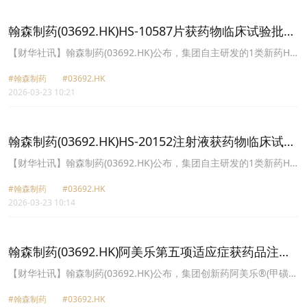
元，同比增长约24.3%，占收入比例约22.3%。年内，集团正在进行
的创新药临床试验超过70项，分属超过40个候选创新药。
翰森制药(03692.HK)HS-10587片获药物临床试验批准
通知书
​【财华社讯】翰森制药(03692.HK)公布，集团自主研发的1类新药HS-
10587片获中国国家药品监督管理局(NMPA)签发的药物临床试验批准
#翰森制药
#03692.HK
通知书，拟开展用于MTAP缺失的晚期实体瘤的临床试验。
2026-03-23 10:21
翰森制药(03692.HK)HS-20152注射液获药物临床试验
批准通知书
​【财华社讯】翰森制药(03692.HK)公布，集团自主研发的1类新药HS-
20152注射液获中国国家药品监督管理局(NMPA)签发的药物临床试验
#翰森制药
#03692.HK
批准通知书，拟开展用于阵发性睡眠性血红蛋白尿症的临床试验。
2026-03-23 10:14
翰森制药(03692.HK)阿美乐第五项适应症获药品注册
证书
【财华社讯】翰森制药(03692.HK)公布，集团创新药阿美乐®(甲磺酸
阿美替尼片)获中国国家药品监督管理局(“NMPA”)签发的药品注册证
#翰森制药
#03692.HK
书，批准增加“阿美乐®联合培美曲塞和铂类化疗药物适用于具有表皮