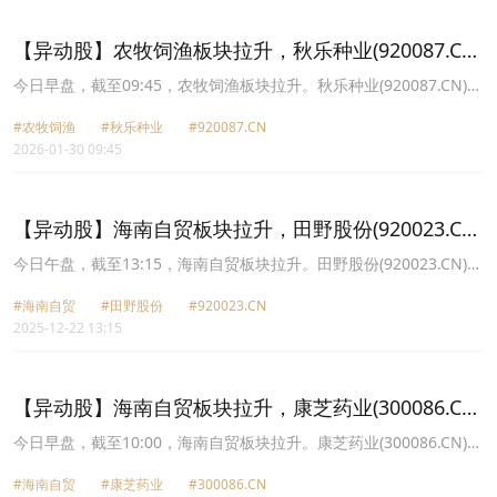
9.96%报8.83元，康农种业(920403.CN)涨8.51%报29.45元。
【异动股】农牧饲渔板块拉升，秋乐种业(920087.CN)
涨22.12%
今日早盘，截至09:45，农牧饲渔板块拉升。秋乐种业(920087.CN)涨
22.12%报23.3元，神农种业(300189.CN)涨16.69%报8.95元，康农
#农牧饲渔
#秋乐种业
#920087.CN
种业(920403.CN)涨15.88%报31.45元，农发种业(600313.CN)涨
2026-01-30 09:45
9.96%报8.83元，敦煌种业(600354.CN)涨8.61%报7.82元，荃银高
科(300087.CN)涨8.31%报10.82元，晓鸣股份(300967.CN)涨7.90%
报23.76元，登海种业(002041.CN)涨6.63%报10.94元。
【异动股】海南自贸板块拉升，田野股份(920023.CN)
涨29.89%
今日午盘，截至13:15，海南自贸板块拉升。田野股份(920023.CN)涨
29.89%报5.91元，神农种业(300189.CN)涨20.03%报7.13元，康芝
#海南自贸
#田野股份
#920023.CN
药业(300086.CN)涨19.96%报13.22元，科达自控(920932.CN)涨
2025-12-22 13:15
15.17%报24.37元，金盘科技(688676.CN)涨11.61%报92.84元，洲
际油气(600759.CN)涨10.15%报2.93元，安通控股(600179.CN)涨
10.10%报4.47元，海南瑞泽(002596.CN)涨10.09%报5.89元。
【异动股】海南自贸板块拉升，康芝药业(300086.CN)
涨19.96%
今日早盘，截至10:00，海南自贸板块拉升。康芝药业(300086.CN)涨
19.96%报13.22元，神农种业(300189.CN)涨12.63%报6.69元，安通
#海南自贸
#康芝药业
#300086.CN
控股(600179.CN)涨10.10%报4.47元，海南瑞泽(002596.CN)涨