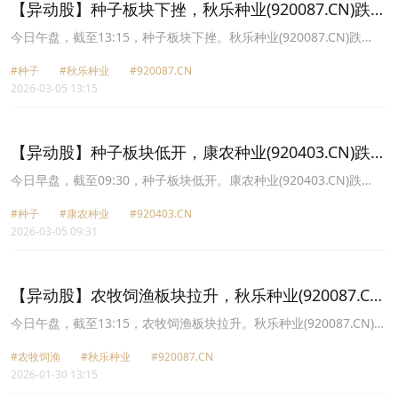
【异动股】种子板块下挫，秋乐种业(920087.CN)跌
14.59%
今日午盘，截至13:15，种子板块下挫。秋乐种业(920087.CN)跌
14.59%报18.91元，神农种业(300189.CN)跌12.31%报8.19元，康农
#种子
#秋乐种业
#920087.CN
种业(920403.CN)跌12.27%报24.46元，登海种业(002041.CN)跌
2026-03-05 13:15
9.50%报11.14元，荃银高科(300087.CN)跌9.48%报9.07元，敦煌种
业(600354.CN)跌9.15%报6.95元，农发种业(600313.CN)跌7.79%报
8.52元，隆平高科(000998.CN)跌7.16%报10.25元。
【异动股】种子板块低开，康农种业(920403.CN)跌
10.33%
今日早盘，截至09:30，种子板块低开。康农种业(920403.CN)跌
10.33%报25.0元，秋乐种业(920087.CN)跌10.03%报19.92元，神农
#种子
#康农种业
#920403.CN
种业(300189.CN)跌7.49%报8.64元，荃银高科(300087.CN)跌7.09%
2026-03-05 09:31
报9.31元，敦煌种业(600354.CN)跌6.14%报7.18元，登海种业
(002041.CN)跌5.04%报11.69元，隆平高科(000998.CN)跌4.26%报
10.57元，农发种业(600313.CN)跌3.90%报8.88元。
【异动股】农牧饲渔板块拉升，秋乐种业(920087.CN)
涨15.62%
今日午盘，截至13:15，农牧饲渔板块拉升。秋乐种业(920087.CN)涨
15.62%报22.06元，神农种业(300189.CN)涨12.91%报8.66元，万向
#农牧饲渔
#秋乐种业
#920087.CN
德农(600371.CN)涨10.05%报10.29元，登海种业(002041.CN)涨
2026-01-30 13:15
10.04%报11.29元，中水渔业(000798.CN)涨10.00%报11.55元，敦
煌种业(600354.CN)涨10.00%报7.92元，农发种业(600313.CN)涨