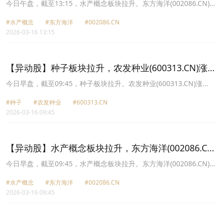
涨10.13%
今日午盘，截至13:15，水产概念板块拉升。东方海洋(002086.CN)涨
10.13%报2.5元，中水渔业(000798.CN)涨8.48%报11.64元，神农种
#水产概念
#东方海洋
#002086.CN
业(300189.CN)涨5.69%报8.73元，蔚蓝生物(603739.CN)涨5.36%报
2026-03-16 13:15
16.9元，好当家(600467.CN)涨5.26%报2.8元，獐子岛(002069.CN)
涨5.25%报4.01元，开创国际(600097.CN)涨4.24%报12.3元，百洋
股份(002696.CN)涨2.79%报7.74元。
【异动股】种子板块拉升，农发种业(600313.CN)涨
10.06%
今日早盘，截至09:45，种子板块拉升。农发种业(600313.CN)涨
10.06%报9.08元，秋乐种业(920087.CN)涨7.76%报19.43元，登海
#种子
#农发种业
#600313.CN
种业(002041.CN)涨6.62%报12.08元，神农种业(300189.CN)涨
2026-03-16 09:45
6.42%报8.79元，敦煌种业(600354.CN)涨5.41%报7.8元，康农种业
(920403.CN)涨5.24%报25.9元，万向德农(600371.CN)涨4.65%报
9.9元，隆平高科(000998.CN)涨3.77%报11.0元。
【异动股】水产概念板块拉升，东方海洋(002086.CN)
涨10.13%
今日早盘，截至09:45，水产概念板块拉升。东方海洋(002086.CN)涨
10.13%报2.5元，中水渔业(000798.CN)涨9.97%报11.8元，獐子岛
#水产概念
#东方海洋
#002086.CN
(002069.CN)涨8.14%报4.12元，神农种业(300189.CN)涨6.42%报
2026-03-16 09:45
8.79元，开创国际(600097.CN)涨5.34%报12.43元，好当家
(600467.CN)涨4.51%报2.78元，百洋股份(002696.CN)涨3.72%报
7.81元，大湖股份(600257.CN)涨3.63%报6.85元。