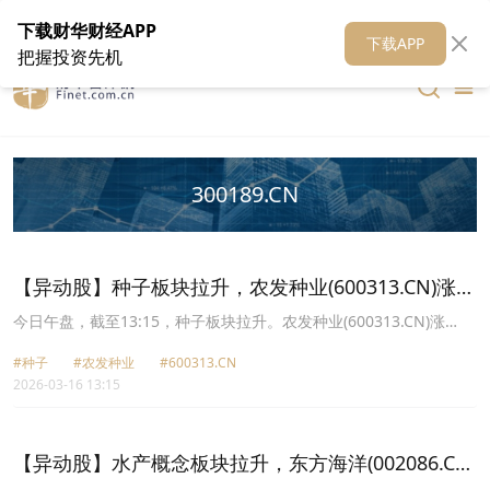
在线客服
关于我们
财华证券
公关
财华媒体矩阵
财华智库
下载财华财经APP
下载APP
把握投资先机
300189.CN
【异动股】种子板块拉升，农发种业(600313.CN)涨
10.06%
今日午盘，截至13:15，种子板块拉升。农发种业(600313.CN)涨
10.06%报9.08元，康农种业(920403.CN)涨8.17%报26.62元，敦煌
#种子
#农发种业
#600313.CN
种业(600354.CN)涨7.84%报7.98元，登海种业(002041.CN)涨6.97%
2026-03-16 13:15
报12.12元，秋乐种业(920087.CN)涨6.43%报19.19元，神农种业
(300189.CN)涨5.69%报8.73元，万向德农(600371.CN)涨4.65%报
9.9元，荃银高科(300087.CN)涨3.10%报9.32元。
【异动股】水产概念板块拉升，东方海洋(002086.CN)