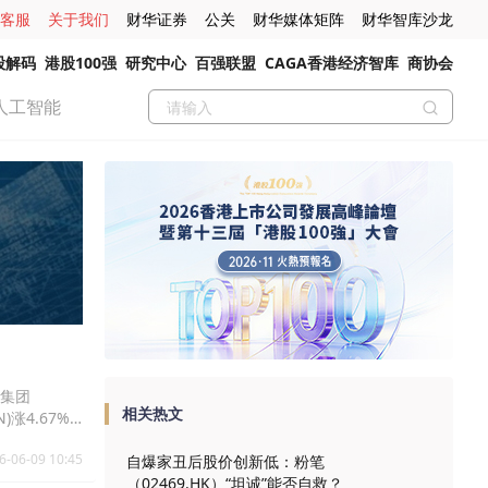
客服
关于我们
财华证券
公关
财华媒体矩阵
财华智库沙龙
股解码
港股100强
研究中心
百强联盟
CAGA香港经济智库
商协会
人工智能
泉集团
相关热文
N)涨4.67%
6-06-09 10:45
自爆家丑后股价创新低：粉笔
（02469.HK）“坦诚”能否自救？