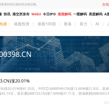
在线
国香港特别行政区的法律法规。
频
快讯
港交所发布
Web3
今日IPO
港股解码
一图解码
美股解码
A
热搜：
港股投资
|
港股100强
|
香港
|
算力
|
AI
|
00398.CN
N)涨20.01%
20.01%报41.33元，中巨芯U(688549.CN)涨13.60%报21.8元，圣
%报42.73元，壹石通(688733.CN)涨7.50%报37.71元，联瑞新材(688300.C
8167.CN)涨4.37%报432.63元。
202