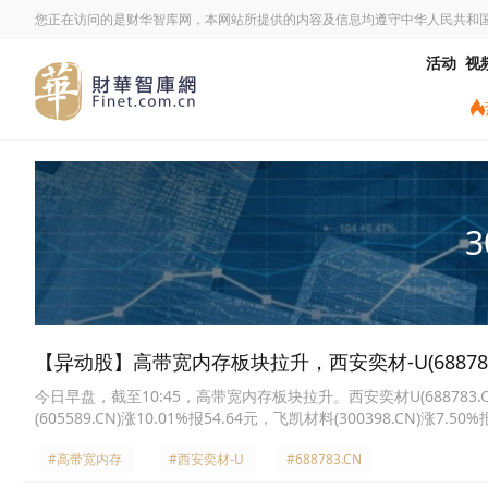
您正在访问的是财华智库网，本网站所提供的内容及信息均遵守中华人民共和
活动
视
3
【异动股】高带宽内存板块拉升，西安奕材-U(688783.C
今日早盘，截至10:45，高带宽内存板块拉升。西安奕材U(688783.CN)涨
(605589.CN)涨10.01%报54.64元，飞凯材料(300398.CN)涨7.50
报166.4元，华特气体(688268.CN)涨4.53%报191.31元，炬光科技(68
#高带宽内存
#西安奕材-U
#688783.CN