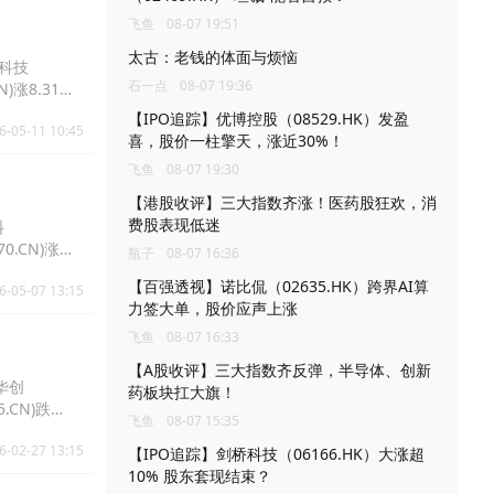
飞鱼
08-07 19:51
太古：老钱的体面与烦恼
光科技
石一点
08-07 19:36
N)涨8.31%
【IPO追踪】优博控股（08529.HK）发盈
6-05-11 10:45
喜，股价一柱擎天，涨近30%！
飞鱼
08-07 19:30
【港股收评】三大指数齐涨！医药股狂欢，消
费股表现低迷
料
0.CN)涨
瓶子
08-07 16:36
【百强透视】诺比侃（02635.HK）跨界AI算
6-05-07 13:15
力签大单，股价应声上涨
飞鱼
08-07 16:33
【A股收评】三大指数齐反弹，半导体、创新
方华创
药板块扛大旗！
5.CN)跌
飞鱼
08-07 15:35
6-02-27 13:15
【IPO追踪】剑桥科技（06166.HK）大涨超
10% 股东套现结束？