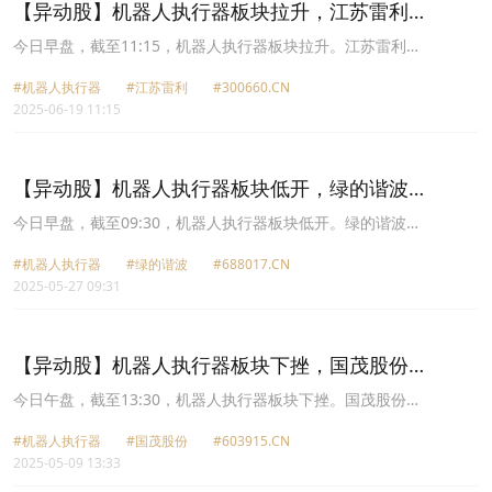
21.65元。
【异动股】机器人执行器板块拉升，江苏雷利
(300660.CN)涨12.09%
今日早盘，截至11:15，机器人执行器板块拉升。江苏雷利
(300660.CN)涨12.09%报40.32元，三花智控(002050.CN)涨3.81%报
#机器人执行器
#江苏雷利
#300660.CN
26.45元，汉宇集团(300403.CN)涨3.29%报14.75元，步科股份
2025-06-19 11:15
(688160.CN)涨2.96%报84.2元，拓普集团(601689.CN)涨2.85%报
47.63元，中大力德(002896.CN)涨2.39%报73.7元，昊志机电
(300503.CN)涨2.13%报21.55元，XD绿的谐(688017.CN)涨1.97%报
123.79元。
【异动股】机器人执行器板块低开，绿的谐波
(688017.CN)跌7.59%
今日早盘，截至09:30，机器人执行器板块低开。绿的谐波
(688017.CN)跌7.59%报119.02元，江苏雷利(300660.CN)跌6.85%报
#机器人执行器
#绿的谐波
#688017.CN
53.03元，万里扬(002434.CN)跌3.73%报7.49元，三花智控
2025-05-27 09:31
(002050.CN)跌1.88%报26.04元，日发精机(002520.CN)跌1.60%报
6.75元，秦川机床(000837.CN)跌1.36%报12.31元，汉宇集团
(300403.CN)跌1.09%报15.4元，昊志机电(300503.CN)跌1.04%报
21.8元。
【异动股】机器人执行器板块下挫，国茂股份
(603915.CN)跌6.86%
今日午盘，截至13:30，机器人执行器板块下挫。国茂股份
(603915.CN)跌6.86%报16.28元，中大力德(002896.CN)跌4.11%报
#机器人执行器
#国茂股份
#603915.CN
88.6元，丰立智能(301368.CN)跌3.98%报69.23元，江南奕帆
2025-05-09 13:33
(301023.CN)跌3.94%报63.44元，汉宇集团(300403.CN)跌3.92%报
17.14元，五洲新春(603667.CN)跌3.74%报36.82元，步科股份