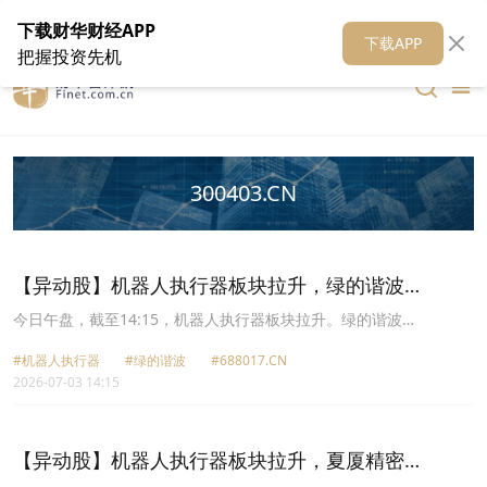
在线客服
关于我们
财华证券
公关
财华媒体矩阵
财华智库
下载财华财经APP
下载APP
把握投资先机
300403.CN
【异动股】机器人执行器板块拉升，绿的谐波
(688017.CN)涨17.66%
今日午盘，截至14:15，机器人执行器板块拉升。绿的谐波
(688017.CN)涨17.66%报486.0元，汉宇集团(300403.CN)涨17.24%
#机器人执行器
#绿的谐波
#688017.CN
报11.63元，昊志机电(300503.CN)涨15.37%报109.46元，丰立智能
2026-07-03 14:15
(301368.CN)涨14.61%报50.21元，江苏雷利(300660.CN)涨13.40%
报33.01元，恒而达(300946.CN)涨11.45%报46.25元，万里扬
(002434.CN)涨10.07%报6.67元，国茂股份(603915.CN)涨10.02%报
16.03元。
【异动股】机器人执行器板块拉升，夏厦精密