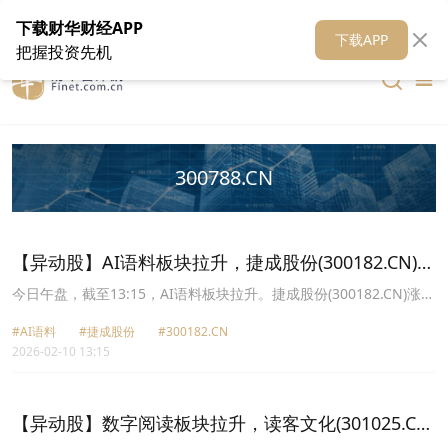
在线客服
关于我们
财华证券
公关
财华媒体矩阵
财华智库
下载财华财经APP
下载APP
把握投资先机
300788.CN
【异动股】AI语料板块拉升，捷成股份(300182.CN)涨
20.03%
今日午盘，截至13:15，AI语料板块拉升。捷成股份(300182.CN)涨
20.03%报8.45元，读客文化(301025.CN)涨20.03%报13.9元，中文
#AI语料
#捷成股份
#300182.CN
在线(300364.CN)涨20.01%报42.34元，荣信文化(301231.CN)涨
2026-02-10 13:15
20.00%报50.69元，华策影视(300133.CN)涨16.35%报11.1元，果麦
文化(301052.CN)涨10.99%报45.36元，中信出版(300788.CN)涨
10.33%报34.51元，国安股份(000839.CN)涨10.10%报3.27元。
【异动股】数字阅读板块拉升，读客文化(301025.CN)