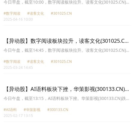
涨12.89%
今日早盘，截至10:00，数字阅读板块拉升。读客文化(301025.CN)涨
12.89%报11.65元，南方传媒(601900.CN)涨3.88%报16.33元，中信
#数字阅读
#读客文化
#301025.CN
出版(300788.CN)涨3.36%报30.15元，中文在线(300364.CN)涨
2025-04-16 10:00
3.03%报21.06元，掌阅科技(603533.CN)涨2.70%报18.24元，新华
文轩(601811.CN)涨1.94%报15.76元，中原传媒(000719.CN)涨
1.85%报12.09元，凤凰传媒(601928.CN)涨1.25%报12.14元。
【异动股】数字阅读板块拉升，读客文化(301025.CN)
涨19.96%
今日午盘，截至14:45，数字阅读板块拉升。读客文化(301025.CN)涨
19.96%报10.94元，掌阅科技(603533.CN)涨6.38%报20.68元，中信
#数字阅读
#读客文化
#301025.CN
出版(300788.CN)涨5.49%报34.02元，南方传媒(601900.CN)涨
2025-03-24 14:45
3.11%报15.58元，新华文轩(601811.CN)涨2.82%报14.6元，中文在
线(300364.CN)涨2.27%报24.83元，新经典(603096.CN)涨1.15%报
19.3元，中原传媒(000719.CN)涨1.01%报11.0元。
【异动股】AI语料板块下挫，华策影视(300133.CN)跌
10.12%
今日午盘，截至13:15，AI语料板块下挫。华策影视(300133.CN)跌
10.12%报8.88元，果麦文化(301052.CN)跌5.93%报32.07元，中信
#AI语料
#华策影视
#300133.CN
出版(300788.CN)跌5.82%报35.9元，视觉中国(000681.CN)跌4.83%
2025-02-17 13:15
报26.19元，上海电影(601595.CN)跌4.52%报26.19元，福石控股
(300071.CN)跌3.62%报7.18元，天娱数科(002354.CN)跌3.45%报
8.11元，捷成股份(300182.CN)跌2.83%报6.87元。