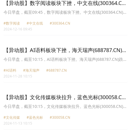
【异动股】数字阅读板块下挫，中文在线(300364.CN)
跌6.83%
今日早盘，截至09:45，数字阅读板块下挫。中文在线(300364.CN)跌
6.83%报28.91元，掌阅科技(603533.CN)跌5.75%报27.85元，冠捷
#数字阅读
#中文在线
#300364.CN
科技(000727.CN)跌3.88%报3.47元，中信出版(300788.CN)跌3.58%
2024-12-16 09:45
报35.0元，南方传媒(601900.CN)跌3.53%报15.29元，天音控股
(000829.CN)跌3.34%报13.32元，平治信息(300571.CN)跌2.83%报
27.79元，汉王科技(002362.CN)跌2.71%报26.9元。
【异动股】AI语料板块下挫，海天瑞声(688787.CN)跌
5.37%
今日早盘，截至10:15，AI语料板块下挫。海天瑞声(688787.CN)跌
5.37%报81.08元，中信出版(300788.CN)跌4.59%报34.92元，上海
#AI语料
#海天瑞声
#688787.CN
电影(601595.CN)跌4.48%报29.21元，天娱数科(002354.CN)跌
2024-11-28 10:15
3.60%报4.82元，世纪天鸿(300654.CN)跌3.26%报11.87元，捷成股
份(300182.CN)跌2.92%报6.32元，华策影视(300133.CN)跌2.91%报
8.02元，掌阅科技(603533.CN)跌2.79%报22.63元。
【异动股】文化传媒板块拉升，蓝色光标(300058.CN)
涨10.69%
今日早盘，截至10:15，文化传媒板块拉升。蓝色光标(300058.CN)涨
10.69%报10.56元，中国出版(601949.CN)涨10.07%报8.09元，天威
#文化传媒
#蓝色光标
#300058.CN
视讯(002238.CN)涨10.03%报10.2元，天龙集团(300063.CN)涨
2024-11-13 10:15
7.02%报10.82元，中国科传(601858.CN)涨6.16%报27.05元，中信
出版(300788.CN)涨5.69%报33.81元，新华传媒(600825.CN)涨