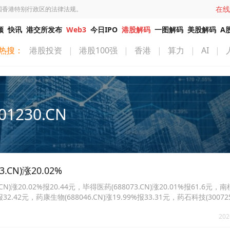
在线
国香港特别行政区的法律法规。
频
快讯
港交所发布
Web3
今日IPO
港股解码
一图解码
美股解码
A
热搜：
港股投资
|
港股100强
|
香港
|
算力
|
AI
|
01230.CN
N)涨20.02%
20.02%报20.44元，毕得医药(688073.CN)涨20.01%报61.6元，
%报32.42元，药康生物(688046.CN)涨19.99%报33.31元，药石科技(30072
西(688202.CN)涨16.25%报95.09元。
202