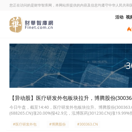
您正在访问的是财华智库网，本网站所提供的内容及信息均遵守中华人民共和
活动
视
3
【异动股】医疗研发外包板块拉升，博腾股份(300363.C
今日午盘，截至14:40，医疗研发外包板块拉升。博腾股份(300363.CN)涨
(688265.CN)涨20.00%报42.9元，泓博医药(301230.CN)涨19.99
18.30%报47.46元，皓元医药(688131.CN)涨17.33%报94.3元，美迪
#医疗研发外包
#博腾股份
#300363.CN