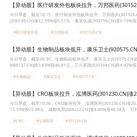
【异动股】医疗研发外包板块拉升，万邦医药(301520.C
今日早盘，截至10:15，医疗研发外包板块拉升。万邦医药(301520.CN)涨
(300149.CN)涨12.59%报9.57元，康龙化成(300759.CN)涨9.19%
报36.8元，药石科技(300725.CN)涨6.15%报35.57元，泰格医药(300
#医疗研发外包
#万邦医药
#301520.CN
【异动股】生物制品板块低开，康乐卫士(920575.CN)
今日早盘，截至09:30，生物制品板块低开。康乐卫士(920575.CN)跌11
(688137.CN)跌5.63%报46.81元，三元基因(920344.CN)跌4.92%
报110.0元，益诺思(688710.CN)跌3.71%报66.9元，川宁生物(30130
#生物制品
#康乐卫士
#920575.CN
【异动股】CRO板块拉升，泓博医药(301230.CN)涨20
今日早盘，截至10:00，CRO板块拉升。泓博医药(301230.CN)涨20.00
13.73%报72.48元，成都先导(688222.CN)涨9.68%报40.58元，万邦
药石科技(300725.CN)涨7.71%报49.03元，金凯生科(301509.CN)涨
#CRO
#泓博医药
#301230.CN