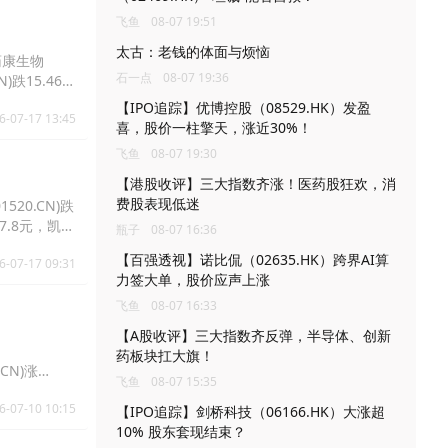
飞鱼
08-07 19:51
太古：老钱的体面与烦恼
，药康生物
石一点
08-07 19:36
N)跌15.46%
【IPO追踪】优博控股（08529.HK）发盈
6-07-17 13:45
喜，股价一柱擎天，涨近30%！
飞鱼
08-07 19:30
【港股收评】三大指数齐涨！医药股狂欢，消
费股表现低迷
520.CN)跌
%报7.8元，凯莱
瓶子
08-07 16:36
【百强透视】诺比侃（02635.HK）跨界AI算
6-07-17 09:31
力签大单，股价应声上涨
飞鱼
08-07 16:33
【A股收评】三大指数齐反弹，半导体、创新
药板块扛大旗！
.CN)涨
飞鱼
08-07 15:35
6-07-10 10:15
【IPO追踪】剑桥科技（06166.HK）大涨超
10% 股东套现结束？