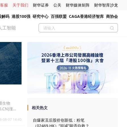
客服
关于我们
财华证券
公关
财华媒体矩阵
财华智库沙龙
股解码
港股100强
研究中心
百强联盟
CAGA香港经济智库
商协会
人工智能
南模生物
相关热文
5.CN)涨
6-08-07 14:40
自爆家丑后股价创新低：粉笔
（02469.HK）“坦诚”能否自救？