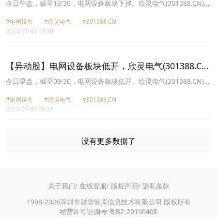
跌20.01%
今日午盘，截至13:30，电网设备板块下挫。欣灵电气(301388.CN)跌
20.01%报27.19元，三友联众(300932.CN)跌13.32%报9.89元，美硕
#电网设备
#欣灵电气
#301388.CN
科技(301295.CN)跌10.65%报19.72元，三晖电气(002857.CN)跌
2024-07-03 13:30
10.01%报15.02元，洛凯股份(603829.CN)跌7.27%报13.27元，新特
电气(301120.CN)跌7.20%报10.06元，北京科锐(002350.CN)跌
7.06%报5.53元，众智科技(301361.CN)跌6.77%报26.59元。
【异动股】电网设备板块低开，欣灵电气(301388.CN)
跌13.24%
今日早盘，截至09:30，电网设备板块低开。欣灵电气(301388.CN)跌
13.24%报29.49元，三友联众(300932.CN)跌8.06%报10.49元，洛凯
#电网设备
#欣灵电气
#301388.CN
股份(603829.CN)跌6.78%报13.34元，美硕科技(301295.CN)跌
2024-07-03 09:31
6.21%报20.7元，*ST天成(600112.CN)跌5.63%报0.67元，北京科锐
(002350.CN)跌4.20%报5.7元，中辰股份(300933.CN)跌3.82%报
6.29元，华菱线缆(001208.CN)跌3.68%报7.59元。
没有更多数据了
关于我们/
在线客服/
版权声明/
隐私条款
1998-2026深圳市财华智库信息技术有限公司 版权所有
经营许可证编号:粤B2-20190408