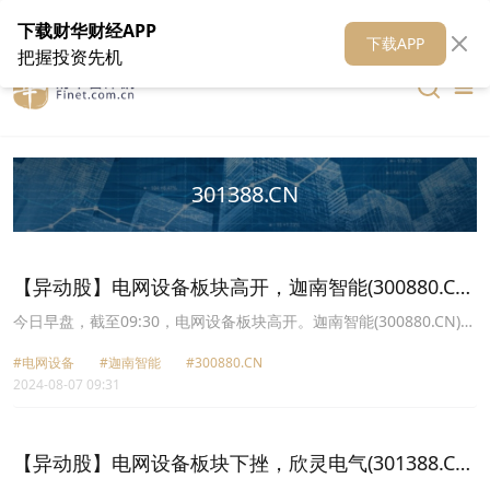
在线客服
关于我们
财华证券
公关
财华媒体矩阵
财华智库
下载财华财经APP
下载APP
把握投资先机
301388.CN
【异动股】电网设备板块高开，迦南智能(300880.CN)
涨15.82%
今日早盘，截至09:30，电网设备板块高开。迦南智能(300880.CN)涨
15.82%报18.52元，三晖电气(002857.CN)涨9.99%报11.56元，长城
#电网设备
#迦南智能
#300880.CN
电工(600192.CN)涨9.93%报4.98元，亿能电力(837046.CN)涨9.76%
2024-08-07 09:31
报8.77元，众智科技(301361.CN)涨9.25%报25.76元，通光线缆
(300265.CN)涨7.79%报7.06元，积成电子(002339.CN)涨7.32%报
5.72元，欣灵电气(301388.CN)涨6.77%报20.51元。
【异动股】电网设备板块下挫，欣灵电气(301388.CN)