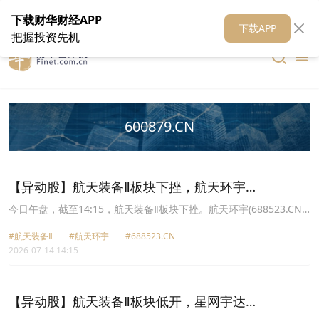
在线客服
关于我们
财华证券
公关
财华媒体矩阵
财华智库
下载财华财经APP
下载APP
把握投资先机
600879.CN
【异动股】航天装备Ⅱ板块下挫，航天环宇
(688523.CN)跌15.1%
今日午盘，截至14:15，航天装备Ⅱ板块下挫。航天环宇(688523.CN)
跌15.10%报49.44元，航天电子(600879.CN)跌10.02%报19.22元，
#航天装备Ⅱ
#航天环宇
#688523.CN
中国卫星(600118.CN)跌10.00%报82.13元，星网宇达(002829.CN)跌
2026-07-14 14:15
10.00%报18.44元，中国卫通(601698.CN)跌8.75%报28.8元，电科
蓝天(688818.CN)跌7.49%报62.87元，中天火箭(003009.CN)跌
6.64%报56.81元，新余国科(300722.CN)跌3.96%报20.38元。
【异动股】航天装备Ⅱ板块低开，星网宇达