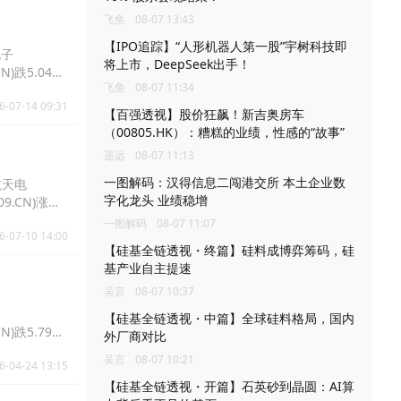
飞鱼
08-07 13:43
【IPO追踪】“人形机器人第一股”宇树科技即
电子
将上市，DeepSeek出手！
N)跌5.04%
飞鱼
08-07 11:34
6-07-14 09:31
【百强透视】股价狂飙！新吉奥房车
（00805.HK）：糟糕的业绩，性感的“故事”
遥远
08-07 11:13
一图解码：汉得信息二闯港交所 本土企业数
航天电
字化龙头 业绩稳增
9.CN)涨
一图解码
08-07 11:07
6-07-10 14:00
【硅基全链透视・终篇】硅料成博弈筹码，硅
基产业自主提速
吴言
08-07 10:37
【硅基全链透视・中篇】全球硅料格局，国内
N)跌5.79%
外厂商对比
吴言
08-07 10:21
6-04-24 13:15
【硅基全链透视・开篇】石英砂到晶圆：AI算