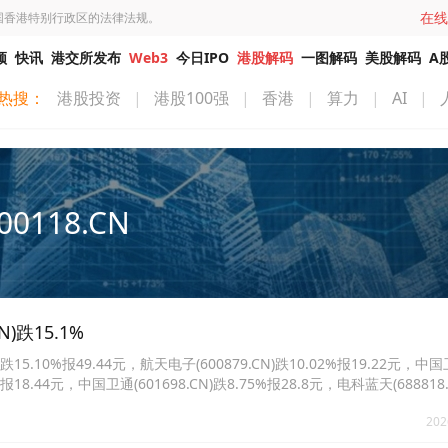
在线
国香港特别行政区的法律法规。
频
快讯
港交所发布
Web3
今日IPO
港股解码
一图解码
美股解码
A
热搜：
港股投资
|
港股100强
|
香港
|
算力
|
AI
|
00118.CN
)跌15.1%
5.10%报49.44元，航天电子(600879.CN)跌10.02%报19.22元，中
0%报18.44元，中国卫通(601698.CN)跌8.75%报28.8元，电科蓝天(688818
科(300722.CN)跌3.96%报20.38元。
202