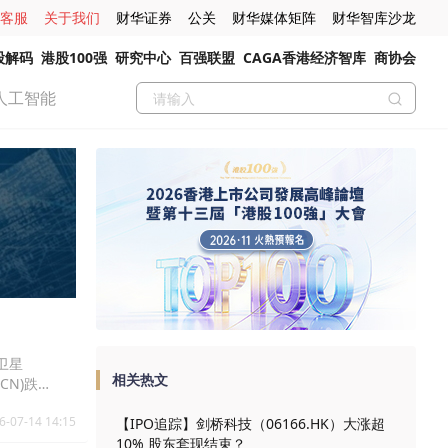
客服
关于我们
财华证券
公关
财华媒体矩阵
财华智库沙龙
股解码
港股100强
研究中心
百强联盟
CAGA香港经济智库
商协会
人工智能
国卫星
相关热文
.CN)跌
6-07-14 14:15
【IPO追踪】剑桥科技（06166.HK）大涨超
10% 股东套现结束？