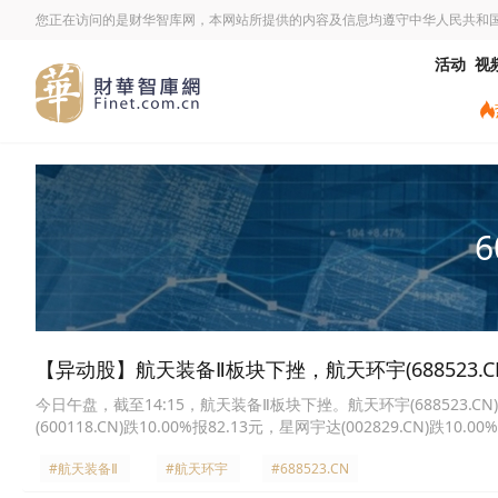
您正在访问的是财华智库网，本网站所提供的内容及信息均遵守中华人民共和
活动
视
6
【异动股】航天装备Ⅱ板块下挫，航天环宇(688523.CN
今日午盘，截至14:15，航天装备Ⅱ板块下挫。航天环宇(688523.CN)跌1
(600118.CN)跌10.00%报82.13元，星网宇达(002829.CN)跌10.0
7.49%报62.87元，中天火箭(003009.CN)跌6.64%报56.81元，新余国
#航天装备Ⅱ
#航天环宇
#688523.CN