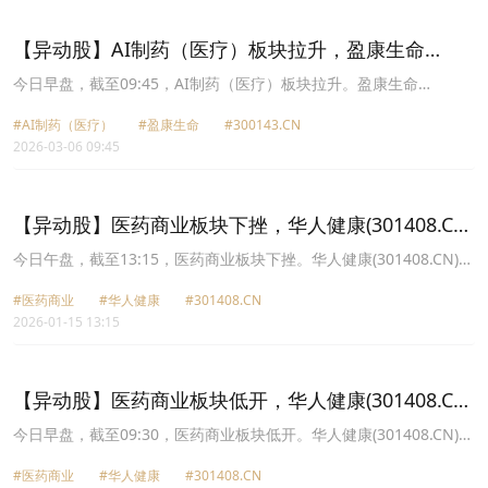
27.23元，国新健康(000503.CN)跌3.12%报7.76元。
【异动股】AI制药（医疗）板块拉升，盈康生命
(300143.CN)涨15.36%
今日早盘，截至09:45，AI制药（医疗）板块拉升。盈康生命
(300143.CN)涨15.36%报12.47元，国际医学(000516.CN)涨10.11%
#AI制药（医疗）
#盈康生命
#300143.CN
报5.01元，塞力医疗(603716.CN)涨10.01%报23.18元，新里程
2026-03-06 09:45
(002219.CN)涨5.88%报2.52元，光正眼科(002524.CN)涨5.47%报
4.82元，创新医疗(002173.CN)涨5.23%报30.77元，伟思医疗
(688580.CN)涨4.94%报57.81元，贝瑞基因(000710.CN)涨4.77%报
12.09元。
【异动股】医药商业板块下挫，华人健康(301408.CN)
跌19.99%
今日午盘，截至13:15，医药商业板块下挫。华人健康(301408.CN)跌
19.99%报23.81元，漱玉平民(301017.CN)跌13.61%报18.53元，药
#医药商业
#华人健康
#301408.CN
易购(300937.CN)跌12.64%报37.04元，鹭燕医药(002788.CN)跌
2026-01-15 13:15
10.00%报21.87元，合富中国(603122.CN)跌9.76%报18.5元，瑞康
医药(002589.CN)跌9.41%报3.56元，塞力医疗(603716.CN)跌5.59%
报26.36元，海王生物(000078.CN)跌4.68%报4.28元。
【异动股】医药商业板块低开，华人健康(301408.CN)
跌11.76%
今日早盘，截至09:30，医药商业板块低开。华人健康(301408.CN)跌
11.76%报26.26元，漱玉平民(301017.CN)跌8.90%报19.54元，鹭燕
#医药商业
#华人健康
#301408.CN
医药(002788.CN)跌8.44%报22.25元，药易购(300937.CN)跌6.44%