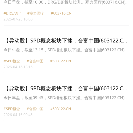
(603716.CN)涨9.97%
今日早盘，截至10:00，DRG/DIP板块拉升。塞力医疗(603716.CN)涨
9.97%报16.43元，ST荣科(300290.CN)涨9.09%报4.44元，国新健康
#DRG/DIP
#塞力医疗
#603716.CN
(000503.CN)涨4.14%报6.79元，太极股份(002368.CN)涨3.14%报
2026-07-28 10:00
13.79元，创业慧康(300451.CN)涨2.72%报3.4元，久远银海
(002777.CN)涨2.46%报12.48元，数字认证(300579.CN)涨2.33%报
21.04元，卫宁健康(300253.CN)涨2.21%报6.93元。
【异动股】SPD概念板块下挫，合富中国(603122.CN)
跌6.09%
今日午盘，截至13:15，SPD概念板块下挫。合富中国(603122.CN)跌
6.09%报16.82元，重药控股(000950.CN)跌4.72%报6.05元，塞力医
#SPD概念
#合富中国
#603122.CN
疗(603716.CN)跌4.07%报23.12元，建发致新(301584.CN)跌3.86%
2026-04-16 13:15
报27.91元，华人健康(301408.CN)跌2.45%报20.27元，英特集团
(000411.CN)跌2.04%报11.05元，开开实业(600272.CN)跌1.82%报
12.38元，国科恒泰(301370.CN)跌1.69%报10.5元。
【异动股】SPD概念板块下挫，合富中国(603122.CN)
跌6.14%
今日早盘，截至09:45，SPD概念板块下挫。合富中国(603122.CN)跌
6.14%报16.81元，重药控股(000950.CN)跌4.25%报6.08元，塞力医
#SPD概念
#合富中国
#603122.CN
疗(603716.CN)跌4.02%报23.13元，建发致新(301584.CN)跌3.20%
2026-04-16 09:45
报28.1元，华人健康(301408.CN)跌2.55%报20.25元，国科恒泰
(301370.CN)跌2.06%报10.46元，英特集团(000411.CN)跌1.86%报
11.07元，开开实业(600272.CN)跌1.82%报12.38元。