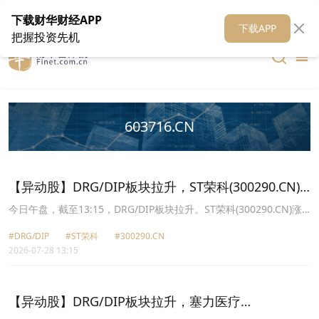
在线客服
关于我们
财华证券
公关
财华媒体矩阵
财华智库
下载财华财经APP
下载APP
把握投资先机
603716.CN
【异动股】DRG/DIP板块拉升，ST荣科(300290.CN)
涨19.9%
今日午盘，截至13:15，DRG/DIP板块拉升。ST荣科(300290.CN)涨
19.90%报4.88元，国新健康(000503.CN)涨9.97%报7.17元，塞力医
#DRG/DIP
#ST荣科
#300290.CN
疗(603716.CN)涨9.97%报16.43元，数字认证(300579.CN)涨4.33%
2026-07-28 13:15
报21.45元，太极股份(002368.CN)涨2.92%报13.76元，久远银海
(002777.CN)涨2.87%报12.53元，华平股份(300074.CN)涨2.69%报
3.44元，万达信息(300168.CN)涨2.13%报4.8元。
【异动股】DRG/DIP板块拉升，塞力医疗