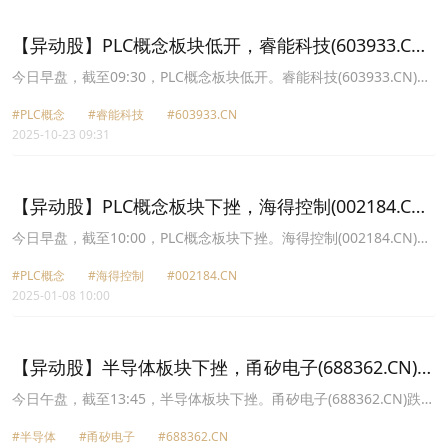
9.04元，信捷电气(603416.CN)跌0.06%报53.87元。
【异动股】PLC概念板块低开，睿能科技(603933.CN)
跌7.98%
今日早盘，截至09:30，PLC概念板块低开。睿能科技(603933.CN)跌
7.98%报21.56元，伟创电气(688698.CN)跌4.38%报76.68元，海得
#PLC概念
#睿能科技
#603933.CN
控制(002184.CN)跌2.41%报15.81元，英杰电气(300820.CN)跌
2025-10-23 09:31
2.13%报51.08元，汇川技术(300124.CN)跌1.43%报78.12元，信捷
电气(603416.CN)跌1.06%报54.23元，英威腾(002334.CN)跌1.01%
报8.84元，中控技术(688777.CN)跌0.32%报52.38元。
【异动股】PLC概念板块下挫，海得控制(002184.CN)
跌7.01%
今日早盘，截至10:00，PLC概念板块下挫。海得控制(002184.CN)跌
7.01%报15.91元，英杰电气(300820.CN)跌3.65%报49.85元，中控
#PLC概念
#海得控制
#002184.CN
技术(688777.CN)跌2.73%报45.67元，英威腾(002334.CN)跌2.70%
2025-01-08 10:00
报7.22元，信捷电气(603416.CN)跌2.13%报38.51元，宝信软件
(600845.CN)跌1.95%报27.22元，伟创电气(688698.CN)跌1.93%报
42.62元，睿能科技(603933.CN)跌1.47%报14.7元。
【异动股】半导体板块下挫，甬矽电子(688362.CN)跌
6.72%
今日午盘，截至13:45，半导体板块下挫。甬矽电子(688362.CN)跌
6.72%报29.03元，中科蓝讯(688332.CN)跌5.95%报112.58元，敏芯
#半导体
#甬矽电子
#688362.CN
股份(688286.CN)跌5.94%报54.18元，恒玄科技(688608.CN)跌