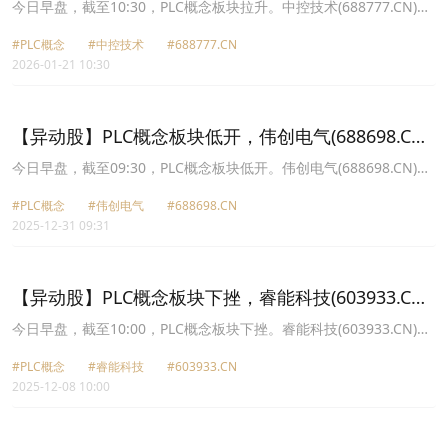
涨9.78%
今日早盘，截至10:30，PLC概念板块拉升。中控技术(688777.CN)涨
9.78%报69.95元，信捷电气(603416.CN)涨6.93%报66.48元，伟创
#PLC概念
#中控技术
#688777.CN
电气(688698.CN)涨5.04%报104.88元，英杰电气(300820.CN)涨
2026-01-21 10:30
3.72%报60.15元，汇川技术(300124.CN)涨2.31%报81.21元，雷赛
智能(002979.CN)涨1.04%报44.7元，睿能科技(603933.CN)涨1.04%
报24.22元，宝信软件(600845.CN)涨0.47%报23.54元。
【异动股】PLC概念板块低开，伟创电气(688698.CN)
跌5.01%
今日早盘，截至09:30，PLC概念板块低开。伟创电气(688698.CN)跌
5.01%报98.36元，睿能科技(603933.CN)跌2.27%报26.26元，雷赛
#PLC概念
#伟创电气
#688698.CN
智能(002979.CN)跌2.14%报42.11元，海得控制(002184.CN)跌
2025-12-31 09:31
1.06%报13.06元，信捷电气(603416.CN)跌0.73%报55.5元，汇川技
术(300124.CN)跌0.61%报76.01元，英威腾(002334.CN)跌0.11%报
9.11元。
【异动股】PLC概念板块下挫，睿能科技(603933.CN)
跌8.65%
今日早盘，截至10:00，PLC概念板块下挫。睿能科技(603933.CN)跌
8.65%报27.05元，伟创电气(688698.CN)跌4.93%报83.9元，雷赛智
#PLC概念
#睿能科技
#603933.CN
能(002979.CN)跌0.58%报41.18元，汇川技术(300124.CN)跌0.37%
2025-12-08 10:00
报72.89元，英杰电气(300820.CN)跌0.23%报48.6元，海得控制
(002184.CN)跌0.15%报13.56元，英威腾(002334.CN)跌0.12%报
8.56元。