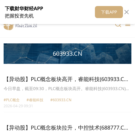
在线客服
关于我们
财华证券
公关
财华媒体矩阵
财华智库
下载财华财经APP
下载APP
把握投资先机
603933.CN
【异动股】PLC概念板块高开，睿能科技(603933.CN)
涨10.02%
今日早盘，截至09:30，PLC概念板块高开。睿能科技(603933.CN)涨
10.02%报23.27元，雷赛智能(002979.CN)涨2.03%报43.76元，汇川
#PLC概念
#睿能科技
#603933.CN
技术(300124.CN)涨2.02%报62.6元，英杰电气(300820.CN)涨1.70%
2026-04-29 09:31
报43.02元，伟创电气(688698.CN)涨0.30%报64.4元。
【异动股】PLC概念板块拉升，中控技术(688777.CN)