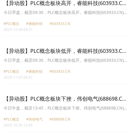
【异动股】PLC概念板块高开，睿能科技(603933.CN)
涨10.0%
今日早盘，截至09:30，PLC概念板块高开。睿能科技(603933.CN)涨
10.00%报28.71元，伟创电气(688698.CN)涨4.72%报87.18元，汇川
#PLC概念
#睿能科技
#603933.CN
技术(300124.CN)涨1.81%报71.54元，信捷电气(603416.CN)涨
2025-12-04 09:31
1.55%报52.51元，雷赛智能(002979.CN)涨1.53%报39.8元，海得控
制(002184.CN)涨0.91%报13.27元，英杰电气(300820.CN)涨0.79%
报49.84元，英威腾(002334.CN)涨0.60%报8.4元。
【异动股】PLC概念板块低开，睿能科技(603933.CN)
跌4.23%
今日早盘，截至09:30，PLC概念板块低开。睿能科技(603933.CN)跌
4.23%报21.71元，伟创电气(688698.CN)跌2.79%报80.0元，英杰电
#PLC概念
#睿能科技
#603933.CN
气(300820.CN)跌1.79%报55.39元，汇川技术(300124.CN)跌1.13%
2025-11-07 09:31
报73.66元，中控技术(688777.CN)跌0.95%报50.9元，海得控制
(002184.CN)跌0.67%报14.81元，英威腾(002334.CN)跌0.54%报
9.24元，宝信软件(600845.CN)跌0.48%报22.76元。
【异动股】PLC概念板块下挫，伟创电气(688698.CN)
跌5.87%
今日午盘，截至13:45，PLC概念板块下挫。伟创电气(688698.CN)跌
5.87%报88.79元，睿能科技(603933.CN)跌4.86%报21.32元，英杰
#PLC概念
#伟创电气
#688698.CN
电气(300820.CN)跌3.73%报53.1元，海得控制(002184.CN)跌3.34%
2025-10-30 13:45
报15.35元，中控技术(688777.CN)跌1.70%报52.65元，汇川技术
(300124.CN)跌1.53%报77.82元，英威腾(002334.CN)跌0.55%报