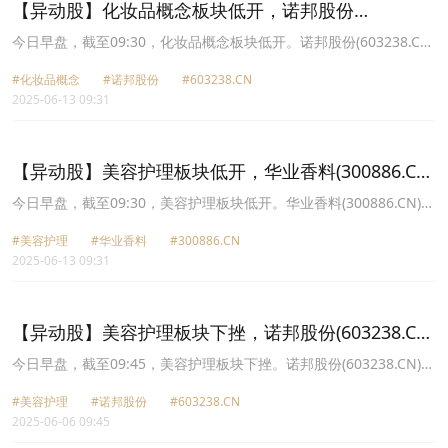
【异动股】化妆品概念板块低开，诺邦股份
(603238.CN)跌6.01%
今日早盘，截至09:30，化妆品概念板块低开。诺邦股份(603238.CN)
跌6.01%报18.62元，青松股份(300132.CN)跌4.32%报6.86元，水羊
#化妆品概念
#诺邦股份
#603238.CN
股份(300740.CN)跌4.24%报18.52元，拉芳家化(603630.CN)跌
2025-06-13 09:31
3.99%报24.54元，哈三联(002900.CN)跌3.71%报15.56元，丸美生
物(603983.CN)跌3.09%报45.16元，佳云科技(300242.CN)跌3.07%
报4.74元，中草香料(920016.CN)跌2.69%报29.97元。
【异动股】美容护理板块低开，华业香料(300886.CN)
跌10.15%
今日早盘，截至09:30，美容护理板块低开。华业香料(300886.CN)跌
10.15%报37.16元，可靠股份(301009.CN)跌6.40%报14.47元，诺邦
#美容护理
#华业香料
#300886.CN
股份(603238.CN)跌5.86%报18.65元，洁雅股份(301108.CN)跌
2025-06-13 09:31
5.10%报37.41元，水羊股份(300740.CN)跌4.24%报18.52元，青松
股份(300132.CN)跌4.04%报6.88元，拉芳家化(603630.CN)跌3.99%
报24.54元，丸美生物(603983.CN)跌3.00%报45.2元。
【异动股】美容护理板块下挫，诺邦股份(603238.CN)
跌7.57%
今日早盘，截至09:45，美容护理板块下挫。诺邦股份(603238.CN)跌
7.57%报16.97元，登康口腔(001328.CN)跌5.84%报47.08元，豪悦
#美容护理
#诺邦股份
#603238.CN
护理(605009.CN)跌4.51%报65.6元，丸美生物(603983.CN)跌4.25%
2025-06-06 09:45
报44.41元，润本股份(603193.CN)跌3.84%报36.54元，拉芳家化
(603630.CN)跌3.74%报22.89元，可靠股份(301009.CN)跌2.99%报