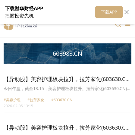
在线客服
关于我们
财华证券
公关
财华媒体矩阵
财华智库
下载财华财经APP
下载APP
把握投资先机
603983.CN
【异动股】美容护理板块拉升，拉芳家化(603630.CN)
涨10.01%
今日午盘，截至13:15，美容护理板块拉升。拉芳家化(603630.CN)涨
10.01%报21.33元，贝泰妮(300957.CN)涨5.98%报47.51元，登康口
#美容护理
#拉芳家化
#603630.CN
腔(001328.CN)涨5.97%报43.5元，珀莱雅(603605.CN)涨5.43%报
2026-02-05 13:15
75.54元，丸美生物(603983.CN)涨5.41%报33.14元，上海家化
(600315.CN)涨4.92%报22.17元，华熙生物(688363.CN)涨4.77%报
51.13元，爱美客(300896.CN)涨4.60%报155.15元。
【异动股】美容护理板块拉升，拉芳家化(603630.CN)