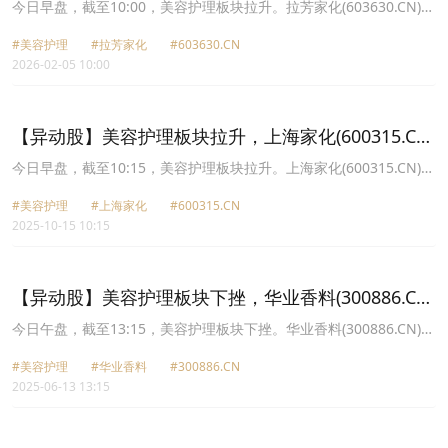
涨10.01%
今日早盘，截至10:00，美容护理板块拉升。拉芳家化(603630.CN)涨
10.01%报21.33元，贝泰妮(300957.CN)涨9.08%报48.9元，华熙生
#美容护理
#拉芳家化
#603630.CN
物(688363.CN)涨7.58%报52.5元，敷尔佳(301371.CN)涨7.50%报
2026-02-05 10:00
26.66元，爱美客(300896.CN)涨7.05%报158.77元，珀莱雅
(603605.CN)涨6.50%报76.31元，上海家化(600315.CN)涨6.44%报
22.49元，丸美生物(603983.CN)涨5.92%报33.3元。
【异动股】美容护理板块拉升，上海家化(600315.CN)
涨10.0%
今日早盘，截至10:15，美容护理板块拉升。上海家化(600315.CN)涨
10.00%报29.25元，水羊股份(300740.CN)涨8.10%报24.95元，科思
#美容护理
#上海家化
#600315.CN
股份(300856.CN)涨6.92%报14.06元，嘉亨家化(300955.CN)涨
2025-10-15 10:15
4.56%报29.57元，登康口腔(001328.CN)涨3.91%报39.6元，华业香
料(300886.CN)涨3.15%报29.5元，贝泰妮(300957.CN)涨2.86%报
46.37元，丸美生物(603983.CN)涨2.66%报38.6元。
【异动股】美容护理板块下挫，华业香料(300886.CN)
跌13.49%
今日午盘，截至13:15，美容护理板块下挫。华业香料(300886.CN)跌
13.49%报35.78元，水羊股份(300740.CN)跌11.22%报17.17元，洁
#美容护理
#华业香料
#300886.CN
雅股份(301108.CN)跌9.28%报35.76元，青松股份(300132.CN)跌
2025-06-13 13:15
8.65%报6.55元，可靠股份(301009.CN)跌8.54%报14.14元，丸美生
物(603983.CN)跌7.98%报42.88元，拉芳家化(603630.CN)跌7.16%
报23.73元，稳健医疗(300888.CN)跌5.45%报46.86元。