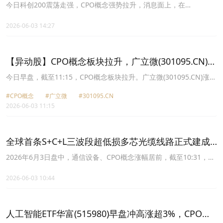
1.3%，CPO、半导体芯片强势上行
今日科创200震荡走强，CPO概念强势拉升，消息面上，在
Computex 2026电脑展上，光互连巨头迈威尔科技(Marvell)首席执
行官墨菲与黄仁勋同台，黄仁勋直呼迈威尔科技“就是下一家万亿美
2026-06-03 14:27
元公司”
【异动股】CPO概念板块拉升，广立微(301095.CN)涨
14.43%
今日早盘，截至11:15，CPO概念板块拉升。广立微(301095.CN)涨
14.43%报100.7元，天孚通信(300394.CN)涨13.94%报520.69元，仕
#CPO概念
#广立微
#301095.CN
佳光子(688313.CN)涨13.70%报175.66元，联讯仪器(688808.CN)涨
2026-06-03 11:15
11.29%报2070.0元，太辰光(300570.CN)涨10.99%报178.52元，炬
光科技(688167.CN)涨10.97%报489.95元，蘅东光(920045.CN)涨
10.20%报595.0元，长电科技(600584.CN)涨10.01%报82.89元。
全球首条S+C+L三波段超低损多芯光缆线路正式建成
开通，通信ETF嘉实(159695)布局AI变革下的光通信投
2026年6月3日盘中，通信设备、CPO概念涨幅居前，截至10:31，国
证通信指数强势上涨5.90%，成分股天孚通信上涨13.47%，吴通控股
资机遇
上涨11.86%，移远通信涨停，长飞光纤，亨通光电等个股跟涨。
2026-06-03 10:44
人工智能ETF华富(515980)早盘冲高涨超3%，CPO概