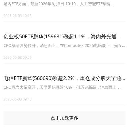
念盘中活跃，AI算力催化下光模块需求预期加速明朗
场内ETF方面，截至2026年6月3日 10:10，人工智能ETF华富
(515980)上涨3.59%。成分股澜起科技上涨9.15%，奥比中光上涨
7.68%，新易盛上涨7.32%，中际旭创，奥普特等个股跟涨。
2026-06-03 10:13
创业板50ETF鹏华(159681)涨超1.1%，海内外光通信
利好共振，CPO早盘领涨市场
CPO概念强势拉升，消息面上，在Computex 2026电脑展上，光互
连巨头迈威尔科技(Marvell)首席执行官墨菲与黄仁勋同台，黄仁勋直
呼迈威尔科技“就是下一家万亿美元公司”。
2026-06-03 09:59
电信ETF鹏华(560690)涨超2.2%，重仓成分股天孚通
信创新高
CPO概念大幅高开，天孚通信涨近10%，创历史新高，消息面上，近
日，全球首条S+C+L三波段（短波段+常规通信波段+长波段）超低损
多芯光缆线路在山东青岛正式建成开通。
2026-06-03 09:40
点击加载更多