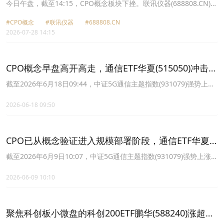
跌18.56%
今日午盘，截至14:15，CPO概念板块下挫。联讯仪器(688808.CN)跌
18.56%报1752.0元，新易盛(300502.CN)跌16.09%报412.0元，中际
#CPO概念
#联讯仪器
#688808.CN
旭创(300308.CN)跌14.60%报919.72元，蘅东光(920045.CN)跌
2026-07-28 14:15
14.59%报249.1元，泰金新能(688813.CN)跌13.01%报100.92元，协
创数据(300857.CN)跌12.37%报212.92元，天孚通信(300394.CN)跌
12.33%报183.39元，杰普特(688025.CN)跌12.12%报294.39元。
CPO概念早盘高开高走，通信ETF华夏(515050)冲击4
连涨，CPO+PCB概念股权重合计超80%位居全市场第
截至2026年6月18日09:44，中证5G通信主题指数(931079)强势上涨
1.71%，成分股领益智造上涨4.92%，兆易创新上涨4.86%，中瓷电
一！
子上涨4.70%，剑桥科技，电连技术等个股跟涨。
2026-06-18 09:50
CPO已从概念验证进入规模部署阶段，通信ETF华夏
(515050)涨2.27%，CPO概念股权重超74%
截至2026年6月9日10:07，中证5G通信主题指数(931079)强势上涨
2.30%，成分股太辰光上涨16.89%，长芯博创上涨10.70%，四维图
新上涨7.74%，生益科技，国博电子等个股跟涨。
2026-06-09 10:10
聚焦科创板小微盘的科创200ETF鹏华(588240)涨超