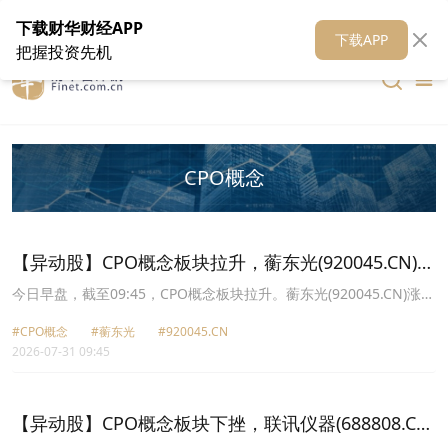
在线客服
关于我们
财华证券
公关
财华媒体矩阵
财华智库
下载财华财经APP
下载APP
把握投资先机
CPO概念
【异动股】CPO概念板块拉升，蘅东光(920045.CN)涨
21.62%
今日早盘，截至09:45，CPO概念板块拉升。蘅东光(920045.CN)涨
21.62%报263.5元，罗博特科(300757.CN)涨17.98%报422.39元，智
#CPO概念
#蘅东光
#920045.CN
立方(301312.CN)涨17.65%报61.78元，炬光科技(688167.CN)涨
2026-07-31 09:45
17.40%报185.28元，长芯博创(300548.CN)涨16.15%报147.81元，
杰普特(688025.CN)涨14.98%报292.52元，联特科技(301205.CN)涨
14.53%报231.0元，光库科技(300620.CN)涨14.15%报218.24元。
【异动股】CPO概念板块下挫，联讯仪器(688808.CN)