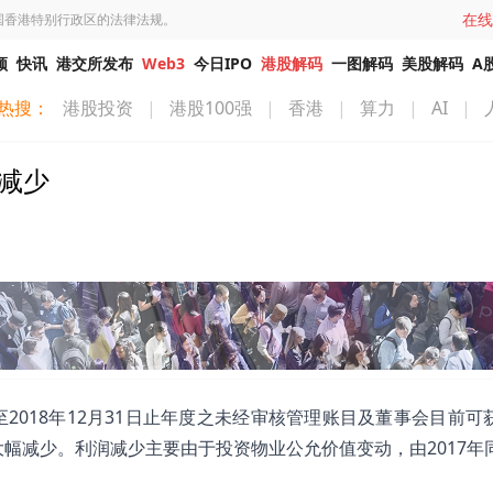
在线
国香港特别行政区的法律法规。
频
快讯
港交所发布
Web3
今日IPO
港股解码
一图解码
美股解码
A
热搜：
港股投资
|
港股100强
|
香港
|
算力
|
AI
|
幅减少
截至2018年12月31日止年度之未经审核管理账目及董事会目前可
大幅减少。利润减少主要由于投资物业公允价值变动，由2017年