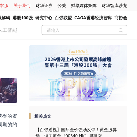
客服
关于我们
财华证券
公关
财华媒体矩阵
财华智库沙龙
股解码
港股100强
研究中心
百强联盟
CAGA香港经济智库
商协会
人工智能
获得的资
相关热文
同期的约
【百强透视】国际金价强劲反弹！黄金股异
动，潼关黄金（00340.HK）迎跳涨