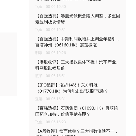
飞鱼
08-06 19:40
【百强透视】港股光伏概念陷入调整，多重因
素压制板块情绪
飞鱼
08-06 19:31
【百强透视】中期利润飙增并上调全年指引，
百济神州（06160.HK）震荡微涨
明羲
08-06 19:26
【港股收评】三大指数集体下挫！汽车产业、
科网股跌幅居前
瓶子
08-06 16:51
【IPO追踪】涨超14%！东方科脉
（01770.HK）为何能走出“妖股”气质？
遥远
08-06 16:31
【百强透视】石药集团（01093.HK）再获跨
国药企加持，价值重估在即？
飞鱼
08-06 16:23
【A股收评】盘面休整？三大指数涨跌不一，