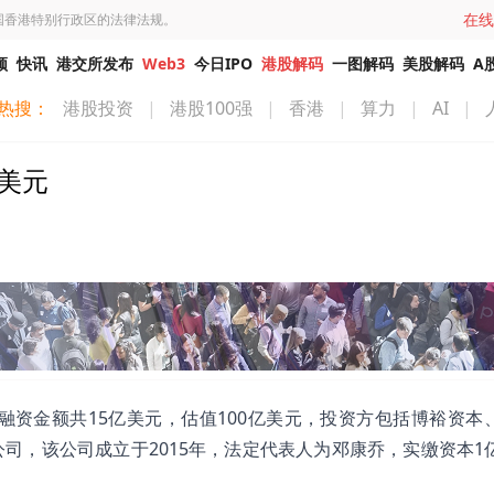
在线
国香港特别行政区的法律法规。
频
快讯
港交所发布
Web3
今日IPO
港股解码
一图解码
美股解码
A
热搜：
港股投资
|
港股100强
|
香港
|
算力
|
AI
|
亿美元
，融资金额共15亿美元，估值100亿美元，投资方包括博裕资本
司，该公司成立于2015年，法定代表人为邓康乔，实缴资本1