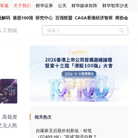
客服
关于我们
财华证券
公关
财华媒体矩阵
财华智库沙龙
股解码
港股100强
研究中心
百强联盟
CAGA香港经济智库
商协会
人工智能
、高瓴资
相关热文
亿元人民
自爆家丑后股价创新低：粉笔
（02469.HK）“坦诚”能否自救？