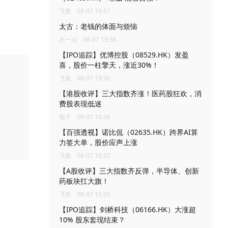
飞鱼
08-07 19:51
太古：老钱的体面与烦恼
石一点
08-07 19:36
【IPO追踪】优博控股（08529.HK）发盈
喜，股价一柱擎天，涨近30%！
飞鱼
08-07 19:30
【港股收评】三大指数齐涨！医药股狂欢，消
费股表现低迷
瓶子
08-07 16:36
【百强透视】诺比侃（02635.HK）跨界AI算
力签大单，股价应声上涨
飞鱼
08-07 16:33
【A股收评】三大指数齐反弹，半导体、创新
药板块扛大旗！
飞鱼
08-07 15:35
【IPO追踪】剑桥科技（06166.HK）大涨超
10% 股东套现结束？