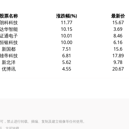
股票名称
涨跌幅(%)
最新价
朗科科技
11.77
15.67
达华智能
10.15
3.69
证通电子
10.01
8.46
恒银科技
10.00
6.16
新国都
7.51
15.6
雄帝科技
6.81
17.89
新北洋
5.62
9.78
优博讯
4.55
20.67
可，禁止进行转载、摘编、复制及建立镜像等任何使用。
后，方可转载。