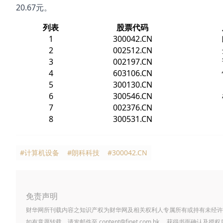
20.67元。
列表
股票代码
1
300042.CN
2
002512.CN
3
002197.CN
4
603106.CN
5
300130.CN
6
300546.CN
7
002376.CN
8
300531.CN
#计算机设备
#朗科科技
#300042.CN
免责声明
财华网所刊载内容之知识产权为财华网及相关权利人专属所有或持有未经许
如有意愿转载，请发邮件至
content@finet.com.hk
，获得书面确认及授权