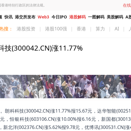
在线
国香港特别行政区的法律法规。
频
快讯
港交所发布
Web3
今日IPO
港股解码
一图解码
美股解码
A
热搜：
港股投资
|
港股100强
|
香港
|
算力
|
AI
|
0042.CN)涨11.77%
(300042.CN)涨11.77%报15.67元，达华智能(002512
46元，恒银科技(603106.CN)涨10.00%报6.16元，新国都(30013
，新北洋(002376.CN)涨5.62%报9.78元，优博讯(300531.CN)涨