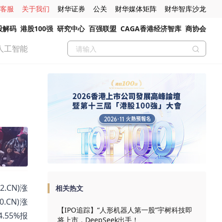
客服
关于我们
财华证券
公关
财华媒体矩阵
财华智库沙龙
股解码
港股100强
研究中心
百强联盟
CAGA香港经济智库
商协会
人工智能
.CN)涨
相关热文
0.CN)涨
【IPO追踪】“人形机器人第一股”宇树科技即
4.55%报
将上市，DeepSeek出手！