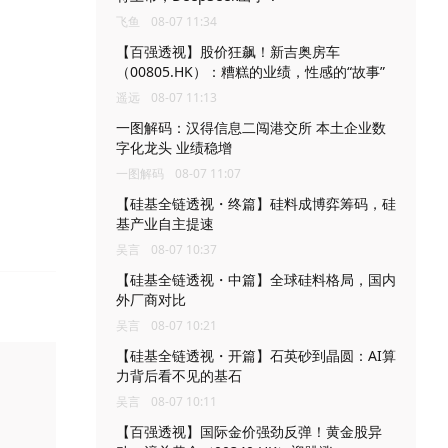
飞鱼
08-07 11:34
【百强透视】股价狂飙！新吉奥房车
（00805.HK）：糟糕的业绩，性感的“故事”
遥远
08-07 11:13
一图解码：汉得信息二闯港交所 本土企业数
字化龙头 业绩稳增
一图解码
08-07 11:07
【硅基全链透视・终篇】硅料成博弈筹码，硅
基产业自主提速
吴言
08-07 10:37
【硅基全链透视・中篇】全球硅料格局，国内
外厂商对比
吴言
08-07 10:21
【硅基全链透视・开篇】石英砂到晶圆：AI算
力背后看不见的基石
吴言
08-07 10:11
【百强透视】国际金价强劲反弹！黄金股异