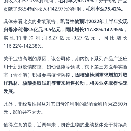
的收入和57.03%的利润，
毛利率为
62.75%
；
分子诊断产品
贡献了38.54%的收入和42.97%的利润，
毛利率达
75.42%
。
具体来看此次的业绩预告，
凯普生物预计
2022
年上半年实现
归母净利润8.5
亿元-9.5
亿元，同比增长117.38%-142.95%
，
实现扣非净利润8.27亿元-9.27亿元，同比增长
116.22%-142.38%。
关于业绩高增的原因，该公司称，期内旗下系列产品广泛应
用于新冠疫情防控、妇幼健康等领域，旗下第三方医学实验
室（含香港）积极参与疫情防控，
因核酸检测需求增加对取
样耗材、核酸提取试剂等带来销售拉动，相关业务取得快速
发展。
此外，非经常性损益对其归母净利润的影响金额约为2350万
元，影响并不太大。
值得注意的是，近两年来，凯普生物的业绩整体处于持续高