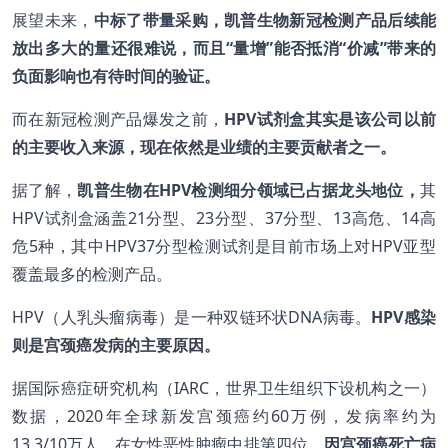
展望未来，
中标了带量采购，凯普生物新冠检测产品后续能
放出多大的量还很难说，而且“量增”能否抵消“价减”带来的
负面影响也有待时间的验证。
而在新冠检测产品爆发之前，
HPV
试剂盒其实是该公司以前
的主要收入来源，现在依然是业绩的主要贡献者之一。
据了解，
凯普生物在
HPV
检测细分领域已占据龙头地位，
其
HPV试剂盒涵盖21分型、23分型、37分型、13高危、14高
危5种，其中HPV37分型检测试剂是目前市场上对HPV亚型
覆盖最多的检测产品。
HPV（人乳头瘤病毒）是一种双链环状DNA病毒。
HPV
感染
则是宫颈癌发病的主要原因。
据国际癌症研究机构（IARC，世界卫生组织下设机构之一）
数据，2020年全球新发宫颈癌约60万例，发病率约为
13.3/10万人，在女性恶性肿瘤中排第四位。
因宫颈癌死亡病