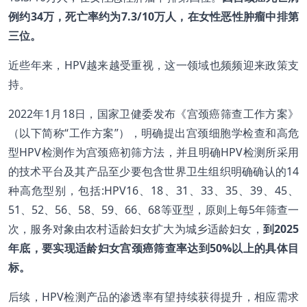
例约
34
万，死亡率约为7.3/10
万人，在女性恶性肿瘤中排第
三位。
近些年来，HPV越来越受重视，这一领域也频频迎来政策支
持。
2022年1月18日，国家卫健委发布《宫颈癌筛查工作方案》
（以下简称“工作方案”），明确提出宫颈细胞学检查和高危
型HPV检测作为宫颈癌初筛方法，并且明确HPV检测所采用
的技术平台及其产品至少要包含世界卫生组织明确确认的14
种高危型别，包括:HPV16、18、31、33、35、39、45、
51、52、56、58、59、66、68等亚型，原则上每5年筛查一
次，服务对象由农村适龄妇女扩大为城乡适龄妇女，
到
2025
年底，要实现适龄妇女宫颈癌筛查率达到50%
以上的具体目
标。
后续，HPV检测产品的渗透率有望持续获得提升，相应需求