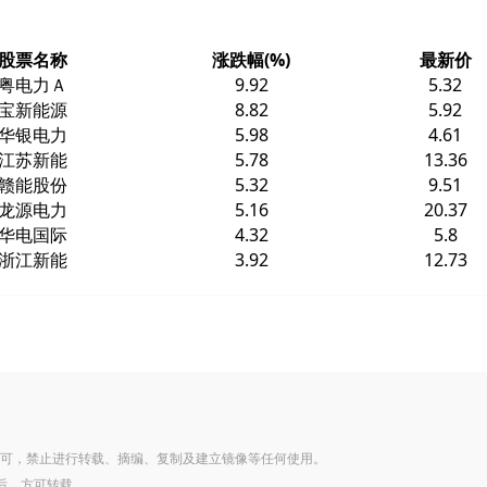
股票名称
涨跌幅(%)
最新价
粤电力Ａ
9.92
5.32
宝新能源
8.82
5.92
华银电力
5.98
4.61
江苏新能
5.78
13.36
赣能股份
5.32
9.51
龙源电力
5.16
20.37
华电国际
4.32
5.8
浙江新能
3.92
12.73
可，禁止进行转载、摘编、复制及建立镜像等任何使用。
后，方可转载。