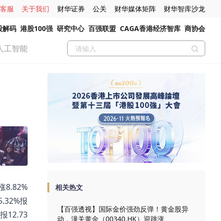
客服
关于我们
财华证券
公关
财华媒体矩阵
财华智库沙龙
股解码
港股100强
研究中心
百强联盟
CAGA香港经济智库
商协会
人工智能
8.82%
相关热文
5.32%报
【百强透视】国际金价强劲反弹！黄金股异
报12.73
动，潼关黄金（00340.HK）迎跳涨