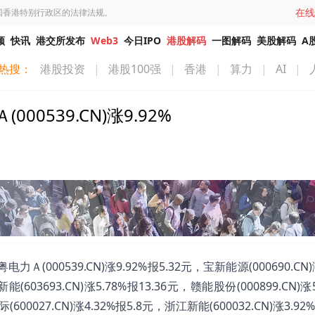
在线
国香港特别行政区的法律法规。
频
快讯
港交所发布
Web3
今日IPO
港股解码
一图解码
美股解码
A
热搜：
港股投资
|
港股100强
|
香港
|
算力
|
AI
|
539.CN)涨9.92%
00539.CN)涨9.92%报5.32元，宝新能源(000690.CN)涨
能(603693.CN)涨5.78%报13.36元，赣能股份(000899.CN)涨
600027.CN)涨4.32%报5.8元，浙江新能(600032.CN)涨3.92%