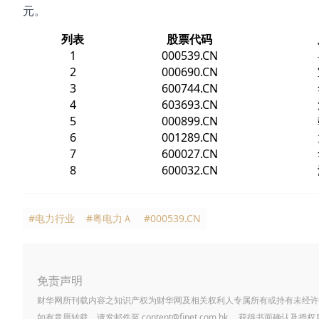
元。
列表
股票代码
1
000539.CN
2
000690.CN
3
600744.CN
4
603693.CN
5
000899.CN
6
001289.CN
7
600027.CN
8
600032.CN
#电力行业
#粤电力Ａ
#000539.CN
免责声明
财华网所刊载内容之知识产权为财华网及相关权利人专属所有或持有未经许
如有意愿转载，请发邮件至
content@finet.com.hk
，获得书面确认及授权