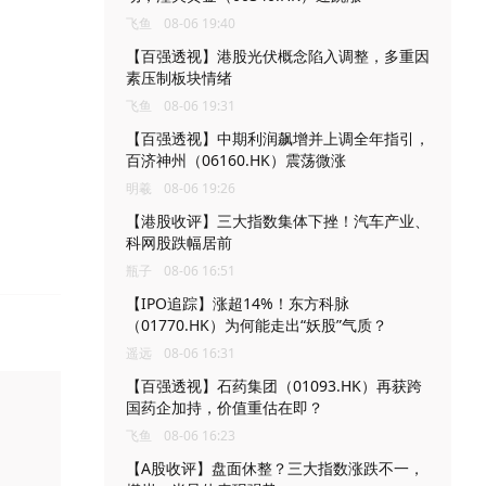
飞鱼
08-06 19:40
【百强透视】港股光伏概念陷入调整，多重因
素压制板块情绪
飞鱼
08-06 19:31
【百强透视】中期利润飙增并上调全年指引，
百济神州（06160.HK）震荡微涨
明羲
08-06 19:26
【港股收评】三大指数集体下挫！汽车产业、
科网股跌幅居前
瓶子
08-06 16:51
【IPO追踪】涨超14%！东方科脉
（01770.HK）为何能走出“妖股”气质？
遥远
08-06 16:31
【百强透视】石药集团（01093.HK）再获跨
国药企加持，价值重估在即？
飞鱼
08-06 16:23
【A股收评】盘面休整？三大指数涨跌不一，