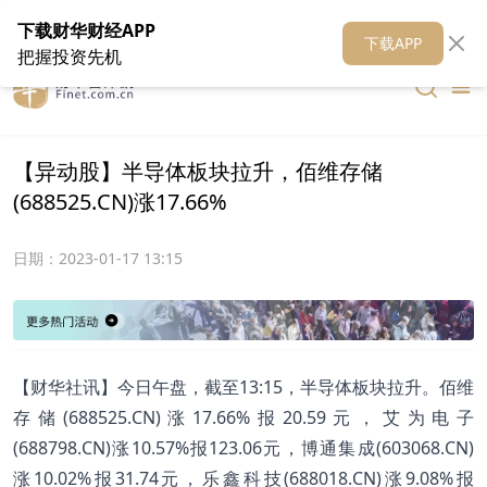
在线客服
关于我们
财华证券
公关
财华媒体矩阵
财华智库
下载财华财经APP
下载APP
把握投资先机
【异动股】半导体板块拉升，佰维存储
(688525.CN)涨17.66%
日期：
2023-01-17 13:15
【财华社讯】今日午盘，截至13:15，半导体板块拉升。佰维
存储(688525.CN)涨17.66%报20.59元，艾为电子
(688798.CN)涨10.57%报123.06元，博通集成(603068.CN)
涨10.02%报31.74元，乐鑫科技(688018.CN)涨9.08%报