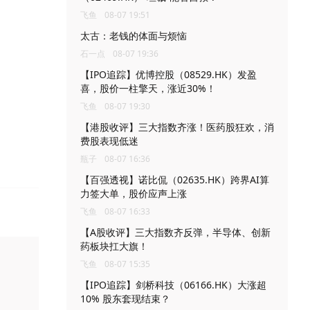
飞鱼
08-07 19:51
太古：老钱的体面与烦恼
石一点
08-07 19:36
【IPO追踪】优博控股（08529.HK）发盈
喜，股价一柱擎天，涨近30%！
飞鱼
08-07 19:30
【港股收评】三大指数齐涨！医药股狂欢，消
费股表现低迷
瓶子
08-07 16:36
【百强透视】诺比侃（02635.HK）跨界AI算
力签大单，股价应声上涨
飞鱼
08-07 16:33
【A股收评】三大指数齐反弹，半导体、创新
药板块扛大旗！
飞鱼
08-07 15:35
【IPO追踪】剑桥科技（06166.HK）大涨超
10% 股东套现结束？