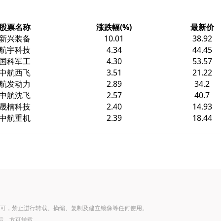
股票名称
涨跌幅(%)
最新价
新兴装备
10.01
38.92
航宇科技
4.34
44.45
国科军工
4.30
53.57
中航西飞
3.51
21.22
航发动力
2.89
34.2
中航沈飞
2.57
40.7
晟楠科技
2.40
14.93
中航重机
2.39
18.44
可，禁止进行转载、摘编、复制及建立镜像等任何使用。
后，方可转载。