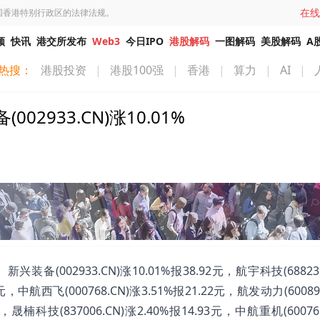
在线
国香港特别行政区的法律法规。
频
快讯
港交所发布
Web3
今日IPO
港股解码
一图解码
美股解码
A
热搜：
港股投资
|
港股100强
|
香港
|
算力
|
AI
|
933.CN)涨10.01%
002933.CN)涨10.01%报38.92元，航宇科技(688239
7元，中航西飞(000768.CN)涨3.51%报21.22元，航发动力(60089
元，晟楠科技(837006.CN)涨2.40%报14.93元，中航重机(60076