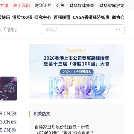
客服
关于我们
财华证券
公关
财华媒体矩阵
财华智库沙龙
股解码
港股100强
研究中心
百强联盟
CAGA香港经济智库
商协会
人工智能
.CN)涨
相关热文
3.CN)涨
自爆家丑后股价创新低：粉笔
5.CN)涨
（02469.HK）“坦诚”能否自救？