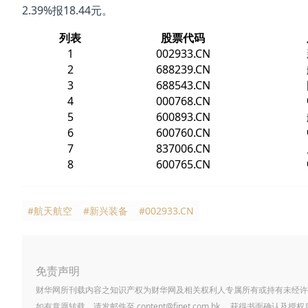
2.39%报18.44元。
列表
股票代码
1
002933.CN
2
688239.CN
3
688543.CN
4
000768.CN
5
600893.CN
6
600760.CN
7
837006.CN
8
600765.CN
#航天航空
#新兴装备
#002933.CN
免责声明
财华网所刊载内容之知识产权为财华网及相关权利人专属所有或持有未经许
如有意愿转载，请发邮件至
content@finet.com.hk
，获得书面确认及授权