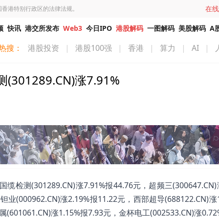
在线
国香港特别行政区的法律法规。
频
快讯
港交所发布
Web3
今日IPO
港股解码
一图解码
美股解码
A
热搜：
港股投资
|
港股100强
|
香港
|
算力
|
AI
|
289.CN)涨7.91%
01289.CN)涨7.91%报44.76元，超频三(300647.CN)涨
业(000962.CN)涨2.19%报11.22元，西部超导(688122.CN)涨
601061.CN)涨1.15%报7.93元，金杯电工(002533.CN)涨0.72