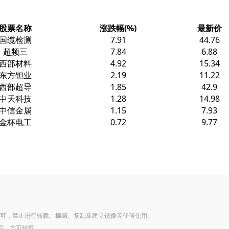
股票名称
涨跌幅(%)
最新价
国缆检测
7.91
44.76
超频三
7.84
6.88
西部材料
4.92
15.34
东方钽业
2.19
11.22
西部超导
1.85
42.9
中天科技
1.28
14.98
中信金属
1.15
7.93
金杯电工
0.72
9.77
可，禁止进行转载、摘编、复制及建立镜像等任何使用。
后，方可转载。