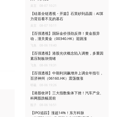
吴言
08-07 10:21
【硅基全链透视・开篇】石英砂到晶圆：AI算
力背后看不见的基石
吴言
08-07 10:11
【百强透视】国际金价强劲反弹！黄金股异
动，潼关黄金（00340.HK）迎跳涨
飞鱼
08-06 19:40
【百强透视】港股光伏概念陷入调整，多重因
素压制板块情绪
飞鱼
08-06 19:31
【百强透视】中期利润飙增并上调全年指引，
百济神州（06160.HK）震荡微涨
明羲
08-06 19:26
【港股收评】三大指数集体下挫！汽车产业、
科网股跌幅居前
瓶子
08-06 16:51
【IPO追踪】涨超14%！东方科脉