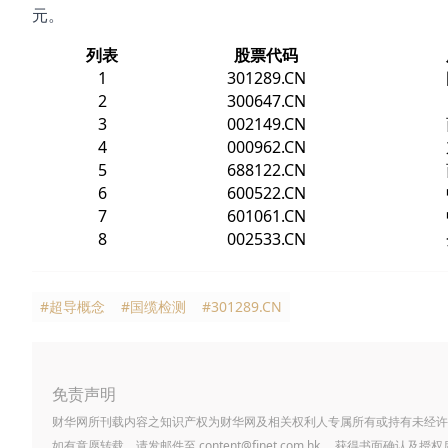
元。
列表
股票代码
1
301289.CN
2
300647.CN
3
002149.CN
4
000962.CN
5
688122.CN
6
600522.CN
7
601061.CN
8
002533.CN
#超导概念
#国缆检测
#301289.CN
免责声明
财华网所刊载内容之知识产权为财华网及相关权利人专属所有或持有未经许
如有意愿转载，请发邮件至
content@finet.com.hk
，获得书面确认及授权