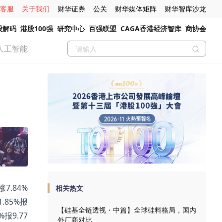
客服
关于我们
财华证券
公关
财华媒体矩阵
财华智库沙龙
股解码
港股100强
研究中心
百强联盟
CAGA香港经济智库
商协会
人工智能
7.84%
相关热文
1.85%报
【硅基全链透视・中篇】全球硅料格局，国内
%报9.77
外厂商对比