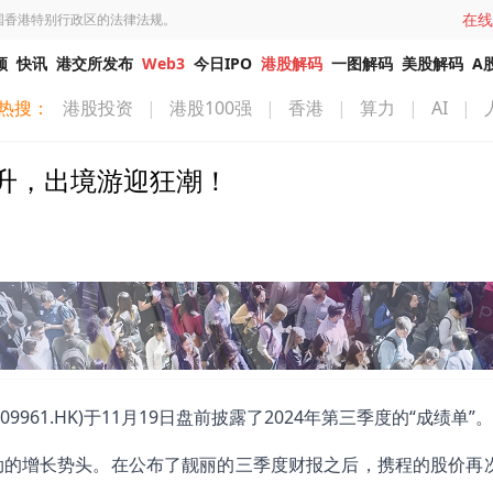
在线
国香港特别行政区的法律法规。
频
快讯
港交所发布
Web3
今日IPO
港股解码
一图解码
美股解码
A
热搜：
港股投资
|
港股100强
|
香港
|
算力
|
AI
|
升，出境游迎狂潮！
61.HK)于11月19日盘前披露了2024年第三季度的“成绩单”。
劲的增长势头。在公布了靓丽的三季度财报之后，携程的股价再