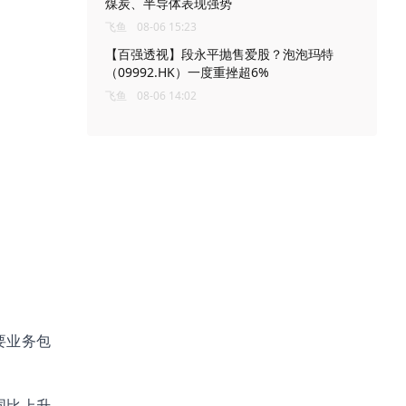
煤炭、半导体表现强势
飞鱼
08-06 15:23
【百强透视】段永平抛售爱股？泡泡玛特
（09992.HK）一度重挫超6%
飞鱼
08-06 14:02
要业务包
同比上升