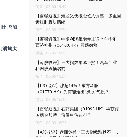
飞鱼
08-06 19:40
【百强透视】港股光伏概念陷入调整，多重因
素压制板块情绪
同比增加
飞鱼
08-06 19:31
【百强透视】中期利润飙增并上调全年指引，
百济神州（06160.HK）震荡微涨
利润均
大
明羲
08-06 19:26
【港股收评】三大指数集体下挫！汽车产业、
科网股跌幅居前
瓶子
08-06 16:51
【IPO追踪】涨超14%！东方科脉
（01770.HK）为何能走出“妖股”气质？
遥远
08-06 16:31
【百强透视】石药集团（01093.HK）再获跨
国药企加持，价值重估在即？
飞鱼
08-06 16:23
【A股收评】盘面休整？三大指数涨跌不一，