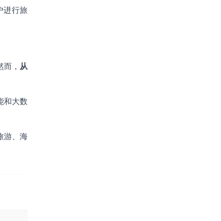
户进行旅
然而，
从
能和大数
旅游、海