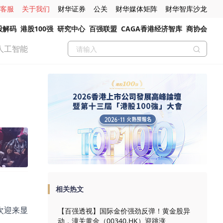
客服
关于我们
财华证券
公关
财华媒体矩阵
财华智库沙龙
股解码
港股100强
研究中心
百强联盟
CAGA香港经济智库
商协会
人工智能
相关热文
次迎来显
【百强透视】国际金价强劲反弹！黄金股异
动，潼关黄金（00340.HK）迎跳涨