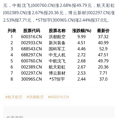
元，中航沈飞(600760.CN)涨2.68%报49.79元，航天彩虹
(002389.CN)涨2.67%报20.36元，博云新材(002297.CN)涨
2.53%报7.71元，*ST恒宇(300965.CN)涨2.44%报37.0元。
列表
股票代码
股票名称
涨跌幅(%)
最新价
1
600316.CN
洪都航空
9.99
37.32
2
002933.CN
新兴装备
4.51
40.99
3
688543.CN
国科军工
4.46
52.9
4
688297.CN
中无人机
2.72
47.51
5
600760.CN
中航沈飞
2.68
49.79
6
002389.CN
航天彩虹
2.67
20.36
7
002297.CN
博云新材
2.53
7.71
8
300965.CN
*ST恒宇
2.44
37.0
#航天航空
#洪都航空
#600316.CN
免责声明