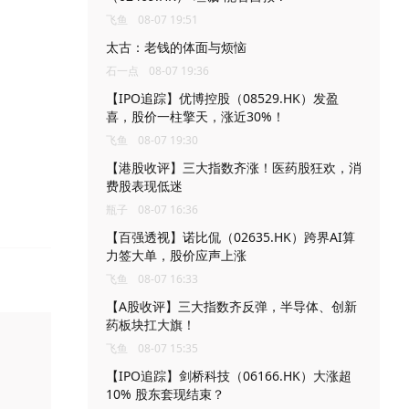
飞鱼
08-07 19:51
太古：老钱的体面与烦恼
石一点
08-07 19:36
【IPO追踪】优博控股（08529.HK）发盈
喜，股价一柱擎天，涨近30%！
飞鱼
08-07 19:30
【港股收评】三大指数齐涨！医药股狂欢，消
费股表现低迷
瓶子
08-07 16:36
【百强透视】诺比侃（02635.HK）跨界AI算
力签大单，股价应声上涨
飞鱼
08-07 16:33
【A股收评】三大指数齐反弹，半导体、创新
药板块扛大旗！
飞鱼
08-07 15:35
【IPO追踪】剑桥科技（06166.HK）大涨超
10% 股东套现结束？