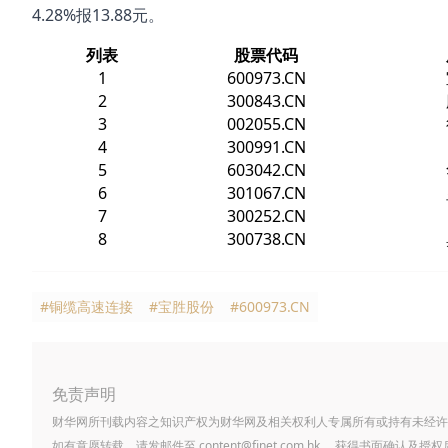
4.28%报13.88元。
列表
股票代码
1
600973.CN
2
300843.CN
3
002055.CN
4
300991.CN
5
603042.CN
6
301067.CN
7
300252.CN
8
300738.CN
#铜缆高速连接
#宝胜股份
#600973.CN
免责声明
财华网所刊载内容之知识产权为财华网及相关权利人专属所有或持有未经许
如有意愿转载，请发邮件至
content@finet.com.hk
，获得书面确认及授权