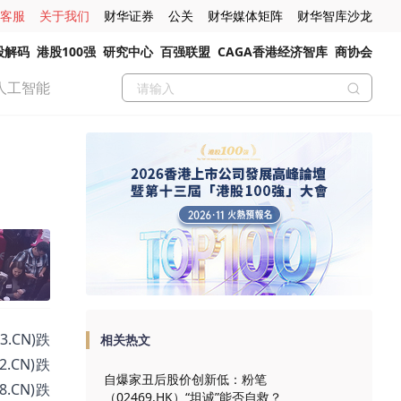
客服
关于我们
财华证券
公关
财华媒体矩阵
财华智库沙龙
股解码
港股100强
研究中心
百强联盟
CAGA香港经济智库
商协会
人工智能
.CN)跌
相关热文
2.CN)跌
自爆家丑后股价创新低：粉笔
8.CN)跌
（02469.HK）“坦诚”能否自救？