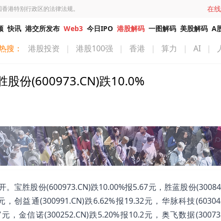
在线
国香港特别行政区的法律法规。
频
快讯
港交所发布
Web3
今日IPO
港股解码
一图解码
美股解码
A
热搜：
港股投资
|
港股100强
|
香港
|
算力
|
AI
|
600973.CN)跌10.0%
份(600973.CN)跌10.00%报5.67元，胜蓝股份(300843
8元，创益通(300991.CN)跌6.62%报19.32元，华脉科技(60304
97元，金信诺(300252.CN)跌5.20%报10.2元，奥飞数据(30073