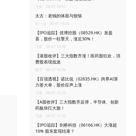
飞鱼
08-07 19:51
太古：老钱的体面与烦恼
石一点
08-07 19:36
【IPO追踪】优博控股（08529.HK）发盈
喜，股价一柱擎天，涨近30%！
飞鱼
08-07 19:30
【港股收评】三大指数齐涨！医药股狂欢，消
费股表现低迷
瓶子
08-07 16:36
【百强透视】诺比侃（02635.HK）跨界AI算
力签大单，股价应声上涨
飞鱼
08-07 16:33
【A股收评】三大指数齐反弹，半导体、创新
药板块扛大旗！
飞鱼
08-07 15:35
【IPO追踪】剑桥科技（06166.HK）大涨超
10% 股东套现结束？