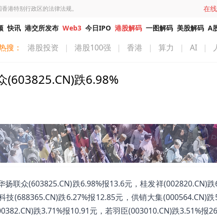
在线
国香港特别行政区的法律法规。
频
快讯
港交所发布
Web3
今日IPO
港股解码
一图解码
美股解码
A
热搜：
港股投资
|
港股100强
|
香港
|
算力
|
AI
|
825.CN)跌6.98%
03825.CN)跌6.98%报13.6元，桂发祥(002820.CN)跌6
技(688365.CN)跌6.27%报12.85元，供销大集(000564.CN)跌
382.CN)跌3.71%报10.91元，若羽臣(003010.CN)跌3.51%报2