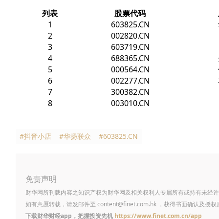
列表
股票代码
1
603825.CN
2
002820.CN
3
603719.CN
4
688365.CN
5
000564.CN
6
002277.CN
7
300382.CN
8
003010.CN
#抖音小店
#华扬联众
#603825.CN
免责声明
财华网所刊载内容之知识产权为财华网及相关权利人专属所有或持有未经许
如有意愿转载，请发邮件至
content@finet.com.hk
，获得书面确认及授权
下载财华财经app，把握投资先机
https://www.finet.com.cn/app