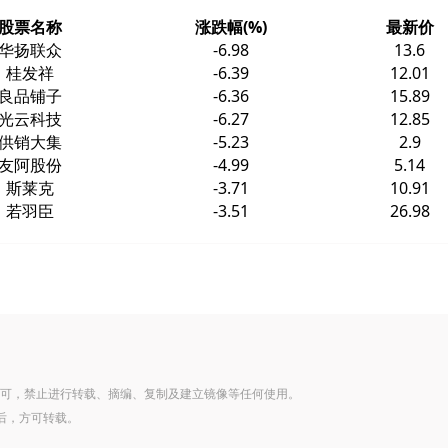
股票名称
涨跌幅(%)
最新价
华扬联众
-6.98
13.6
桂发祥
-6.39
12.01
良品铺子
-6.36
15.89
光云科技
-6.27
12.85
供销大集
-5.23
2.9
友阿股份
-4.99
5.14
斯莱克
-3.71
10.91
若羽臣
-3.51
26.98
可，禁止进行转载、摘编、复制及建立镜像等任何使用。
后，方可转载。