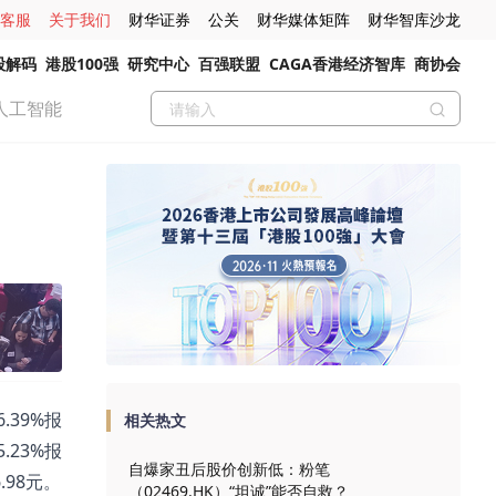
客服
关于我们
财华证券
公关
财华媒体矩阵
财华智库沙龙
股解码
港股100强
研究中心
百强联盟
CAGA香港经济智库
商协会
人工智能
.39%报
相关热文
5.23%报
自爆家丑后股价创新低：粉笔
6.98元。
（02469.HK）“坦诚”能否自救？