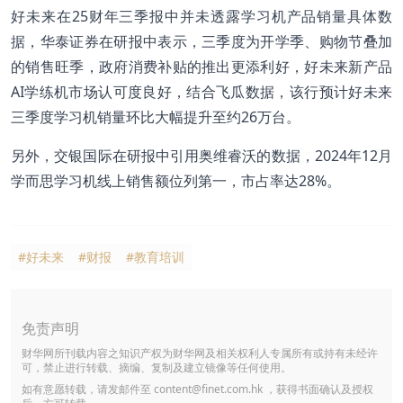
好未来在25财年三季报中并未透露学习机产品销量具体数
据，华泰证券在研报中表示，三季度为开学季、购物节叠加
的销售旺季，政府消费补贴的推出更添利好，好未来新产品
AI学练机市场认可度良好，结合飞瓜数据，该行预计好未来
三季度学习机销量环比大幅提升至约26万台。
另外，交银国际在研报中引用奥维睿沃的数据，2024年12月
学而思学习机线上销售额位列第一，市占率达28%。
#好未来
#财报
#教育培训
免责声明
财华网所刊载内容之知识产权为财华网及相关权利人专属所有或持有未经许
可，禁止进行转载、摘编、复制及建立镜像等任何使用。
如有意愿转载，请发邮件至
content@finet.com.hk
，获得书面确认及授权