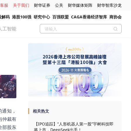
客服
关于我们
财华证券
公关
财华媒体矩阵
财华智库沙龙
股解码
港股100强
研究中心
百强联盟
CAGA香港经济智库
商协会
人工智能
裁的通知，
相关热文
与仲裁有
【IPO追踪】“人形机器人第一股”宇树科技即
全部股东
将上市，DeepSeek出手！