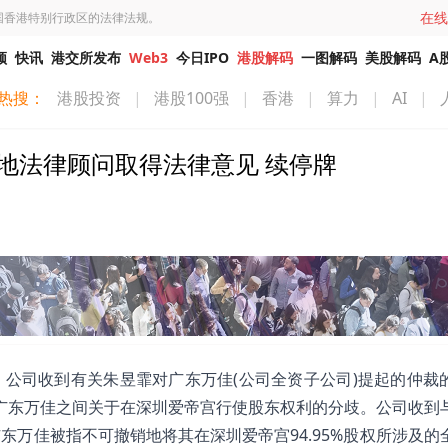
在线
国香港特别行政区的法律法规。
频
快讯
港交所发布
Web3
今日IPO
港股解码
一图解码
美股解码
A
热搜：
港股投资
|
港股100强
|
香港
|
算力
|
AI
|
国內地法律顾问取得法律意见 续停牌
月10日，公司收到有关朱昱霏对广东万佳(公司全资子公司)提起的仲
其与广东万佳之间关于在深圳爱帝宫行使股东权利的分歧。公司收到
万佳被指不可撤销地将其在深圳爱帝宫94.95%股权所涉及的