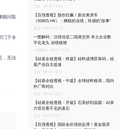
飞鱼
08-07 11:34
【百强透视】股价狂飙！新吉奥房车
律顾问取
（00805.HK）：糟糕的业绩，性感的“故事”
遥远
08-07 11:13
部门下令
一图解码：汉得信息二闯港交所 本土企业数
字化龙头 业绩稳增
一图解码
08-07 11:07
迟，无法
【硅基全链透视・终篇】硅料成博弈筹码，硅
基产业自主提速
吴言
08-07 10:37
【硅基全链透视・中篇】全球硅料格局，国内
外厂商对比
吴言
08-07 10:21
【硅基全链透视・开篇】石英砂到晶圆：AI算
力背后看不见的基石
吴言
08-07 10:11
【百强透视】国际金价强劲反弹！黄金股异