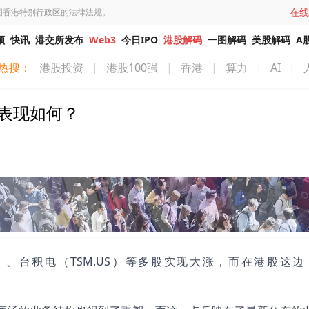
在线
国香港特别行政区的法律法规。
频
快讯
港交所发布
Web3
今日IPO
港股解码
一图解码
美股解码
A
热搜：
港股投资
|
港股100强
|
香港
|
算力
|
AI
|
绩表现如何？
S）、台积电（TSM.US）等多股实现大涨，而在港股这边