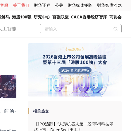
客服
关于我们
财华证券
公关
财华媒体矩阵
财华智库沙龙
股解码
港股100强
研究中心
百强联盟
CAGA香港经济智库
商协会
人工智能
，商汤-
相关热文
【IPO追踪】“人形机器人第一股”宇树科技即
将上市，DeepSeek出手！