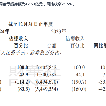
调整亏损净额为42.53
亿元，同比收窄21.5%
。