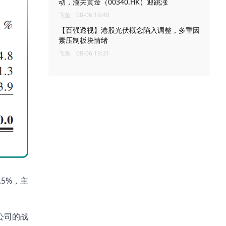
动，潼关黄金（00340.HK）迎跳涨
飞鱼
08-06 19:40
【百强透视】港股光伏概念陷入调整，多重因
素压制板块情绪
飞鱼
08-06 19:31
.5%，主
公司的战