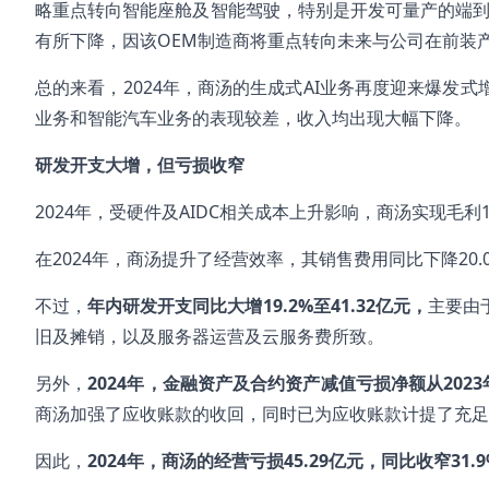
略重点转向智能座舱及智能驾驶，特别是开发可量产的端到
有所下降，因该OEM制造商将重点转向未来与公司在前装
总的来看，2024年，商汤的生成式AI业务再度迎来爆发
业务和智能汽车业务的表现较差，收入均出现大幅下降。
研发开支大增，但亏损收窄
2024年，受硬件及AIDC相关成本上升影响，商汤实现毛利16
在2024年，商汤提升了经营效率，其销售费用同比下降20.0%
不过，
年内研发开支同比大增
19.2%
至41.32
亿元，
主要由
旧及摊销，以及服务器运营及云服务费所致。
另外，
2024
年，金融资产及合约资产减值亏损净额从2023
商汤加强了应收账款的收回，同时已为应收账款计提了充足
因此，
2024
年，商汤的经营亏损45.29
亿元，同比收窄31.9