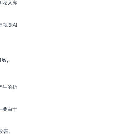
务收入亦
视觉AI
1%
。
产生的折
主要由于
改善。