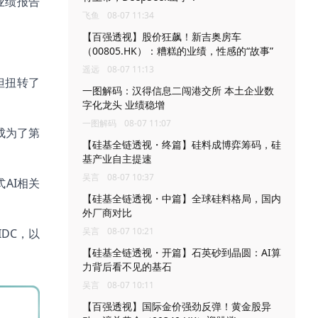
业绩报告
飞鱼
08-07 11:34
【百强透视】股价狂飙！新吉奥房车
（00805.HK）：糟糕的业绩，性感的“故事”
遥远
08-07 11:13
但扭转了
一图解码：汉得信息二闯港交所 本土企业数
字化龙头 业绩稳增
一图解码
08-07 11:07
成为了第
【硅基全链透视・终篇】硅料成博弈筹码，硅
基产业自主提速
吴言
08-07 10:37
AI相关
【硅基全链透视・中篇】全球硅料格局，国内
外厂商对比
吴言
08-07 10:21
DC，以
【硅基全链透视・开篇】石英砂到晶圆：AI算
力背后看不见的基石
吴言
08-07 10:11
【百强透视】国际金价强劲反弹！黄金股异