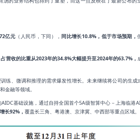
实商汤的业务结构也得到了重塑，而这一点反映在了最新公布的
72
亿元
（人民币，下同），
同比增长
10.8%
，低于市场预期，
占营收的比重从2023
年的34.8%
大幅提升至2024
年的63.7%
，
型训练、微调和推理的需求爆发性增长。未来继续将公司的生成式
和金融等领域。
IDC基础设施，通过自持全国首个5A级智算中心－上海临港AI
增长92%
，
覆盖长三角、粤港澳、京津冀、中西部等重点区域。