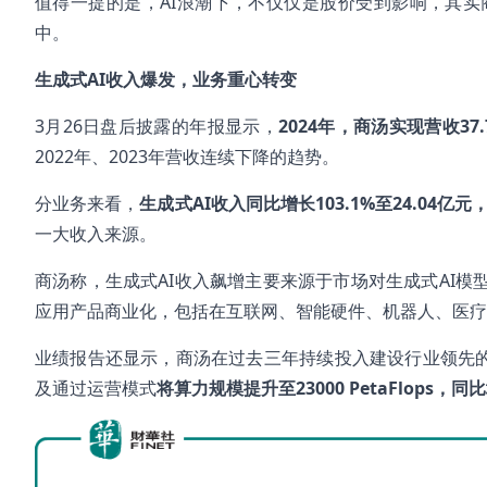
值得一提的是，AI浪潮下，不仅仅是股价受到影响，其
中。
生成式AI
收入爆发，业务重心转变
3月26日盘后披露的年报显示，
2024
年，商汤实现营收37.
2022年、2023年营收连续下降的趋势。
分业务来看，
生成式
AI
收入同比增长103.1%
至24.04
亿元，
一大收入来源。
商汤称，生成式AI收入飙增主要来源于市场对生成式AI模
应用产品商业化，包括在互联网、智能硬件、机器人、医疗
业绩报告还显示，商汤在过去三年持续投入建设行业领先的A
及通过运营模式
将算力规模提升至
23000 PetaFlops
，同比