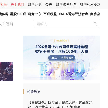
客服
关于我们
财华证券
公关
财华媒体矩阵
财华智库沙龙
股解码
港股100强
研究中心
百强联盟
CAGA香港经济智库
商协会
人工智能
相关热文
【百强透视】国际金价强劲反弹！黄金股异
动，潼关黄金（00340.HK）迎跳涨