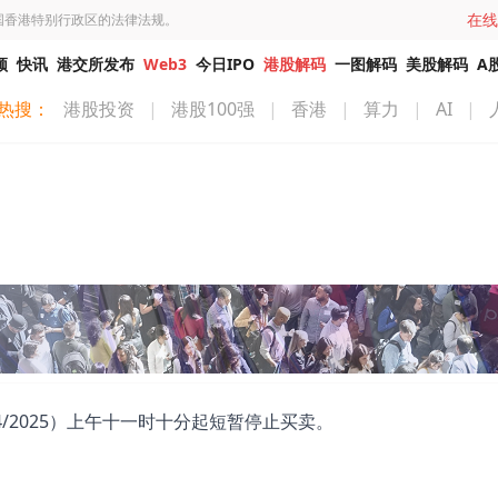
在线
国香港特别行政区的法律法规。
频
快讯
港交所发布
Web3
今日IPO
港股解码
一图解码
美股解码
A
热搜：
港股投资
|
港股100强
|
香港
|
算力
|
AI
|
/4/2025）上午十一时十分起短暂停止买卖。