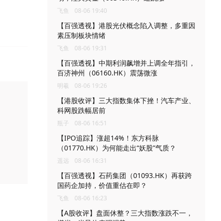
飞鱼
08-06 19:40
【百强透视】港股光伏概念陷入调整，多重因
素压制板块情绪
飞鱼
08-06 19:31
【百强透视】中期利润飙增并上调全年指引，
百济神州（06160.HK）震荡微涨
明羲
08-06 19:26
【港股收评】三大指数集体下挫！汽车产业、
科网股跌幅居前
瓶子
08-06 16:51
【IPO追踪】涨超14%！东方科脉
（01770.HK）为何能走出“妖股”气质？
遥远
08-06 16:31
【百强透视】石药集团（01093.HK）再获跨
国药企加持，价值重估在即？
飞鱼
08-06 16:23
【A股收评】盘面休整？三大指数涨跌不一，