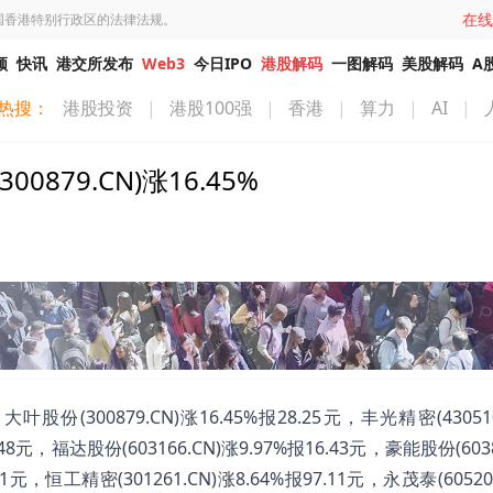
在线
国香港特别行政区的法律法规。
频
快讯
港交所发布
Web3
今日IPO
港股解码
一图解码
美股解码
A
热搜：
港股投资
|
港股100强
|
香港
|
算力
|
AI
|
79.CN)涨16.45%
00879.CN)涨16.45%报28.25元，丰光精密(430510
.48元，福达股份(603166.CN)涨9.97%报16.43元，豪能股份(6038
81元，恒工精密(301261.CN)涨8.64%报97.11元，永茂泰(60520