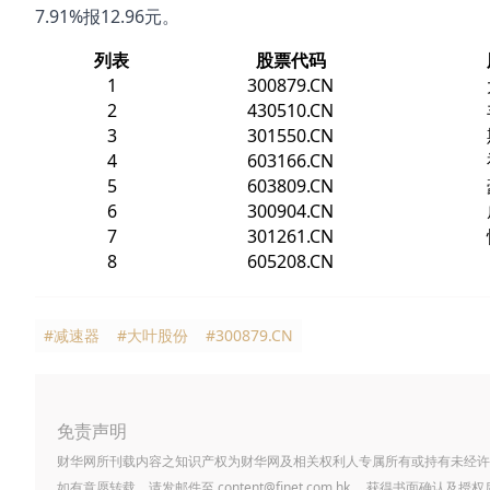
7.91%报12.96元。
列表
股票代码
1
300879.CN
2
430510.CN
3
301550.CN
4
603166.CN
5
603809.CN
6
300904.CN
7
301261.CN
8
605208.CN
#减速器
#大叶股份
#300879.CN
免责声明
财华网所刊载内容之知识产权为财华网及相关权利人专属所有或持有未经许
如有意愿转载，请发邮件至
content@finet.com.hk
，获得书面确认及授权