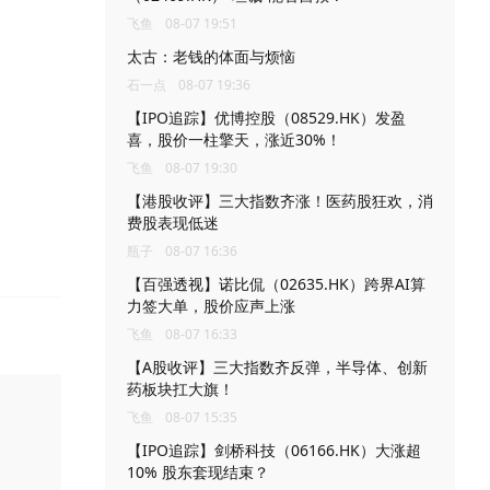
飞鱼
08-07 19:51
太古：老钱的体面与烦恼
石一点
08-07 19:36
【IPO追踪】优博控股（08529.HK）发盈
喜，股价一柱擎天，涨近30%！
飞鱼
08-07 19:30
【港股收评】三大指数齐涨！医药股狂欢，消
费股表现低迷
瓶子
08-07 16:36
【百强透视】诺比侃（02635.HK）跨界AI算
力签大单，股价应声上涨
飞鱼
08-07 16:33
【A股收评】三大指数齐反弹，半导体、创新
药板块扛大旗！
飞鱼
08-07 15:35
【IPO追踪】剑桥科技（06166.HK）大涨超
10% 股东套现结束？