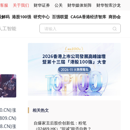
客服
关于我们
财华证券
公关
财华媒体矩阵
财华智库沙龙
股解码
港股100强
研究中心
百强联盟
CAGA香港经济智库
商协会
人工智能
.CN)涨
相关热文
09.CN)
自爆家丑后股价创新低：粉笔
8.CN)涨
（02469.HK）“坦诚”能否自救？