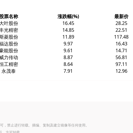
股票名称
涨跌幅(%)
最新价
大叶股份
16.45
28.25
丰光精密
14.85
22.51
斯菱股份
11.89
117.48
福达股份
9.97
16.43
豪能股份
9.61
14.71
威力传动
8.87
56.81
恒工精密
8.64
97.11
永茂泰
7.91
12.96
可，禁止进行转载、摘编、复制及建立镜像等任何使用。
后，方可转载。