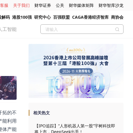
客服
关于我们
财华证券
公关
财华媒体矩阵
财华智库沙龙
股解码
港股100强
研究中心
百强联盟
CAGA香港经济智库
商协会
人工智能
开拓的不
相关热文
产能利用
【IPO追踪】“人形机器人第一股”宇树科技即
整体产能
将上市，DeepSeek出手！