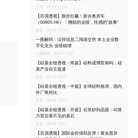
飞鱼
08-07 11:34
【百强透视】股价狂飙！新吉奥房车
（00805.HK）：糟糕的业绩，性感的“故事”
遥远
08-07 11:13
一图解码：汉得信息二闯港交所 本土企业数
字化龙头 业绩稳增
一图解码
08-07 11:07
【硅基全链透视・终篇】硅料成博弈筹码，硅
基产业自主提速
吴言
08-07 10:37
【硅基全链透视・中篇】全球硅料格局，国内
外厂商对比
吴言
08-07 10:21
【硅基全链透视・开篇】石英砂到晶圆：AI算
力背后看不见的基石
吴言
08-07 10:11
【百强透视】国际金价强劲反弹！黄金股异