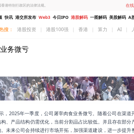
在线
国香港特别行政区的法律法规。
频
快讯
港交所发布
Web3
今日IPO
港股解码
一图解码
美股解码
A
热搜：
港股投资
|
港股100强
|
香港
|
算力
|
AI
|
食业务微亏
平台表示，2025年一季度，公司屠宰肉食业务微亏。随着公司在渠道
结构、产品结构仍需优化，当前分割品占比较低。并且存在部分
响。未来公司会持续进行市场开拓，加强渠道建设，进一步提升