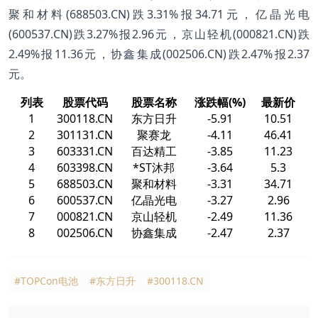
聚和材料(688503.CN)跌3.31%报34.71元，亿晶光电
(600537.CN)跌3.27%报2.96元，京山轻机(000821.CN)跌
2.49%报11.36元，协鑫集成(002506.CN)跌2.47%报2.37
元。
列表
股票代码
股票名称
涨跌幅(%)
最新价
1
300118.CN
东方日升
-5.91
10.51
2
301131.CN
聚赛龙
-4.11
46.41
3
603331.CN
百达精工
-3.85
11.23
4
603398.CN
*ST沐邦
-3.64
5.3
5
688503.CN
聚和材料
-3.31
34.71
6
600537.CN
亿晶光电
-3.27
2.96
7
000821.CN
京山轻机
-2.49
11.36
8
002506.CN
协鑫集成
-2.47
2.37
#TOPCon电池
#东方日升
#300118.CN